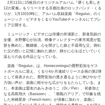
2月11日に15枚目のオリジナルアルバム『儚くも美しき
12の変奏』をリリースする京都出身のロックバンド・くる
りが、1月10日0時に、アルバム収録楽曲「Regulus」のミ
ュージック・ビデオをくるりYouTubeチャンネルにてプレ
ミア公開する。
ミュージック・ビデオには俳優の井浦新と、新進気鋭の
女優、水野響心が出演。映像ディレクターの東市篤憲が監
督を務めた。離婚後、心を閉ざした娘と不器用な父。倒れ
た父の想いと記憶に触れた娘が、静かに心をほどいていく
温もりのある作品となっている。
楽曲「Regulus」は、Homecomingsの畳野彩加をゲス
トボーカルに迎え、くるり4か月連続リリース企画の第2弾
として発表された。畳野彩加の透き通るように伸びやかで
力強い声が、楽曲に軽やかな広がりをもたらしている。ま
た、本楽曲は盟友のあらきゆうこ（Dr／Per）、初参加と
なる高島翔大（Bassoon）、「潮風のアリア」で印象を残
した米崎星奈（French horn）が演奏に加わり、楽曲に