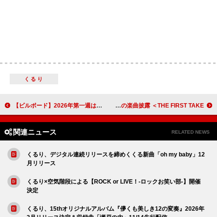
くるり
【ビルボード】2026年第一週は朝井リョウ『イン・ザ・メガチャーチ』が“Bungei Books”首位獲得
チョコプラ、史上初のお笑いコンビとして初登場で“風呂キャン”がテーマの楽曲披露 ＜THE FIRST TAKE＞
関連ニュース
RELATED NEWS
くるり、デジタル連続リリースを締めくくる新曲「oh my baby」12
月リリース
くるり×空気階段による【ROCK or LIVE！-ロックお笑い部-】開催
決定
くるり、15thオリジナルアルバム『儚くも美しき12の変奏』2026年