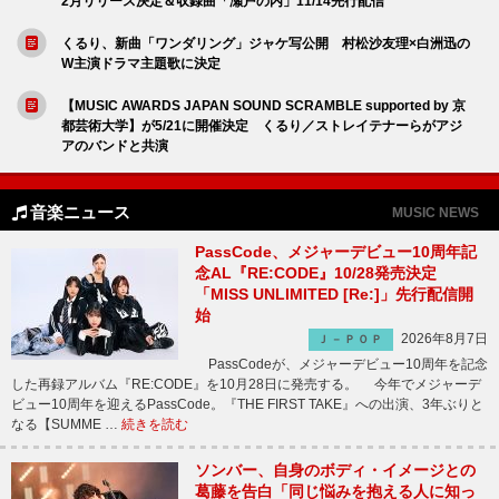
2月リリース決定＆収録曲「瀬戸の内」11/14先行配信
くるり、新曲「ワンダリング」ジャケ写公開 村松沙友理×白洲迅の
W主演ドラマ主題歌に決定
【MUSIC AWARDS JAPAN SOUND SCRAMBLE supported by 京
都芸術大学】が5/21に開催決定 くるり／ストレイテナーらがアジ
アのバンドと共演
音楽ニュース
MUSIC NEWS
PassCode、メジャーデビュー10周年記
念AL『RE:CODE』10/28発売決定
「MISS UNLIMITED [Re:]」先行配信開
始
2026年8月7日
Ｊ－ＰＯＰ
PassCodeが、メジャーデビュー10周年を記念
した再録アルバム『RE:CODE』を10月28日に発売する。 今年でメジャーデ
ビュー10周年を迎えるPassCode。『THE FIRST TAKE』への出演、3年ぶりと
なる【SUMME …
続きを読む
ソンバー、自身のボディ・イメージとの
葛藤を告白「同じ悩みを抱える人に知っ