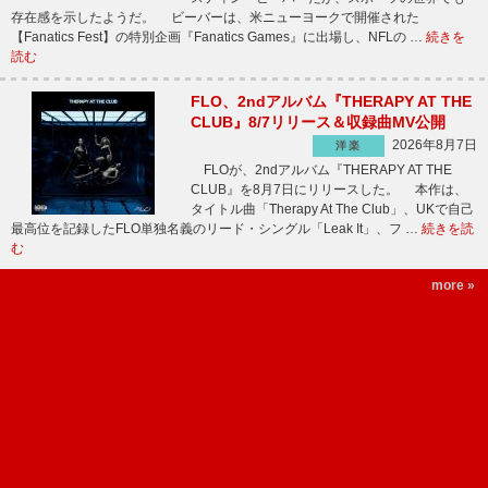
存在感を示したようだ。 ビーバーは、米ニューヨークで開催された
【Fanatics Fest】の特別企画『Fanatics Games』に出場し、NFLの …
続きを
読む
FLO、2ndアルバム『THERAPY AT THE
CLUB』8/7リリース＆収録曲MV公開
2026年8月7日
洋楽
FLOが、2ndアルバム『THERAPY AT THE
CLUB』を8月7日にリリースした。 本作は、
タイトル曲「Therapy At The Club」、UKで自己
最高位を記録したFLO単独名義のリード・シングル「Leak It」、フ …
続きを読
む
more »