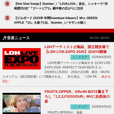
【Hot Shot Songs】Number_i「LAVALAVA」首位、シャキーラ“洋
画歴代2位”『ズートピア2』劇中歌の広がりに注目
【ビルボード 2025年 年間Download Albums】Mrs. GREEN
APPLE『10』大差で1位、Number_i／サザンが続く
音楽ニュース
MUSIC NEWS
LDHアーティストが集結、国立競技場で
【LDH LIVE-EXPO 2026】2DAYS開催
2026年8月6日
Ｊ－ＰＯＰ
LDH所属アーティストが集結する【LDH LIVE-
EXPO 2026 -PERFECT YEAR BEST-】が、
2026年11月28日・29日の2日間、東京・MUFG
スタジアム（国立競技場）にて開催される。 本公演は、「LDH PE …
続きを
読む
FRUITS ZIPPER、GRe4N BOYZ書き下
ろし「1,2,3,FOOOOUR」MVに自然体の
姿
2026年8月6日
Ｊ－ＰＯＰ
FRUITS ZIPPERが、新曲