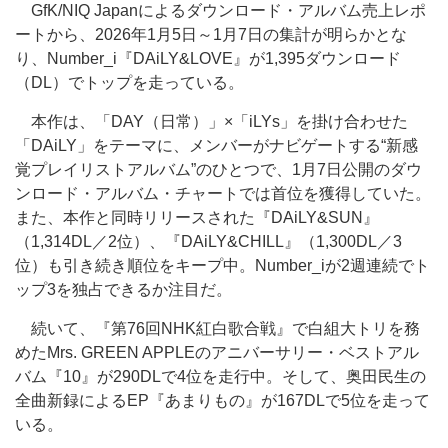
GfK/NIQ Japanによるダウンロード・アルバム売上レポ
ートから、2026年1月5日～1月7日の集計が明らかとな
り、Number_i『DAiLY&LOVE』が1,395ダウンロード
（DL）でトップを走っている。
本作は、「DAY（日常）」×「iLYs」を掛け合わせた
「DAiLY」をテーマに、メンバーがナビゲートする“新感
覚プレイリストアルバム”のひとつで、1月7日公開のダウ
ンロード・アルバム・チャートでは首位を獲得していた。
また、本作と同時リリースされた『DAiLY&SUN』
（1,314DL／2位）、『DAiLY&CHILL』（1,300DL／3
位）も引き続き順位をキープ中。Number_iが2週連続でト
ップ3を独占できるか注目だ。
続いて、『第76回NHK紅白歌合戦』で白組大トリを務
めたMrs. GREEN APPLEのアニバーサリー・ベストアル
バム『10』が290DLで4位を走行中。そして、奥田民生の
全曲新録によるEP『あまりもの』が167DLで5位を走って
いる。