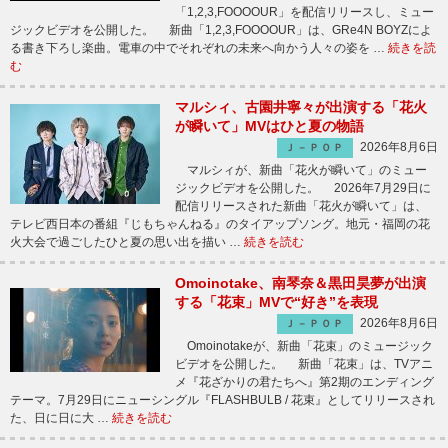
「1,2,3,FOOOOUR」を配信リリースし、ミュー
ジックビデオを公開した。 新曲「1,2,3,FOOOOUR」は、GRe4N BOYZによ
る書き下ろし楽曲。電車の中でそれぞれの未来へ向かう人々の姿を …
続きを読
む
マルシィ、古園井寧々が出演する「花火
が瞬いて」MVはひと夏の物語
2026年8月6日
Ｊ－ＰＯＰ
マルシィが、新曲「花火が瞬いて」のミュー
ジックビデオを公開した。 2026年7月29日に
配信リリースされた新曲「花火が瞬いて」は、
テレビ西日本の番組『じもちゃんねる』のタイアップソング。地元・福岡の花
火大会で過ごしたひと夏の思い出を描い …
続きを読む
Omoinotake、南琴奈＆黒田昊夢が出演
する「花束」MVで“好き”を表現
2026年8月6日
Ｊ－ＰＯＰ
Omoinotakeが、新曲「花束」のミュージック
ビデオを公開した。 新曲「花束」は、TVアニ
メ『花ざかりの君たちへ』第2期のエンディング
テーマ。7月29日にニューシングル『FLASHBULB / 花束』としてリリースされ
た、日に日に大 …
続きを読む