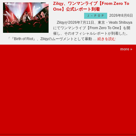
Zilqy、ワンマンライブ【From Zero To
One】公式レポート到着
2026年8月6日
Ｊ－ＰＯＰ
Zilqyが2026年7月11日、東京・Veats Shibuya
にてワンマンライブ【From Zero To One】を開
催し、そのオフィシャルレポートが到着した。
「『Birth of Riot』、Zilqyのムーヴメントとして暴動 …
続きを読む
more »