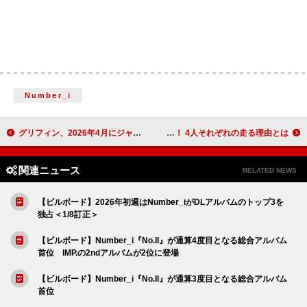
Number_i
グリフィン、2026年4月にジャパン・ツアー決定
青春パンクアイドル・BLUEGOATS「冷笑している人たちをぎゃふんと言わせたい」メンバー全員参加による新春100キロマラソン決定！ 4人それぞれの走る理由とは？
関連ニュース
RELATED NEWS
【ビルボード】2026年初週はNumber_iがDLアルバムのトップ3を
独占＜1/8訂正＞
【ビルボード】Number_i『No.II』が通算4度目となる総合アルバム
首位 IMP.の2ndアルバムが2位に登場
【ビルボード】Number_i『No.II』が通算3度目となる総合アルバム
首位