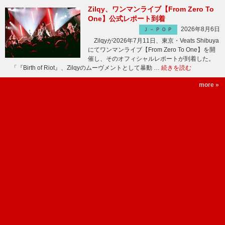
Zilqy、ワンマンライブ【From Zero To
One】公式レポート到着
2026年8月6日
Ｊ－ＰＯＰ
Zilqyが2026年7月11日、東京・Veats Shibuya
にてワンマンライブ【From Zero To One】を開
催し、そのオフィシャルレポートが到着した。
「『Birth of Riot』、Zilqyのムーヴメントとして暴動 …
続きを読む
more »