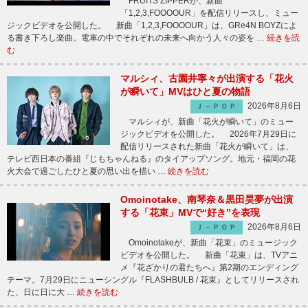
FRUITS ZIPPERが、新曲
「1,2,3,FOOOOUR」を配信リリースし、ミュー
ジックビデオを公開した。 新曲「1,2,3,FOOOOUR」は、GRe4N BOYZによ
る書き下ろし楽曲。電車の中でそれぞれの未来へ向かう人々の姿を …
続きを読
む
マルシィ、古園井寧々が出演する「花火
が瞬いて」MVはひと夏の物語
2026年8月6日
Ｊ－ＰＯＰ
マルシィが、新曲「花火が瞬いて」のミュー
ジックビデオを公開した。 2026年7月29日に
配信リリースされた新曲「花火が瞬いて」は、
テレビ西日本の番組『じもちゃんねる』のタイアップソング。地元・福岡の花
火大会で過ごしたひと夏の思い出を描い …
続きを読む
Omoinotake、南琴奈＆黒田昊夢が出演
する「花束」MVで“好き”を表現
2026年8月6日
Ｊ－ＰＯＰ
Omoinotakeが、新曲「花束」のミュージック
ビデオを公開した。 新曲「花束」は、TVアニ
メ『花ざかりの君たちへ』第2期のエンディング
テーマ。7月29日にニューシングル『FLASHBULB / 花束』としてリリースされ
た、日に日に大 …
続きを読む