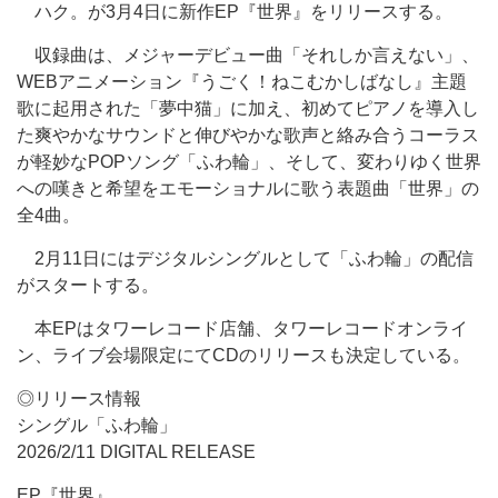
ハク。が3月4日に新作EP『世界』をリリースする。
収録曲は、メジャーデビュー曲「それしか言えない」、
WEBアニメーション『うごく！ねこむかしばなし』主題
歌に起用された「夢中猫」に加え、初めてピアノを導入し
た爽やかなサウンドと伸びやかな歌声と絡み合うコーラス
が軽妙なPOPソング「ふわ輪」、そして、変わりゆく世界
への嘆きと希望をエモーショナルに歌う表題曲「世界」の
全4曲。
2月11日にはデジタルシングルとして「ふわ輪」の配信
がスタートする。
本EPはタワーレコード店舗、タワーレコードオンライ
ン、ライブ会場限定にてCDのリリースも決定している。
◎リリース情報
シングル「ふわ輪」
2026/2/11 DIGITAL RELEASE
EP『世界』