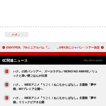
ハク。
ENHYPEN、7thミニアルバム『THE SIN : VANISH』のタイトル曲は「Knife」
グリフィン、2026年4月にジャパン・ツアー決定
関連ニュース
RELATED NEWS
ハク。の対バンツアー、ズーカラデル／MONO NO AWARE／リュ
ックと添い寝ごはんが出演
ハク。、WEBアニメ『うごく！ねこむかしばなし』主題歌「夢中
猫」MVプレミア公開へ
ハク。、WEBアニメ『うごく！ねこむかしばなし』主題歌「夢中
猫」リリックビデオ公開