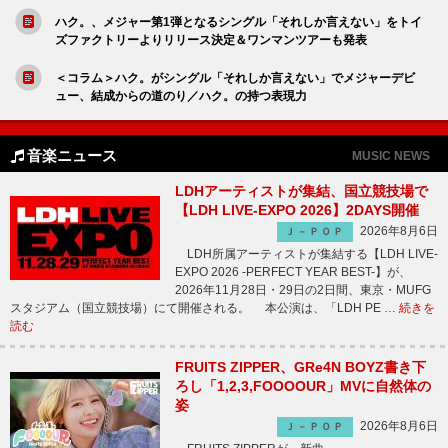
ハク。、メジャー第1弾となるシングル「それしか言えない」をトイ
ズファクトリーよりリリース決定＆ワンマンツアーも発表
＜コラム＞ハク。がシングル「それしか言えない」でメジャーデビ
ュー、結成からの道のり／ハク。の持つ表現力
音楽ニュース
MUSIC NEWS
LDHアーティストが集結、国立競技場で
【LDH LIVE-EXPO 2026】2DAYS開催
2026年8月6日
Ｊ－ＰＯＰ
LDH所属アーティストが集結する【LDH LIVE-
EXPO 2026 -PERFECT YEAR BEST-】が、
2026年11月28日・29日の2日間、東京・MUFG
スタジアム（国立競技場）にて開催される。 本公演は、「LDH PE …
続きを
読む
FRUITS ZIPPER、GRe4N BOYZ書き下
ろし「1,2,3,FOOOOUR」MVに自然体の
姿
2026年8月6日
Ｊ－ＰＯＰ