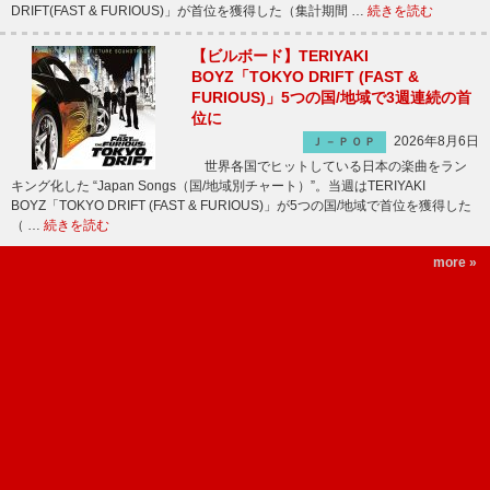
DRIFT(FAST & FURIOUS)」が首位を獲得した（集計期間 …
続きを読む
【ビルボード】TERIYAKI
BOYZ「TOKYO DRIFT (FAST &
FURIOUS)」5つの国/地域で3週連続の首
位に
2026年8月6日
Ｊ－ＰＯＰ
世界各国でヒットしている日本の楽曲をラン
キング化した “Japan Songs（国/地域別チャート）”。当週はTERIYAKI
BOYZ「TOKYO DRIFT (FAST & FURIOUS)」が5つの国/地域で首位を獲得した
（ …
続きを読む
more »