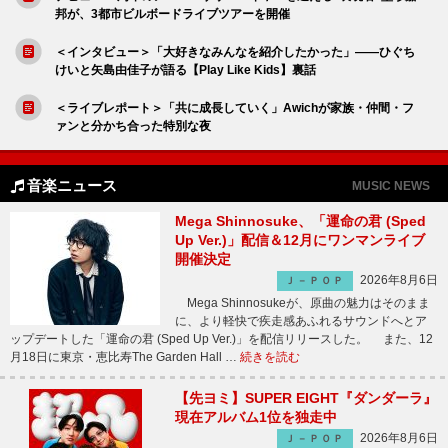
邦が、3都市ビルボードライブツアーを開催
＜インタビュー＞「大好きなみんなを紹介したかった」――ひぐち
けいと矢島由佳子が語る【Play Like Kids】裏話
＜ライブレポート＞「共に成長していく」Awichが家族・仲間・フ
ァンと分かち合った特別な夜
音楽ニュース
MUSIC NEWS
Mega Shinnosuke、「運命の君 (Sped
Up Ver.)」配信＆12月にワンマンライブ
開催決定
2026年8月6日
Ｊ－ＰＯＰ
Mega Shinnosukeが、原曲の魅力はそのまま
に、より軽快で疾走感あふれるサウンドへとア
ップデートした「運命の君 (Sped Up Ver.)」を配信リリースした。 また、12
月18日に東京・恵比寿The Garden Hall …
続きを読む
【先ヨミ】SUPER EIGHT『ダンダーラ』
現在アルバム1位を独走中
2026年8月6日
Ｊ－ＰＯＰ