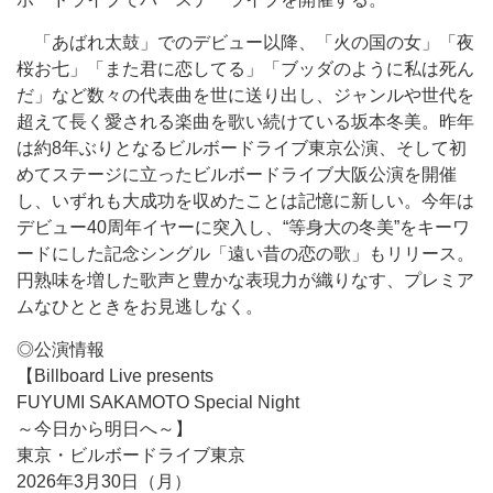
「あばれ太鼓」でのデビュー以降、「火の国の女」「夜
桜お七」「また君に恋してる」「ブッダのように私は死ん
だ」など数々の代表曲を世に送り出し、ジャンルや世代を
超えて長く愛される楽曲を歌い続けている坂本冬美。昨年
は約8年ぶりとなるビルボードライブ東京公演、そして初
めてステージに立ったビルボードライブ大阪公演を開催
し、いずれも大成功を収めたことは記憶に新しい。今年は
デビュー40周年イヤーに突入し、“等身大の冬美”をキーワ
ードにした記念シングル「遠い昔の恋の歌」もリリース。
円熟味を増した歌声と豊かな表現力が織りなす、プレミア
ムなひとときをお見逃しなく。
◎公演情報
【Billboard Live presents
FUYUMI SAKAMOTO Special Night
～今日から明日へ～】
東京・ビルボードライブ東京
2026年3月30日（月）