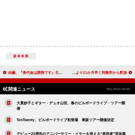
坂本冬美
由薫、『身代金は誘拐です』主題歌「echo」配信リリース決定
フェティ・ワップ、予定より11か月早く刑務所から釈放
関連ニュース
RELATED NEWS
大貫妙子とギター・デュオ山弦、春のビルボードライブ・ツアー開
催
TenTwenty、ビルボードライブ初登場 東阪ツアー開催決定
デビュー25周年のアニバーサリー・イヤーを迎える“表現者”堂珍嘉