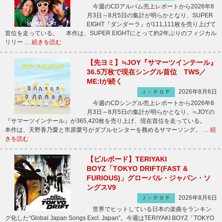
今週のCDアルバム売上レポートから2026年8
月3日～8月5日の集計が明らかとなり、SUPER
EIGHT『ダンダーラ』が111,111枚を売り上げて
首位を走っている。 本作は、SUPER EIGHTにとって約2年ぶりのフィジカル
リリー …
続きを読む
【先ヨミ】≒JOY『サマーツインテール』
36.5万枚で現在シングル首位 TWS／
ME:Iが続く
2026年8月6日
Ｊ－ＰＯＰ
今週のCDシングル売上レポートから2026年8
月3日～8月5日の集計が明らかとなり、≒JOYの
『サマーツインテール』が365,420枚を売り上げ、現在首位を走っている。
本作は、天野香乃愛と市原愛弓がダブルセンターを務めるサマーソング。 …
続
きを読む
【ビルボード】TERIYAKI
BOYZ「TOKYO DRIFT(FAST &
FURIOUS)」グローバル・ジャパン・ソ
ングスV9
2026年8月6日
Ｊ－ＰＯＰ
世界でヒットしている日本の楽曲をランキン
グ化した“Global Japan Songs Excl. Japan”。今週はTERIYAKI BOYZ「TOKYO