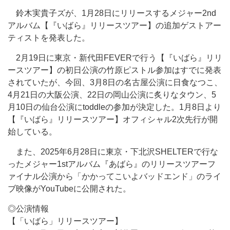
鈴木実貴子ズが、1月28日にリリースするメジャー2nd
アルバム【『いばら』リリースツアー】の追加ゲストアー
ティストを発表した。
2月19日に東京・新代田FEVERで行う【『いばら』リリ
ースツアー】の初日公演の竹原ピストル参加はすでに発表
されていたが、今回、3月8日の名古屋公演に日食なつこ、
4月21日の大阪公演、22日の岡山公演に炙りなタウン、5
月10日の仙台公演にtoddleの参加が決定した。1月8日より
【『いばら』リリースツアー】オフィシャル2次先行が開
始している。
また、2025年6月28日に東京・下北沢SHELTERで行な
ったメジャー1stアルバム『あばら』のリリースツアーフ
ァイナル公演から「かかってこいよバッドエンド」のライ
ブ映像がYouTubeに公開された。
◎公演情報
【「いばら」リリースツアー】