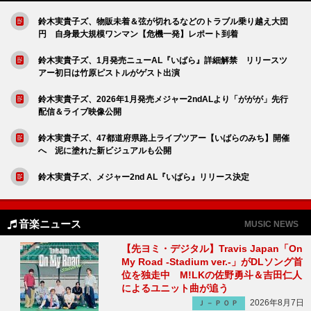
鈴木実貴子ズ、物販未着＆弦が切れるなどのトラブル乗り越え大団
円 自身最大規模ワンマン【危機一発】レポート到着
鈴木実貴子ズ、1月発売ニューAL『いばら』詳細解禁 リリースツ
アー初日は竹原ピストルがゲスト出演
鈴木実貴子ズ、2026年1月発売メジャー2ndALより「ががが」先行
配信＆ライブ映像公開
鈴木実貴子ズ、47都道府県路上ライブツアー【いばらのみち】開催
へ 泥に塗れた新ビジュアルも公開
鈴木実貴子ズ、メジャー2nd AL『いばら』リリース決定
音楽ニュース
MUSIC NEWS
【先ヨミ・デジタル】Travis Japan「On
My Road -Stadium ver.-」がDLソング首
位を独走中 M!LKの佐野勇斗＆吉田仁人
によるユニット曲が追う
2026年8月7日
Ｊ－ＰＯＰ