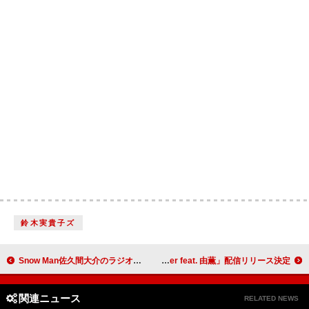
鈴木実貴子ズ
Snow Man佐久間大介のラジオ『マテムり』、ゲストの声優・浪川大輔にまつわる“伝説”が明らかに
鷲尾伶菜、TVアニメ『エリスの聖杯』OP主題歌「Happy Ever After feat. 由薫」配信リリース決定
関連ニュース
RELATED NEWS