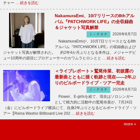
チャー …
続きを読む
NakamuraEmi、10/7リリースの8thアル
バム『PATCHWORK LIFE』の全収録曲
＆ジャケット写真解禁
2026年8月7日
Ｊ－ＰＯＰ
NakamuraEmiが、10月7日リリースとなる8th
アルバム『PATCHWORK LIFE』の収録曲および
ジャケット写真が解禁された。 約2年4か月ぶりとなる本作は、メジャーデビ
ュー10周年の節目にプロデューサーのカワムラヒロシとと …
続きを読む
＜ライブレポート＞鷲尾伶菜、初披露の
最新曲とともに描く軌跡と現在――2年ぶ
りのビルボードライブ・ツアー完走
2026年8月7日
Ｊ－ＰＯＰ
Flower、E-girlsを経て、現在はソロシンガー
として精力的に活動中の鷲尾伶菜が、7月24日
（金）にビルボードライブ横浜にて、自身2年ぶりとなるビルボードライブ・ツ
アー【Reina Washio Billboard Live 202 …
続きを読む
more »