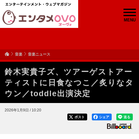
MENU
音楽
音楽ニュース
鈴木実貴子ズ、ツアーゲストアー
ティストに日食なつこ／炙りなタ
ウン／toddle出演決定
2026年1月9日 / 10:20
ポスト
シェア
送る