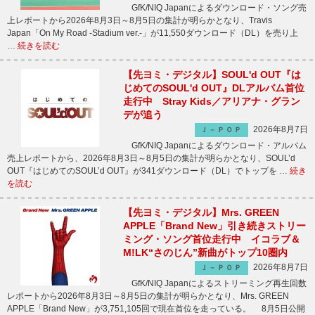
GfK/NIQ Japanによるダウンロード・ソング売
上レポートから2026年8月3日～8月5日の集計が明らかとなり、Travis
Japan「On My Road -Stadium ver.-」が11,550ダウンロード（DL）を売り上
…
続きを読む
【先ヨミ・デジタル】SOUL'd OUT『は
じめてのSOUL'd OUT』DLアルバム首位
走行中 Stray Kids／アリアナ・グラン
デが追う
2026年8月7日
Ｊ－ＰＯＰ
GfK/NIQ Japanによるダウンロード・アルバム
売上レポートから、2026年8月3日～8月5日の集計が明らかとなり、SOUL’d
OUT『はじめてのSOUL’d OUT』が341ダウンロード（DL）でトップを …
続き
を読む
【先ヨミ・デジタル】Mrs. GREEN
APPLE「Brand New」引き続きストリー
ミング・ソング首位走行中 イコラブ＆
M!LK“さのじん”新曲がトップ10圏内
2026年8月7日
Ｊ－ＰＯＰ
GfK/NIQ Japanによるストリーミング再生回数
レポートから2026年8月3日～8月5日の集計が明らかとなり、Mrs. GREEN
APPLE「Brand New」が3,751,105回で現在首位を走っている。 8月5日公開