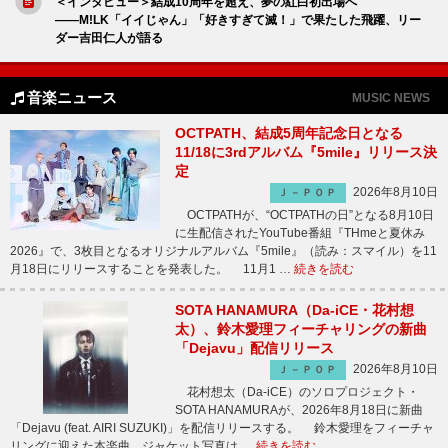
＜インタビュー＞結成10周年を超え、夢の紅白初出場へ
――M!LK「イイじゃん」「好きすぎて滅！」で果たした飛躍、リー
ダー吉田仁人が語る
音楽ニュース
MUSIC NEWS
OCTPATH、結成5周年記念日となる
11/18に3rdアルバム『5mile』リリース決
定
2026年8月10日
Ｊ－ＰＯＰ
OCTPATHが、“OCTPATHの日”となる8月10日
に生配信されたYouTube番組『THmeと夏休み
2026』で、3枚目となるオリジナルアルバム『5mile』（読み：スマイル）を11
月18日にリリースすることを発表した。 11月1 …
続きを読む
SOTA HANAMURA（Da-iCE・花村想
太）、鈴木愛理フィーチャリングの新曲
「Dejavu」配信リリース
2026年8月10日
Ｊ－ＰＯＰ
花村想太（Da-iCE）のソロプロジェクト・
SOTA HANAMURAが、2026年8月18日に新曲
「Dejavu (feat. AIRI SUZUKI)」を配信リリースする。 鈴木愛理をフィーチャ
リングに迎えた本楽曲。ジャケット写真は …
続きを読む