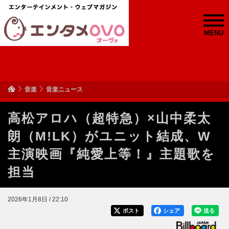
MENU
音楽
音楽ニュース
高松アロハ（超特急）×山中柔太
朗（M!LK）がユニット結成、W
主演映画『純愛上等！』主題歌を
担当
2026年1月8日 / 22:10
ポスト
シェア
送る