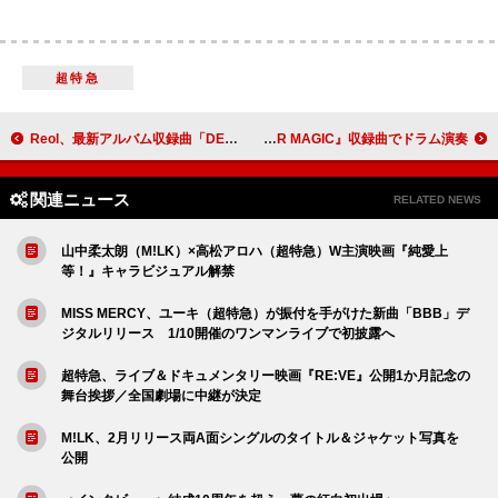
超特急
Reol、最新アルバム収録曲「DEAD CENTER」でLiSAとコラボレーション
田島将吾（INI）、シングル『THE WINTER MAGIC』収録曲でドラム演奏
関連ニュース
RELATED NEWS
山中柔太朗（M!LK）×高松アロハ（超特急）W主演映画『純愛上
等！』キャラビジュアル解禁
MISS MERCY、ユーキ（超特急）が振付を手がけた新曲「BBB」デ
ジタルリリース 1/10開催のワンマンライブで初披露へ
超特急、ライブ＆ドキュメンタリー映画『RE:VE』公開1か月記念の
舞台挨拶／全国劇場に中継が決定
M!LK、2月リリース両A面シングルのタイトル＆ジャケット写真を
公開