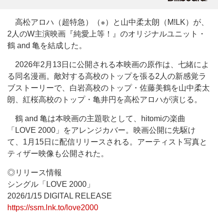
高松アロハ（超特急）（※）と山中柔太朗（M!LK）が、
2人のW主演映画『純愛上等！』のオリジナルユニット・
鶴 and 亀を結成した。
2026年2月13日に公開される本映画の原作は、七緒によ
る同名漫画。敵対する高校のトップを張る2人の新感覚ラ
ブストーリーで、白岩高校のトップ・佐藤美鶴を山中柔太
朗、紅桜高校のトップ・亀井円を高松アロハが演じる。
鶴 and 亀は本映画の主題歌として、hitomiの楽曲
「LOVE 2000」をアレンジカバー。映画公開に先駆け
て、1月15日に配信リリースされる。アーティスト写真と
ティザー映像も公開された。
◎リリース情報
シングル「LOVE 2000」
2026/1/15 DIGITAL RELEASE
https://ssm.lnk.to/love2000