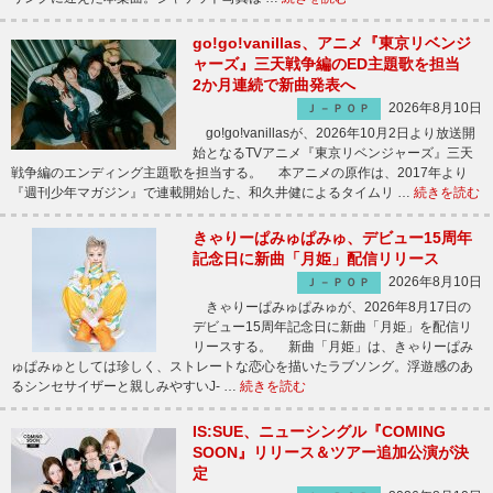
go!go!vanillas、アニメ『東京リベンジ
ャーズ』三天戦争編のED主題歌を担当
2か月連続で新曲発表へ
2026年8月10日
Ｊ－ＰＯＰ
go!go!vanillasが、2026年10月2日より放送開
始となるTVアニメ『東京リベンジャーズ』三天
戦争編のエンディング主題歌を担当する。 本アニメの原作は、2017年より
『週刊少年マガジン』で連載開始した、和久井健によるタイムリ …
続きを読む
きゃりーぱみゅぱみゅ、デビュー15周年
記念日に新曲「月姫」配信リリース
2026年8月10日
Ｊ－ＰＯＰ
きゃりーぱみゅぱみゅが、2026年8月17日の
デビュー15周年記念日に新曲「月姫」を配信リ
リースする。 新曲「月姫」は、きゃりーぱみ
ゅぱみゅとしては珍しく、ストレートな恋心を描いたラブソング。浮遊感のあ
るシンセサイザーと親しみやすいJ- …
続きを読む
IS:SUE、ニューシングル『COMING
SOON』リリース＆ツアー追加公演が決
定