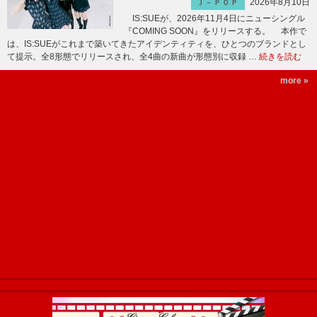
2026年8月10日
Ｊ－ＰＯＰ
IS:SUEが、2026年11月4日にニューシングル
『COMING SOON』をリリースする。 本作で
は、IS:SUEがこれまで築いてきたアイデンティティを、ひとつのブランドとし
て提示。全8形態でリリースされ、全4曲の新曲が形態別に収録 …
続きを読む
more »