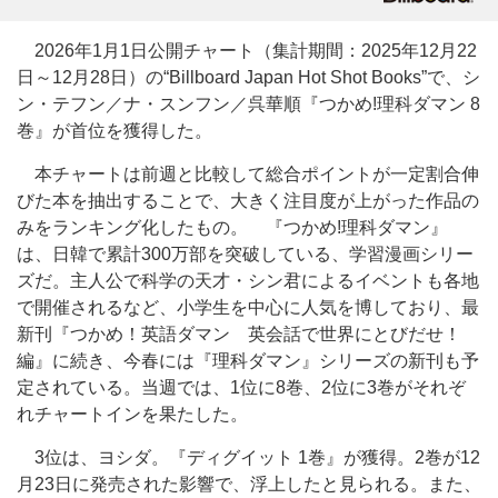
2026年1月1日公開チャート（集計期間：2025年12月22
日～12月28日）の“Billboard Japan Hot Shot Books”で、シ
ン・テフン／ナ・スンフン／呉華順『つかめ!理科ダマン 8
巻』が首位を獲得した。
本チャートは前週と比較して総合ポイントが一定割合伸
びた本を抽出することで、大きく注目度が上がった作品の
みをランキング化したもの。
『つかめ!理科ダマン』
は、日韓で累計300万部を突破している、学習漫画シリー
ズだ。主人公で科学の天才・シン君によるイベントも各地
で開催されるなど、小学生を中心に人気を博しており、最
新刊『つかめ！英語ダマン 英会話で世界にとびだせ！
編』に続き、今春には『理科ダマン』シリーズの新刊も予
定されている。当週では、1位に8巻、2位に3巻がそれぞ
れチャートインを果たした。
3位は、ヨシダ。『ディグイット 1巻』が獲得。2巻が12
月23日に発売された影響で、浮上したと見られる。また、