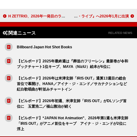
H ZETTRIO、2026年一発目のライブをブルーノート東京で開催 期待と熱気に包まれた2日間のレポート到着
カーディ・B／ギース／テヤナ・テイラーら、米TV番組『サタデー・ナイト・ライブ』へ2026年1月に出演
関連ニュース
RELATED NEWS
Billboard Japan Hot Shot Books
【ビルボード】2025年最終週は『葬送のフリーレン』最新巻が令和
ブックチャート1位キープ、MAYA（NiziU）絵本が6位に
【ビルボード】2026年は米津玄師「IRIS OUT」通算13週目の総合
首位で幕開け、HANA／アイナ・ジ・エンド／サカナクションなど
紅白歌唱曲が軒並みチャートイン
【ビルボード】2026年初週、米津玄師「IRIS OUT」がDLソング首
位に 玉置浩二／福山雅治が続く
【ビルボード】“JAPAN Hot Animation”、2026年第1週も米津玄師
「IRIS OUT」がアニメ首位をキープ アイナ・ジ・エンドが2位に
浮上