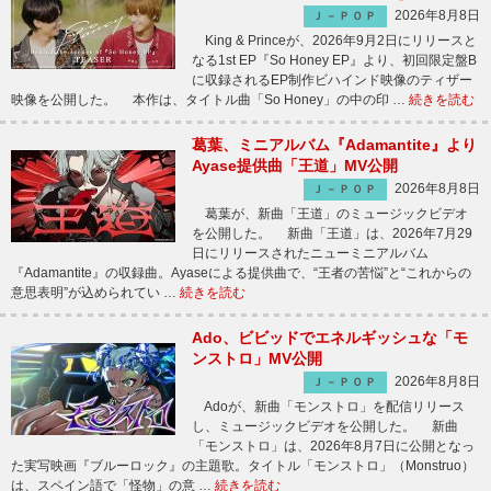
2026年8月8日
Ｊ－ＰＯＰ
King & Princeが、2026年9月2日にリリースと
なる1st EP『So Honey EP』より、初回限定盤B
に収録されるEP制作ビハインド映像のティザー
映像を公開した。 本作は、タイトル曲「So Honey」の中の印 …
続きを読む
葛葉、ミニアルバム『Adamantite』より
Ayase提供曲「王道」MV公開
2026年8月8日
Ｊ－ＰＯＰ
葛葉が、新曲「王道」のミュージックビデオ
を公開した。 新曲「王道」は、2026年7月29
日にリリースされたニューミニアルバム
『Adamantite』の収録曲。Ayaseによる提供曲で、“王者の苦悩”と“これからの
意思表明”が込められてい …
続きを読む
Ado、ビビッドでエネルギッシュな「モ
ンストロ」MV公開
2026年8月8日
Ｊ－ＰＯＰ
Adoが、新曲「モンストロ」を配信リリース
し、ミュージックビデオを公開した。 新曲
「モンストロ」は、2026年8月7日に公開となっ
た実写映画『ブルーロック』の主題歌。タイトル「モンストロ」（Monstruo）
は、スペイン語で「怪物」の意 …
続きを読む