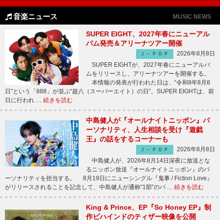
音楽ニュース
MUSIC NEWS
SUPER EIGHT、2027年春にニューアル
バム発売＆アリーナツアー開催
2026年8月8日
Ｊ－ＰＯＰ
SUPER EIGHTが、2027年春にニューアルバ
ムをリリースし、アリーナツアーを開催する。
本情報の発表が行われた日は、“令和8年8月8
日”という「888」が並ぶ“超八（スーパーエイト）の日”。SUPER EIGHTは、前
日に行われ …
続きを読む
中島健人が『オールナイトニッポン』パ
ーソナリティ、人生相談を受け『遊戯
王』の話をするコーナーも
2026年8月8日
Ｊ－ＰＯＰ
中島健人が、2026年8月14日深夜に放送とな
るニッポン放送『オールナイトニッポン』のパ
ーソナリティを担当する。 8月19日にニューシングル『鬼事 / Fiction Love』
がリリースされることを記念して、中島健人が通称“1部”のパ …
続きを読む
King & Prince、EP『So Honey EP』制
作ビハインドのティザー映像を公開