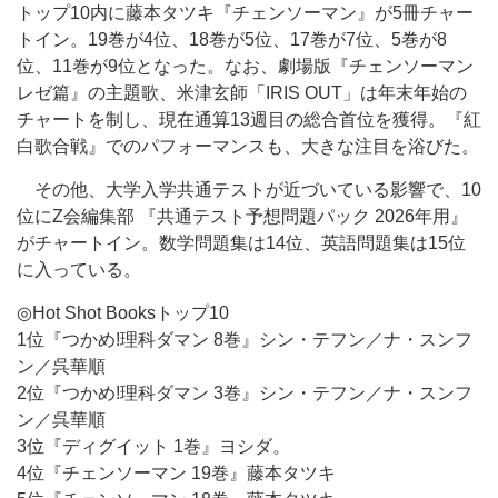
トップ10内に藤本タツキ『チェンソーマン』が5冊チャー
トイン。19巻が4位、18巻が5位、17巻が7位、5巻が8
位、11巻が9位となった。なお、劇場版『チェンソーマン
レゼ篇』の主題歌、米津玄師「IRIS OUT」は年末年始の
チャートを制し、現在通算13週目の総合首位を獲得。『紅
白歌合戦』でのパフォーマンスも、大きな注目を浴びた。
その他、大学入学共通テストが近づいている影響で、10
位にZ会編集部 『共通テスト予想問題パック 2026年用』
がチャートイン。数学問題集は14位、英語問題集は15位
に入っている。
◎Hot Shot Booksトップ10
1位『つかめ!理科ダマン 8巻』シン・テフン／ナ・スンフ
ン／呉華順
2位『つかめ!理科ダマン 3巻』シン・テフン／ナ・スンフ
ン／呉華順
3位『ディグイット 1巻』ヨシダ。
4位『チェンソーマン 19巻』藤本タツキ