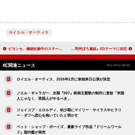
ロイエル・オーティス
ビヨンセ、極秘妊娠中のステージで曲間に嘔吐していたことを母親が回想
大泉洋、玉置浩二と再タッグによる新曲「陽炎」がTVアニメ『火喰鳥 羽州ぼろ鳶組』EDテーマに決定
関連ニュース
RELATED NEWS
ロイエル・オーティス、2026年2月に単独来日公演が決定
ノエル・ギャラガー、次期『007』映画主題歌の制作に意欲「米国
人じゃなく、英国人がやるべき」
ジェイコブ・エロルディ、幼少期にマイリー・サイラスやヒラリ
ー・ダフへ恋心を抱いていたと明かす
ペット・ショップ・ボーイズ、最新ライブ作品『ドリームワール
ド』国内盤が発売