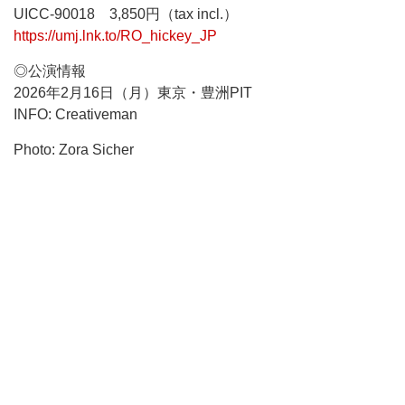
UICC-90018 3,850円（tax incl.）
https://umj.lnk.to/RO_hickey_JP
◎公演情報
2026年2月16日（月）東京・豊洲PIT
INFO: Creativeman
Photo: Zora Sicher