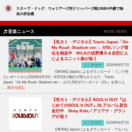
スヌープ・ドッグ、ウォリアーズ対クリッパーズ戦のNBA中継で独
自の存在感
音楽ニュース
MUSIC NEWS
【先ヨミ・デジタル】Travis Japan「On
My Road -Stadium ver.-」がDLソング首
位を独走中 M!LKの佐野勇斗＆吉田仁人
によるユニット曲が追う
2026年8月7日
Ｊ－ＰＯＰ
GfK/NIQ Japanによるダウンロード・ソング売
上レポートから2026年8月3日～8月5日の集計が明らかとなり、Travis
Japan「On My Road -Stadium ver.-」が11,550ダウンロード（DL）を売り上
…
続きを読む
【先ヨミ・デジタル】SOUL'd OUT『は
じめてのSOUL'd OUT』DLアルバム首位
走行中 Stray Kids／アリアナ・グラン
デが追う
2026年8月7日
Ｊ－ＰＯＰ
GfK/NIQ Japanによるダウンロード・アルバム