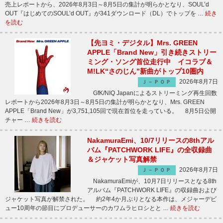
売上レポートから、2026年8月3日～8月5日の集計が明らかとなり、SOUL’d
OUT『はじめてのSOUL’d OUT』が341ダウンロード（DL）でトップを …
続き
を読む
【先ヨミ・デジタル】Mrs. GREEN
APPLE「Brand New」引き続きストリー
ミング・ソング首位走行中 イコラブ＆
M!LK“さのじん”新曲がトップ10圏内
2026年8月7日
Ｊ－ＰＯＰ
GfK/NIQ Japanによるストリーミング再生回数
レポートから2026年8月3日～8月5日の集計が明らかとなり、Mrs. GREEN
APPLE「Brand New」が3,751,105回で現在首位を走っている。 8月5日公開
チャー …
続きを読む
NakamuraEmi、10/7リリースの8thアル
バム『PATCHWORK LIFE』の全収録曲
＆ジャケット写真解禁
2026年8月7日
Ｊ－ＰＯＰ
NakamuraEmiが、10月7日リリースとなる8th
アルバム『PATCHWORK LIFE』の収録曲および
ジャケット写真が解禁された。 約2年4か月ぶりとなる本作は、メジャーデビ
ュー10周年の節目にプロデューサーのカワムラヒロシとと …
続きを読む