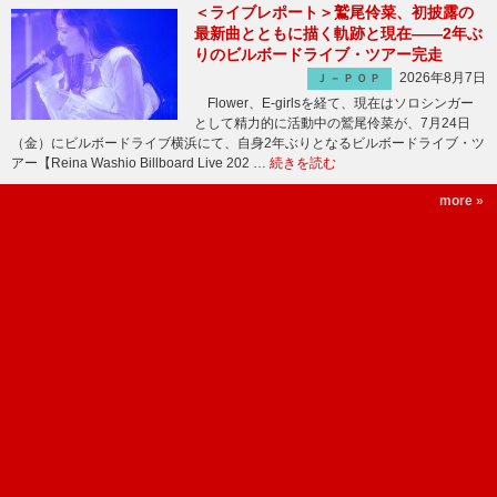
＜ライブレポート＞鷲尾伶菜、初披露の
最新曲とともに描く軌跡と現在――2年ぶ
りのビルボードライブ・ツアー完走
2026年8月7日
Ｊ－ＰＯＰ
Flower、E-girlsを経て、現在はソロシンガー
として精力的に活動中の鷲尾伶菜が、7月24日
（金）にビルボードライブ横浜にて、自身2年ぶりとなるビルボードライブ・ツ
アー【Reina Washio Billboard Live 202 …
続きを読む
more »