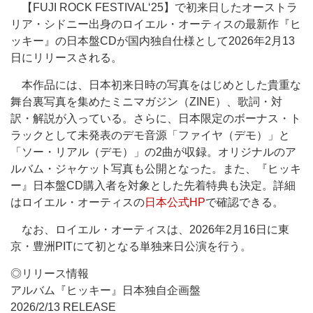
【FUJI ROCK FESTIVAL‘25】で初来日したオーストラ
リア・シドニー出身のロイエル・オーティスの最新作『ヒ
ッキー』の日本盤CDが国内独自仕様として2026年2月13
日にリリースされる。
本作品には、日本初来日時の写真をはじめとした貴重な
舞台裏写真を集めたミニマガジン（ZINE）、歌詞・対
訳・解説が入っている。さらに、日本限定のボーナス・ト
ラックとして未発表のデモ音源「ファイヤ（デモ）」と
「ソー・リアル（デモ）」の2曲が収録。オリジナルのア
ルバム・ジャケット写真も公開となった。また、『ヒッキ
ー』日本盤CD購入者を対象とした先着特典も決定。詳細
はロイエル・オーティスの
日本公式HP
で確認できる。
なお、ロイエル・オーティスは、2026年2月16日に東
京・豊洲PITにて初となる単独来日公演を行う。
◎リリース情報
アルバム『ヒッキー』日本独自企画盤
2026/2/13 RELEASE