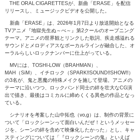
THE ORAL CIGARETTESが、新曲「ERASE」を配信
リリースし、ミュージックビデオを公開した。
新曲「ERASE」は、2026年1月7日より放送開始となる
TVアニメ『地獄先生ぬ～べ～』第2クールのオープニング
テーマ。アニメの世界観とリンクした歌詞、疾走感溢れる
サウンドとメロディアスなボーカルラインが融合した、オ
ーラルらしいロックナンバーに仕上がっている。
MVには、TOSHI-LOW（BRAHMAN）、
MAH（SiM）、イチロック（SPARK!!SOUND!!SHOW!!）
の3名が、鬼と悪魔の特殊メイクを施して登場。アニメの
テーマに沿いつつ、ロックバンド同士の絆を壮大なCG演
出で描き、最後はコミカルに締めくくる異色の作品となっ
ている。
シナリオを考案した山中拓也（vo,g）は、制作の背景に
ついて「ロックシーンって面白いんだぜ！というメッセー
ジを、シーンの絆を含めて映像化したかった」とし、キャ
スティングについては「『ロックシーンの鬼』といえば