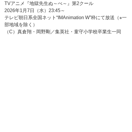
TVアニメ『地獄先生ぬ～べ～』第2クール
2026年1月7日（水）23:45～
テレビ朝日系全国ネット“IMAnimation W”枠にて放送（※一
部地域を除く）
（C）真倉翔・岡野剛／集英社・童守小学校卒業生一同