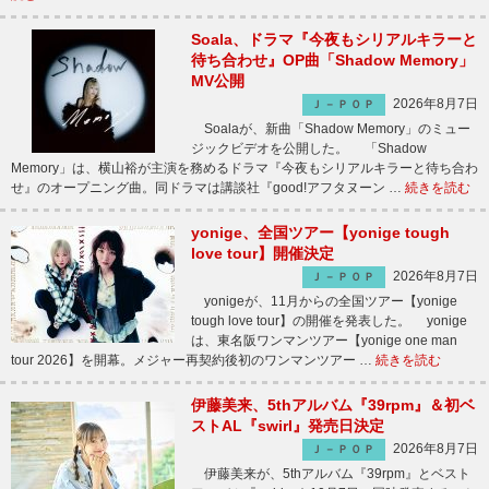
Soala、ドラマ『今夜もシリアルキラーと
待ち合わせ』OP曲「Shadow Memory」
MV公開
2026年8月7日
Ｊ－ＰＯＰ
Soalaが、新曲「Shadow Memory」のミュー
ジックビデオを公開した。 「Shadow
Memory」は、横山裕が主演を務めるドラマ『今夜もシリアルキラーと待ち合わ
せ』のオープニング曲。同ドラマは講談社『good!アフタヌーン …
続きを読む
yonige、全国ツアー【yonige tough
love tour】開催決定
2026年8月7日
Ｊ－ＰＯＰ
yonigeが、11月からの全国ツアー【yonige
tough love tour】の開催を発表した。 yonige
は、東名阪ワンマンツアー【yonige one man
tour 2026】を開幕。メジャー再契約後初のワンマンツアー …
続きを読む
伊藤美来、5thアルバム『39rpm』＆初ベ
ストAL『swirl』発売日決定
2026年8月7日
Ｊ－ＰＯＰ
伊藤美来が、5thアルバム『39rpm』とベスト