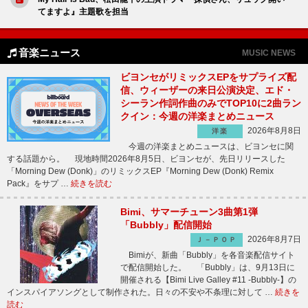
てますよ』主題歌を担当
音楽ニュース
MUSIC NEWS
ビヨンセがリミックスEPをサプライズ配
信、ウィーザーの来日公演決定、エド・
シーラン作詞作曲のみでTOP10に2曲ラン
クイン：今週の洋楽まとめニュース
2026年8月8日
洋楽
今週の洋楽まとめニュースは、ビヨンセに関
する話題から。 現地時間2026年8月5日、ビヨンセが、先日リリースした
「Morning Dew (Donk)」のリミックスEP『Morning Dew (Donk) Remix
Pack』をサプ …
続きを読む
Bimi、サマーチューン3曲第1弾
「Bubbly」配信開始
2026年8月7日
Ｊ－ＰＯＰ
Bimiが、新曲「Bubbly」を各音楽配信サイト
で配信開始した。 「Bubbly」は、9月13日に
開催される【Bimi Live Galley #11 -Bubbly-】の
インスパイアソングとして制作された。日々の不安や不条理に対して …
続きを
読む