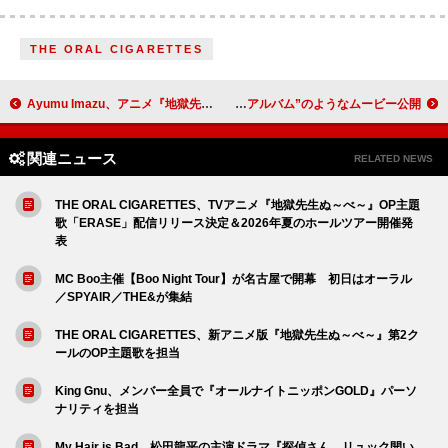
THE ORAL CIGARETTES
Ayumu Imazu、アニメ『地獄先生ぬ～べ～』EDテーマ「MAGICAL」配信リリース
ME:Iのメッセージ入りカード付き『特恋ミルク8.2』発売、“旅のアルバム”のようなムービー公開
関連ニュース
RELATED NEWS
THE ORAL CIGARETTES、TVアニメ『地獄先生ぬ～べ～』OP主題
歌「ERASE」配信リリース決定＆2026年夏のホールツアー開催発
表
MC Boo主催【Boo Night Tour】が名古屋で開幕 初日はオーラル
／SPYAIR／THE&が集結
THE ORAL CIGARETTES、新アニメ版『地獄先生ぬ～べ～』第2ク
ールのOP主題歌を担当
King Gnu、メンバー全員で『オールナイトニッポンGOLD』パーソ
ナリティを担当
My Hair is Bad、松田龍平の主演ドラマ『探偵さん、リュック開い