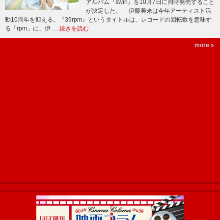
アルバム『swirl』を10月7日に同時発売すること
が決定した。 伊藤美来は今年アーティスト活
動10周年を迎える。『39rpm』というタイトルは、レコードの回転数を意味す
る「rpm」に、伊 …
続きを読む
more »