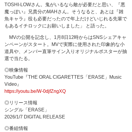
TOSHI-LOWさん。鬼がいるなら敵が必要だと思い、『悪
魔っぽい』兄貴分のMAHさん。そうなると、あとは『雑
魚キャラ』役も必要だったので年上だけどいじれる先輩で
もあるイチロックにお願いしました」 と語った。
MVの公開を記念し、1月8日12時からはSNSシェアキャ
ンペーンがスタート。MVで実際に使用された印象的な小
道具や、メンバー直筆サイン入りオリジナルポスターが抽
選で当たる。
◎映像情報
YouTube『THE ORAL CIGARETTES「ERASE」Music
Video』
https://youtu.be/W-0djfZngXQ
◎リリース情報
シングル「ERASE」
2026/1/7 DIGITAL RELEASE
◎番組情報