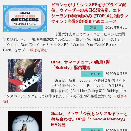
ビヨンセがリミックスEPをサプライズ配
信、ウィーザーの来日公演決定、エド・
シーラン作詞作曲のみでTOP10に2曲ラン
クイン：今週の洋楽まとめニュース
2026年8月8日
洋楽
今週の洋楽まとめニュースは、ビヨンセに関
する話題から。 現地時間2026年8月5日、ビヨンセが、先日リリースした
「Morning Dew (Donk)」のリミックスEP『Morning Dew (Donk) Remix
Pack』をサプ …
続きを読む
Bimi、サマーチューン3曲第1弾
「Bubbly」配信開始
2026年8月7日
Ｊ－ＰＯＰ
Bimiが、新曲「Bubbly」を各音楽配信サイト
で配信開始した。 「Bubbly」は、9月13日に
開催される【Bimi Live Galley #11 -Bubbly-】の
インスパイアソングとして制作された。日々の不安や不条理に対して …
続きを
読む
Soala、ドラマ『今夜もシリアルキラーと
待ち合わせ』OP曲「Shadow Memory」
MV公開
2026年8月7日
Ｊ－ＰＯＰ