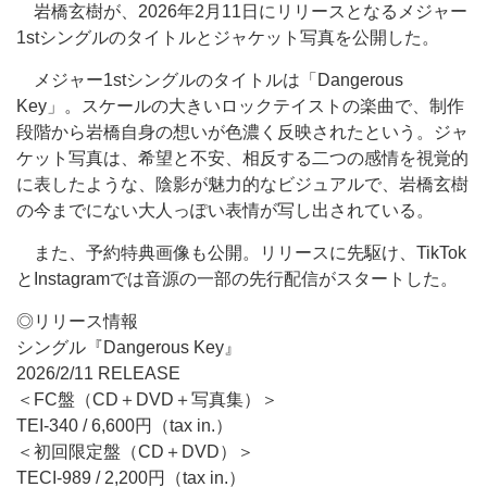
岩橋玄樹が、2026年2月11日にリリースとなるメジャー
1stシングルのタイトルとジャケット写真を公開した。
メジャー1stシングルのタイトルは「Dangerous
Key」。スケールの大きいロックテイストの楽曲で、制作
段階から岩橋自身の想いが色濃く反映されたという。ジャ
ケット写真は、希望と不安、相反する二つの感情を視覚的
に表したような、陰影が魅力的なビジュアルで、岩橋玄樹
の今までにない大人っぽい表情が写し出されている。
また、予約特典画像も公開。リリースに先駆け、TikTok
とInstagramでは音源の一部の先行配信がスタートした。
◎リリース情報
シングル『Dangerous Key』
2026/2/11 RELEASE
＜FC盤（CD＋DVD＋写真集）＞
TEI-340 / 6,600円（tax in.）
＜初回限定盤（CD＋DVD）＞
TECI-989 / 2,200円（tax in.）