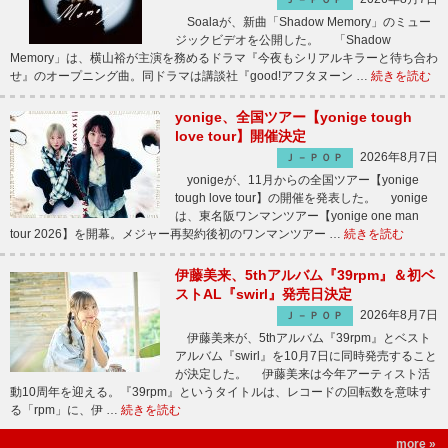
Soalaが、新曲「Shadow Memory」のミュー
ジックビデオを公開した。 「Shadow
Memory」は、横山裕が主演を務めるドラマ『今夜もシリアルキラーと待ち合わ
せ』のオープニング曲。同ドラマは講談社『good!アフタヌーン …
続きを読む
yonige、全国ツアー【yonige tough
love tour】開催決定
2026年8月7日
Ｊ－ＰＯＰ
yonigeが、11月からの全国ツアー【yonige
tough love tour】の開催を発表した。 yonige
は、東名阪ワンマンツアー【yonige one man
tour 2026】を開幕。メジャー再契約後初のワンマンツアー …
続きを読む
伊藤美来、5thアルバム『39rpm』＆初ベ
ストAL『swirl』発売日決定
2026年8月7日
Ｊ－ＰＯＰ
伊藤美来が、5thアルバム『39rpm』とベスト
アルバム『swirl』を10月7日に同時発売すること
が決定した。 伊藤美来は今年アーティスト活
動10周年を迎える。『39rpm』というタイトルは、レコードの回転数を意味す
る「rpm」に、伊 …
続きを読む
more »