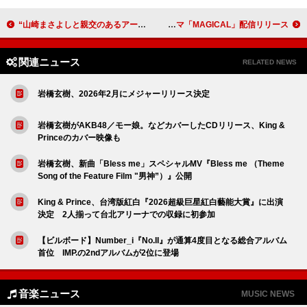
“山崎まさよしと親交のあるアーティスト”によるトリビュート楽曲の配信決定
Ayumu Imazu、アニメ『地獄先生ぬ～べ～』EDテーマ「MAGICAL」配信リリース
関連ニュース
RELATED NEWS
岩橋玄樹、2026年2月にメジャーリリース決定
岩橋玄樹がAKB48／モー娘。などカバーしたCDリリース、King &
Princeのカバー映像も
岩橋玄樹、新曲「Bless me」スペシャルMV『Bless me （Theme
Song of the Feature Film "男神”）』公開
King & Prince、台湾版紅白『2026超級巨星紅白藝能大賞』に出演
決定 2人揃って台北アリーナでの収録に初参加
【ビルボード】Number_i『No.II』が通算4度目となる総合アルバム
首位 IMP.の2ndアルバムが2位に登場
音楽ニュース
MUSIC NEWS