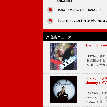
Showcase】
HANA、1stアルバム『HANA』リ
【CENTRAL 2026】開催決定、第1
音楽ニュース
Bimi、サマ
Bimiが、新曲「
日に開催される【Bi
た。日々の不安
Soala、ド
Memory」M
Soalaが、新曲
Memory」は
ープニング曲。同