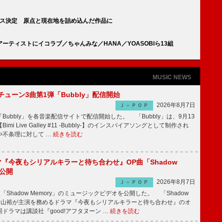
リース決定 原点と現在地を詰め込んだ作品に
弾アーティストにイコラブ／ちゃんみな／HANA／YOASOBIら13組
MUSIC NEWS
ーチューン3曲第1弾「Bubbly」配信開始
2026年8月7日
Ｊ－ＰＯＰ
Bubbly」を各音楽配信サイトで配信開始した。 「Bubbly」は、9月13
mi Live Galley #11 -Bubbly-】のインスパイアソングとして制作され
や不条理に対して …
続きを読む
ラマ『今夜もシリアルキラーと待ち合わせ』OP曲「Shadow
V公開
2026年8月7日
Ｊ－ＰＯＰ
「Shadow Memory」のミュージックビデオを公開した。 「Shadow
、横山裕が主演を務めるドラマ『今夜もシリアルキラーと待ち合わせ』のオ
ドラマは講談社『good!アフタヌーン …
続きを読む