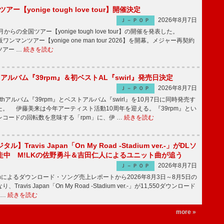
ツアー【yonige tough love tour】開催決定
2026年8月7日
Ｊ－ＰＯＰ
月からの全国ツアー【yonige tough love tour】の開催を発表した。
阪ワンマンツアー【yonige one man tour 2026】を開幕。メジャー再契約
ツアー …
続きを読む
hアルバム『39rpm』＆初ベストAL『swirl』発売日決定
2026年8月7日
Ｊ－ＰＯＰ
hアルバム『39rpm』とベストアルバム『swirl』を10月7日に同時発売す
。 伊藤美来は今年アーティスト活動10周年を迎える。『39rpm』とい
コードの回転数を意味する「rpm」に、伊 …
続きを読む
】Travis Japan「On My Road -Stadium ver.-」がDLソ
走中 M!LKの佐野勇斗＆吉田仁人によるユニット曲が追う
2026年8月7日
Ｊ－ＰＯＰ
apanによるダウンロード・ソング売上レポートから2026年8月3日～8月5日の
ravis Japan「On My Road -Stadium ver.-」が11,550ダウンロード
 …
続きを読む
more »