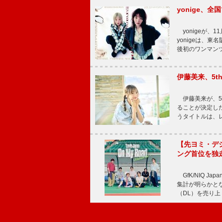
yonige、全国
yonigeが、11
yonigeは、東名
後初のワンマン
伊藤美来、5t
伊藤美来が、5t
ることが決定した
うタイトルは、レ
【先ヨミ・デジタル
ング首位を独
GfK/NIQ J
集計が明らかとなり、T
（DL）を売り上