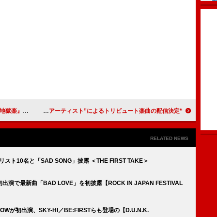
Dテーマに決定
“山崎まさよしと親交のあるアーティスト”によるトリビュート楽曲の配信決定
RELATED NEWS
スト10名と「SAD SONG」披露 ＜THE FIRST TAKE＞
最新曲「BAD LOVE」を初披露【ROCK IN JAPAN FESTIVAL
GLOWが初出演、SKY-HI／BE:FIRSTらも登場の【D.U.N.K.