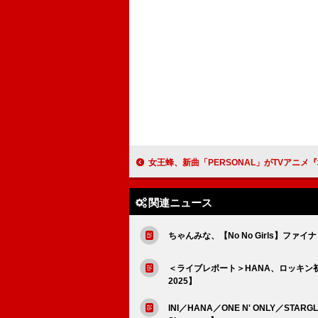
女王蜂、新曲「PERSONAL」がTVアニメ『地獄楽』第二期E
関連ニュース
ちゃんみな、【No No Girls】ファイナリ
＜ライブレポート＞HANA、ロッキン初出演で
2025】
INI／HANA／ONE N' ONLY／STAR