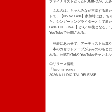
ファイナリストだったFUMINOが、ふ
ふみのは、ちゃんみなが主宰する新たなレー
トで、【No No Girls】参加時に
た。シンガーソングライターとして新たな一歩
Girls THE FINAL】から1年後と
YouTubeで公開される。
発表にあわせて、アーティスト写真やMVテ
一本のカセットテープがふみののもと
れる。公式TikTokやYouTubeチャンネ
◎リリース情報
「favorite song」
2026/1/11 DIGITAL RELEASE