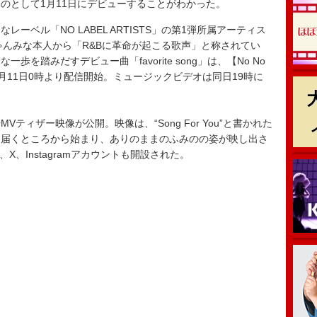
みのとして1月11日にデビューすることがわかった。
ベル「NO LABEL ARTISTS」の第1弾所属アーティス
は、ちゃんみな本人から「R&Bに革命が起こる歌声」と称されてい
を踏みだすデビュー曲「favorite song」は、【No No
なる、1月11日0時より配信開始。ミュージックビデオは同日19時に
ィザー映像が公開。映像は、“Song For You”と書かれた
に届くところから始まり、ありのままのふみのの姿が映し出さ
ル、X、Instagramアカウントも開設された。