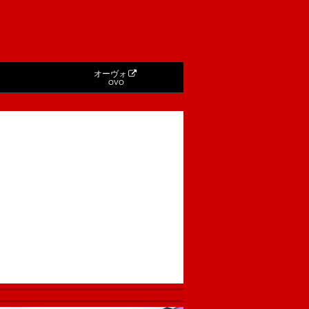
オーヴォ
OVO