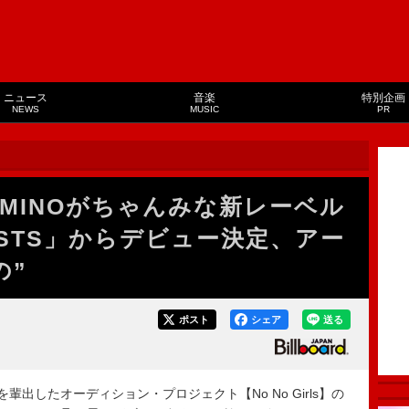
ニュース
音楽
特別企画
NEWS
MUSIC
PR
s】FUMINOがちゃんみな新レーベル
RTISTS」からデビュー決定、アー
の”
ポスト
シェア
送る
輩出したオーディション・プロジェクト【No No Girls】の