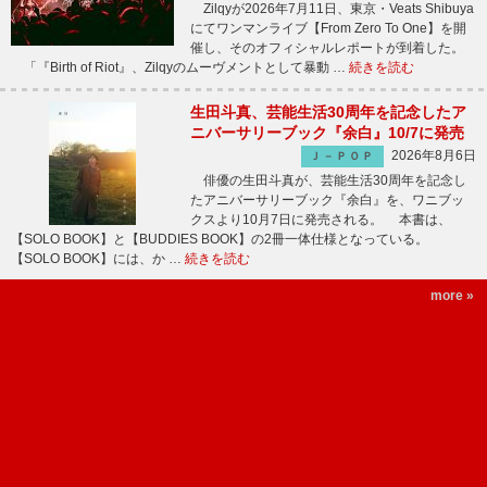
Zilqyが2026年7月11日、東京・Veats Shibuya
にてワンマンライブ【From Zero To One】を開
催し、そのオフィシャルレポートが到着した。
「『Birth of Riot』、Zilqyのムーヴメントとして暴動 …
続きを読む
生田斗真、芸能生活30周年を記念したア
ニバーサリーブック『余白』10/7に発売
2026年8月6日
Ｊ－ＰＯＰ
俳優の生田斗真が、芸能生活30周年を記念し
たアニバーサリーブック『余白』を、ワニブッ
クスより10月7日に発売される。 本書は、
【SOLO BOOK】と【BUDDIES BOOK】の2冊一体仕様となっている。
【SOLO BOOK】には、か …
続きを読む
more »