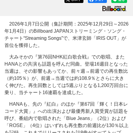
2026年1月7日公開（集計期間：2025年12月29日～2026
年1月4日）のBillboard JAPANストリーミング・ソング・
チャート“Streaming Songs”で、米津玄師「IRIS OUT」が
首位を獲得した。
大みそかの『第76回NHK紅白歌合戦』での歌唱、また
HANAとの共演も話題を呼んだ同曲。登場16週目となった
当週は、その影響もあってか、前々週→前週での再生数比
（約105％）が、前週→当週では約108.9％とさらに大き
く伸びた。再生回数としては5週ぶりとなる1,200万回台に
乗り、当チャート16連覇を達成した。
HANAも、先の『紅白』のほか『第67回「輝く！日本レ
コード大賞」』への出演および最優秀新人賞受賞が話題を
呼び、番組内で歌唱された「Blue Jeans」（2位）および
「ROSE」（4位）はいずれも再生数の前週比が130％以上
を記録。これまでリリースされた計8曲がすべてトップ