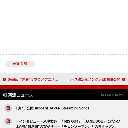
米津玄師
Soala、“声春”ラブコメアニメ『真夜中ハートチューン』エンディング担当 1/28配信へ
a子、アニメ『ダーウィン事変』ED主題歌「Turn It Up」配信リリース決定＆ノンクレED映像公開
関連ニュース
RELATED NEWS
1月7日公開Billboard JAPAN Streaming Songs
＜インタビュー＞米津玄師 「IRIS OUT」「JANE DOE」に浮かび
上がる“無意識”の繋がり――『チェンソーマン』との再タッグと、