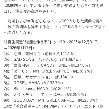
100圏内入りしているほか、全曲が前週よりも再生数を伸
ばし、注目度の高さをみせた。
前週および当週どちらもトップ100入りした楽曲で再生
回数の前週比を算出すると、トップ10のラインナップは下
記の通りとなる。
◎再生回数“前週比伸長率”トップ10（2025年12月31日
→2026年1月7日）
1位「恋風」幾田りら（前週比約141.1％）
2位「SAD SONG」ちゃんみな（約138.7％）
3位「倍倍FIGHT！」CANDY TUNE（約137.5％）
4位「ダーリン」Mrs. GREEN APPLE（約136.9％）
5位「怪獣」サカナクション（約134.1％）
6位「ROSE」HANA（約132.7％）
7位「Blue Jeans」HANA（約130.2％）
8位「とくべチュ、して」＝LOVE（約128.9％）
9位「GOOD DAY」Mrs. GREEN APPLE（約128.8％）
10位「革命道中 – On The Way」アイナ・ジ・エンド（約