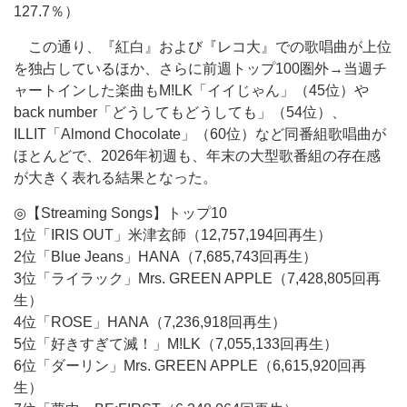
127.7％）
この通り、『紅白』および『レコ大』での歌唱曲が上位
を独占しているほか、さらに前週トップ100圏外→当週チ
ャートインした楽曲もM!LK「イイじゃん」（45位）や
back number「どうしてもどうしても」（54位）、
ILLIT「Almond Chocolate」（60位）など同番組歌唱曲が
ほとんどで、2026年初週も、年末の大型歌番組の存在感
が大きく表れる結果となった。
◎【Streaming Songs】トップ10
1位「IRIS OUT」米津玄師（12,757,194回再生）
2位「Blue Jeans」HANA（7,685,743回再生）
3位「ライラック」Mrs. GREEN APPLE（7,428,805回再
生）
4位「ROSE」HANA（7,236,918回再生）
5位「好きすぎて滅！」M!LK（7,055,133回再生）
6位「ダーリン」Mrs. GREEN APPLE（6,615,920回再
生）