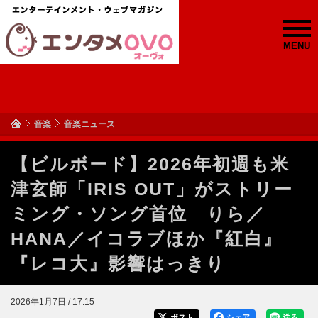
MENU
音楽
音楽ニュース
【ビルボード】2026年初週も米
津玄師「IRIS OUT」がストリー
ミング・ソング首位 りら／
HANA／イコラブほか『紅白』
『レコ大』影響はっきり
2026年1月7日 / 17:15
ポスト
シェア
送る