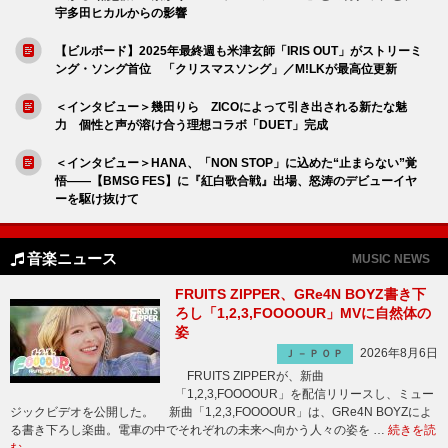
宇多田ヒカルからの影響
【ビルボード】2025年最終週も米津玄師「IRIS OUT」がストリーミ
ング・ソング首位 「クリスマスソング」／M!LKが最高位更新
＜インタビュー＞幾田りら ZICOによって引き出される新たな魅
力 個性と声が溶け合う理想コラボ「DUET」完成
＜インタビュー＞HANA、「NON STOP」に込めた“止まらない”覚
悟――【BMSG FES】に『紅白歌合戦』出場、怒涛のデビューイヤ
ーを駆け抜けて
音楽ニュース
MUSIC NEWS
FRUITS ZIPPER、GRe4N BOYZ書き下
ろし「1,2,3,FOOOOUR」MVに自然体の
姿
2026年8月6日
Ｊ－ＰＯＰ
FRUITS ZIPPERが、新曲
「1,2,3,FOOOOUR」を配信リリースし、ミュー
ジックビデオを公開した。 新曲「1,2,3,FOOOOUR」は、GRe4N BOYZによ
る書き下ろし楽曲。電車の中でそれぞれの未来へ向かう人々の姿を …
続きを読