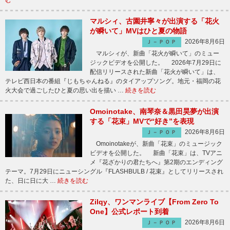
む
マルシィ、古園井寧々が出演する「花火
が瞬いて」MVはひと夏の物語
2026年8月6日
Ｊ－ＰＯＰ
マルシィが、新曲「花火が瞬いて」のミュー
ジックビデオを公開した。 2026年7月29日に
配信リリースされた新曲「花火が瞬いて」は、
テレビ西日本の番組『じもちゃんねる』のタイアップソング。地元・福岡の花
火大会で過ごしたひと夏の思い出を描い …
続きを読む
Omoinotake、南琴奈＆黒田昊夢が出演
する「花束」MVで“好き”を表現
2026年8月6日
Ｊ－ＰＯＰ
Omoinotakeが、新曲「花束」のミュージック
ビデオを公開した。 新曲「花束」は、TVアニ
メ『花ざかりの君たちへ』第2期のエンディング
テーマ。7月29日にニューシングル『FLASHBULB / 花束』としてリリースされ
た、日に日に大 …
続きを読む
Zilqy、ワンマンライブ【From Zero To
One】公式レポート到着
2026年8月6日
Ｊ－ＰＯＰ