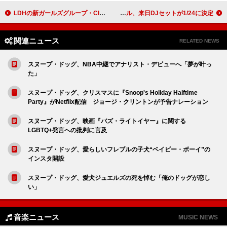
LDHの新ガールズグループ・CIRRAが本格始動、1st EPはガルバト課題曲＆新曲を含む全4曲
ナオミ・キャンベル、来日DJセットが1/24に決定
関連ニュース
RELATED NEWS
スヌープ・ドッグ、NBA中継でアナリスト・デビューへ「夢が叶っ
た」
スヌープ・ドッグ、クリスマスに『Snoop's Holiday Halftime
Party』がNetflix配信 ジョージ・クリントンが予告ナレーション
スヌープ・ドッグ、映画『バズ・ライトイヤー』に関する
LGBTQ+発言への批判に言及
スヌープ・ドッグ、愛らしいフレブルの子犬“ベイビー・ボーイ”の
インスタ開設
スヌープ・ドッグ、愛犬ジュエルズの死を悼む「俺のドッグが恋し
い」
音楽ニュース
MUSIC NEWS