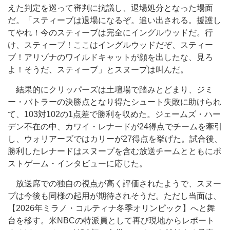
えた判定を巡って審判に抗議し、退場処分となった場面
だ。「スティーブは退場になるぞ。追い出される。援護し
てやれ！今のスティーブは完全にイングルウッドだ。行
け、スティーブ！ここはイングルウッドだぞ、スティー
ブ！アリゾナのワイルドキャットが顔を出したな、見ろ
よ！そうだ、スティーブ」とスヌープは叫んだ。
結果的にクリッパーズは土壇場で踏みとどまり、ジミ
ー・バトラーの決勝点となり得たシュート失敗に助けられ
て、103対102の1点差で勝利を収めた。ジェームズ・ハー
デン不在の中、カワイ・レナードが24得点でチームを牽引
し、ウォリアーズではカリーが27得点を挙げた。試合後、
勝利したレナードはスヌープを含む放送チームとともにポ
ストゲーム・インタビューに応じた。
放送席での独自の視点が高く評価されたようで、スヌー
プは今後も同様の起用が期待されそうだ。ただし当面は、
【2026年ミラノ・コルティナ冬季オリンピック】へと舞
台を移す。米NBCの特派員として再び現地からレポート