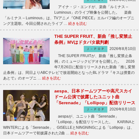
アイナ・ジ・エンドが、楽曲「ルミナス –
Luminous」のライブ映像を公開した。 楽曲
「ルミナス – Luminous」は、TVアニメ『ONE PIECE』エルバフ編のオープニ
ング主題歌。今回公開されたライブ …
続きを読む
THE SUPER FRUIT、新曲「推し変禁止
条例」MVはドタバタ裁判劇
2026年8月10日
Ｊ－ＰＯＰ
THE SUPER FRUITが、新曲「推し変禁止条
例」のミュージックビデオを公開した。 2026
年7月26日に配信リリースされた新曲「推し変禁
止条例」は、同日よりABCテレビで放送開始となったBLドラマ『キスは捜査の
あとで』のオープニ …
続きを読む
aespa、日本ドームツアーや高尺スカイ
ドーム公演で披露したユニット曲
「Serenade」「Lollipop」配信リリース
2026年8月10日
Ｊ－ＰＯＰ
aespaが、ユニット曲「Serenade」
「Lollipop」を配信リリースした。 KARINAと
WINTERによる「Serenade」、GISELLEとNINGNINGによる「Lollipop」は、
日本ドームツアーで初披露された2曲 …
続きを読む