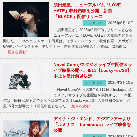
須田景凪、ニューアルバム『LOVE
HATE』収録内容を公開 新曲
「BLACK」配信リリース
2026年8月10日
Ｊ－ＰＯＰ
須田景凪が、2026年9月9日にリリースとなる
ニューアルバム『LOVE HATE』の収録内容を公
開した。 本作のジャケット写真は、イラストレーター／映像作家・アボガド
6が描いたイラストを、デザイナー・吉良進太郎が融合した作品。収録曲は、
…
続きを読む
Novel Coreがスタジオライブ生配信＆ラ
イブ映像公開へ、8/11【LuckyFes'26】
中止を受け急遽決定
2026年8月10日
Ｊ－ＰＯＰ
Novel Coreが、2026年8月11日にInstagramに
てスタジオライブの生配信を実施する。 本配
信は、同日出演予定であった音楽フェス【LuckyFes’26】の最終日公演が、台
風15号の影響により開催中止となった …
続きを読む
アイナ・ジ・エンド、アジアツアーより
「ルミナス – Luminous」ライブ映像を
公開
2026年8月10日
Ｊ－ＰＯＰ