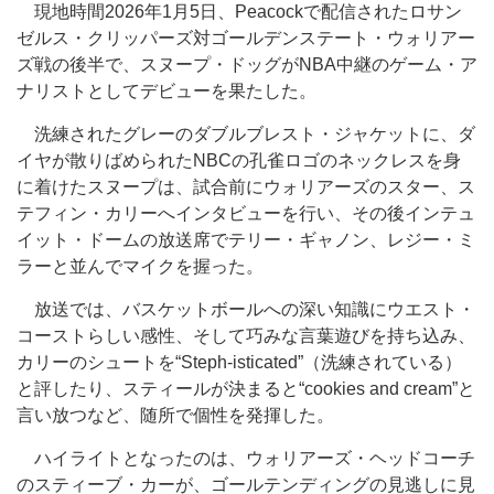
現地時間2026年1月5日、Peacockで配信されたロサン
ゼルス・クリッパーズ対ゴールデンステート・ウォリアー
ズ戦の後半で、スヌープ・ドッグがNBA中継のゲーム・ア
ナリストとしてデビューを果たした。
洗練されたグレーのダブルブレスト・ジャケットに、ダ
イヤが散りばめられたNBCの孔雀ロゴのネックレスを身
に着けたスヌープは、試合前にウォリアーズのスター、ス
テフィン・カリーへインタビューを行い、その後インテュ
イット・ドームの放送席でテリー・ギャノン、レジー・ミ
ラーと並んでマイクを握った。
放送では、バスケットボールへの深い知識にウエスト・
コーストらしい感性、そして巧みな言葉遊びを持ち込み、
カリーのシュートを“Steph-isticated”（洗練されている）
と評したり、スティールが決まると“cookies and cream”と
言い放つなど、随所で個性を発揮した。
ハイライトとなったのは、ウォリアーズ・ヘッドコーチ
のスティーブ・カーが、ゴールテンディングの見逃しに見