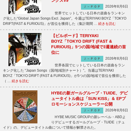
ングスV9
2026年8月6日
Ｊ－ＰＯＰ
世界でヒットしている日本の楽曲をランキン
グ化した“Global Japan Songs Excl. Japan”。今週はTERIYAKI BOYZ「TOKYO
DRIFT(FAST & FURIOUS)」が首位を獲得した（集計期間 …
続きを読む
【ビルボード】TERIYAKI
BOYZ「TOKYO DRIFT (FAST &
FURIOUS)」5つの国/地域で3週連続の首
位に
2026年8月6日
Ｊ－ＰＯＰ
世界各国でヒットしている日本の楽曲をラン
キング化した “Japan Songs（国/地域別チャート）”。当週はTERIYAKI
BOYZ「TOKYO DRIFT (FAST & FURIOUS)」が5つの国/地域で首位を獲得した
（ …
続きを読む
HYBEの新ガールグループ・TUIDE、デビ
ュータイトル曲は「SUN KISS」＆ EPプ
ロモーションスケジューラー公開
2026年8月6日
Ｊ－ＰＯＰ
HYBE MUSIC GROUPの新レーベル・ABDよ
りデビューするガールグループ・TUIDE（テュ
イド）の、デビュータイトル曲について情報が解禁された。