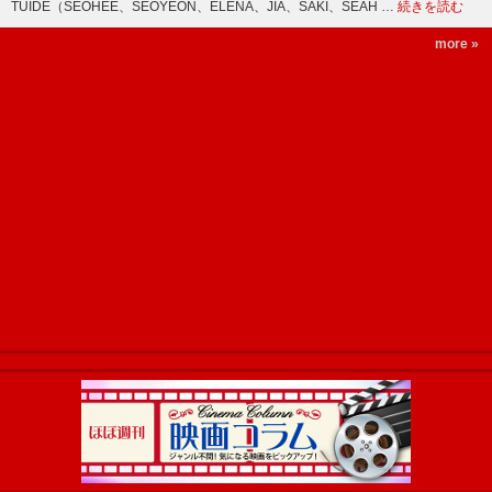
TUIDE（SEOHEE、SEOYEON、ELENA、JIA、SAKI、SEAH …
続きを読む
more »