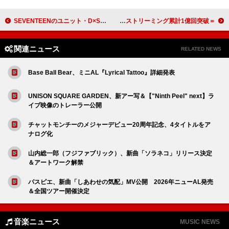
SEVENTEENのユニット・D×S、ミニアルバム『Serenade』トラックリストを公開
＝LOVE「とくべチュ、して」自身初のストリーミング累計1億回突破
関連ニュース
RELATED NEWS
Base Ball Bear、ミニAL『Lyrical Tattoo』詳細発表
UNISON SQUARE GARDEN、新アー写＆【"Ninth Peel" next】ラ
イブ映像のトレーラー公開
チャットモンチーのメジャーデビュー20周年記念、4タイトルをア
ナログ化
山内総一郎（フジファブリック）、新曲「ソラネコ」リリース決定
＆アートワーク解禁
パスピエ、新曲「しあわせの気配」MV公開 2026年ニューAL発売
＆全国ツアー開催決定
音楽ニュース
MUSIC NEWS