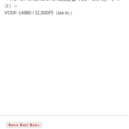
ズ）＞
VOSF-14980 / 11,000円（tax in.）
Base Ball Bear