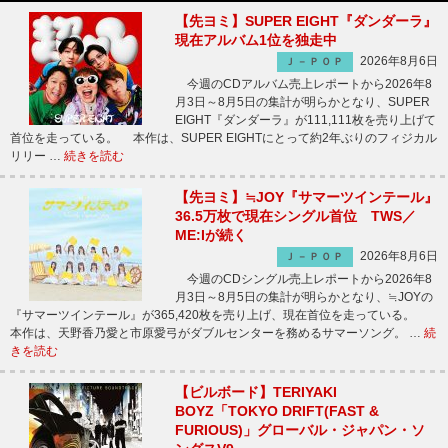
【先ヨミ】SUPER EIGHT『ダンダーラ』
現在アルバム1位を独走中
2026年8月6日
Ｊ－ＰＯＰ
今週のCDアルバム売上レポートから2026年8
月3日～8月5日の集計が明らかとなり、SUPER
EIGHT『ダンダーラ』が111,111枚を売り上げて
首位を走っている。 本作は、SUPER EIGHTにとって約2年ぶりのフィジカル
リリー …
続きを読む
【先ヨミ】≒JOY『サマーツインテール』
36.5万枚で現在シングル首位 TWS／
ME:Iが続く
2026年8月6日
Ｊ－ＰＯＰ
今週のCDシングル売上レポートから2026年8
月3日～8月5日の集計が明らかとなり、≒JOYの
『サマーツインテール』が365,420枚を売り上げ、現在首位を走っている。
本作は、天野香乃愛と市原愛弓がダブルセンターを務めるサマーソング。 …
続
きを読む
【ビルボード】TERIYAKI
BOYZ「TOKYO DRIFT(FAST &
FURIOUS)」グローバル・ジャパン・ソ