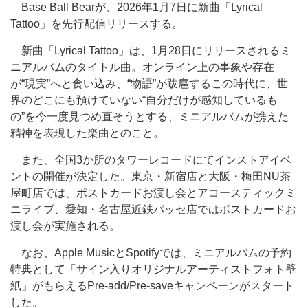
Base Ball Bearが、2026年1月7日に新曲「Lyrical
Tattoo」を先行配信リリースする。
新曲「Lyrical Tattoo」は、1月28日にリリースされるミ
ニアルバムのタイトル曲。オンライン上の事象や存在
が“現実”へと食い込み、“物語”が跋扈するこの時代に、世
界のどこにも預けていない“自分だけが感知しているも
の”を今一度見つめ直そうとする、ミニアルバムが携えた
精神を表現した楽曲とのこと。
また、全国3か所のタワーレコードにてインストアイベ
ントの開催が決定した。東京・新宿店と大阪・梅田NU茶
屋町店では、ポストカードお渡し会とアコースティックミ
ニライブ、愛知・名古屋近鉄パッセ店ではポストカードお
渡し会が実施される。
なお、Apple MusicとSpotifyでは、ミニアルバムの予約
特典として「サイン入りオリジナルアーティストフォト壁
紙」がもらえるPre-add/Pre-saveキャンペーンがスタート
した。