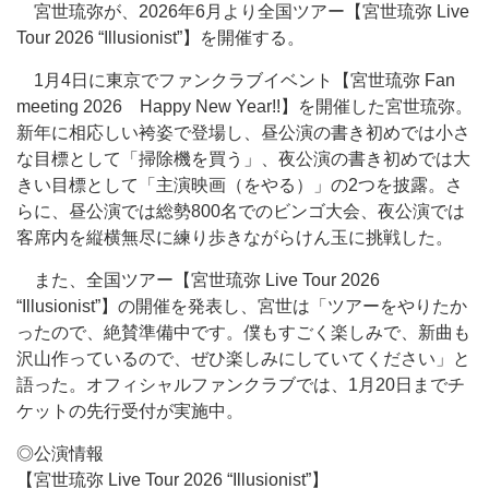
宮世琉弥が、2026年6月より全国ツアー【宮世琉弥 Live
Tour 2026 “Illusionist”】を開催する。
1月4日に東京でファンクラブイベント【宮世琉弥 Fan
meeting 2026 Happy New Year!!】を開催した宮世琉弥。
新年に相応しい袴姿で登場し、昼公演の書き初めでは小さ
な目標として「掃除機を買う」、夜公演の書き初めでは大
きい目標として「主演映画（をやる）」の2つを披露。さ
らに、昼公演では総勢800名でのビンゴ大会、夜公演では
客席内を縦横無尽に練り歩きながらけん玉に挑戦した。
また、全国ツアー【宮世琉弥 Live Tour 2026
“Illusionist”】の開催を発表し、宮世は「ツアーをやりたか
ったので、絶賛準備中です。僕もすごく楽しみで、新曲も
沢山作っているので、ぜひ楽しみにしていてください」と
語った。オフィシャルファンクラブでは、1月20日までチ
ケットの先行受付が実施中。
◎公演情報
【宮世琉弥 Live Tour 2026 “Illusionist”】