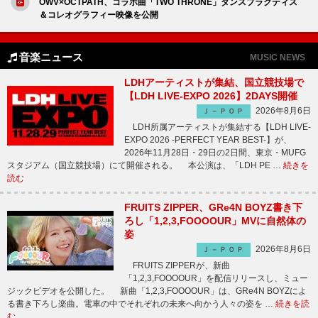
OWV×OCTPATH、コラボ曲「TWO THRONE」ダンスプラクティス
＆コレオグラフィー映像を公開
音楽ニュース
MUSIC NEWS
LDHアーティストが集結、国立競技場で
【LDH LIVE-EXPO 2026】2DAYS開催
2026年8月6日
Ｊ－ＰＯＰ
LDH所属アーティストが集結する【LDH LIVE-
EXPO 2026 -PERFECT YEAR BEST-】が、
2026年11月28日・29日の2日間、東京・MUFG
スタジアム（国立競技場）にて開催される。 本公演は、「LDH PE …
続きを
読む
FRUITS ZIPPER、GRe4N BOYZ書き下
ろし「1,2,3,FOOOOUR」MVに自然体の
姿
2026年8月6日
Ｊ－ＰＯＰ
FRUITS ZIPPERが、新曲
「1,2,3,FOOOOUR」を配信リリースし、ミュー
ジックビデオを公開した。 新曲「1,2,3,FOOOOUR」は、GRe4N BOYZによ
る書き下ろし楽曲。電車の中でそれぞれの未来へ向かう人々の姿を …
続きを読
む