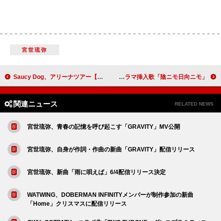
宮世琉弥
Saucy Dog、アリーナツアー【NEW GAME ＋】開催
Travis Japan、ニューシングルはドラマ挿入歌「陰ニモ日向ニモ」
関連ニュース
RELATED NEWS
宮世琉弥、青春の記憶を呼び起こす「GRAVITY」MV公開
宮世琉弥、自身が作詞・作曲の新曲「GRAVITY」配信リリース
宮世琉弥、新曲「雨に唄えば」6/4配信リリース決定
WATWING、DOBERMAN INFINITYメンバーが制作参加の新曲
「Home」クリスマスに配信リリース