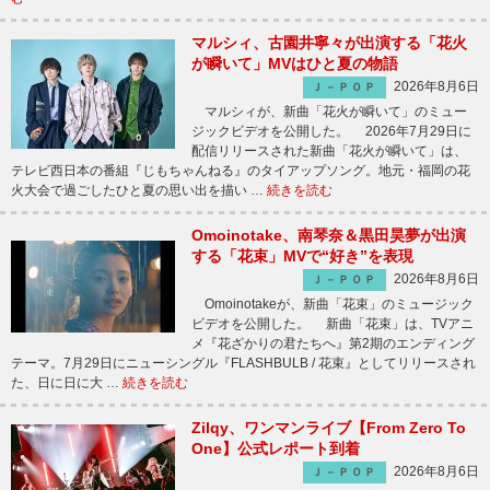
マルシィ、古園井寧々が出演する「花火
が瞬いて」MVはひと夏の物語
2026年8月6日
Ｊ－ＰＯＰ
マルシィが、新曲「花火が瞬いて」のミュー
ジックビデオを公開した。 2026年7月29日に
配信リリースされた新曲「花火が瞬いて」は、
テレビ西日本の番組『じもちゃんねる』のタイアップソング。地元・福岡の花
火大会で過ごしたひと夏の思い出を描い …
続きを読む
Omoinotake、南琴奈＆黒田昊夢が出演
する「花束」MVで“好き”を表現
2026年8月6日
Ｊ－ＰＯＰ
Omoinotakeが、新曲「花束」のミュージック
ビデオを公開した。 新曲「花束」は、TVアニ
メ『花ざかりの君たちへ』第2期のエンディング
テーマ。7月29日にニューシングル『FLASHBULB / 花束』としてリリースされ
た、日に日に大 …
続きを読む
Zilqy、ワンマンライブ【From Zero To
One】公式レポート到着
2026年8月6日
Ｊ－ＰＯＰ