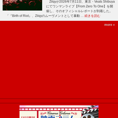
Zilqyが2026年7月11日、東京・Veats Shibuya
にてワンマンライブ【From Zero To One】を開
催し、そのオフィシャルレポートが到着した。
「『Birth of Riot』、Zilqyのムーヴメントとして暴動 …
続きを読む
more »