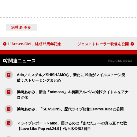
浜崎あゆみ
L'Arc-en-Ciel、結成35周年記念アリーナツアーへ
菅田将暉、EP『SENSATION CIRCLE』全曲ダイジェストトレーラー映像を公開
関連ニュース
RELATED NEWS
Ado／ミスチル／SHISHAMOら、新たに19曲がマイルストーン突
破：ストリーミングまとめ
浜崎あゆみ、新曲「mimosa」＆初期アルバムの計7タイトルをアナ
ログ化
浜崎あゆみ、「SEASONS」歴代ライブ映像13本YouTubeに公開
＜ライブレポート＞aiko、届けるのは「あなた」への真っ直ぐな歌
【Love Like Pop vol.24.9】代々木公演2日目