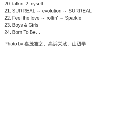
20. talkin’ 2 myself
21. SURREAL ～ evolution ～ SURREAL
22. Feel the love ～ rollin’ ～ Sparkle
23. Boys & Girls
24. Born To Be…
Photo by 嘉茂雅之、高浜栄蔵、山辺学