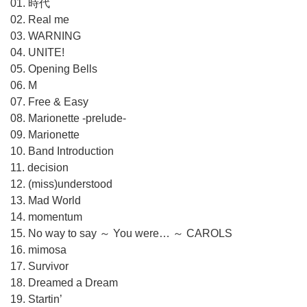
01. 時代
02. Real me
03. WARNING
04. UNITE!
05. Opening Bells
06. M
07. Free & Easy
08. Marionette -prelude-
09. Marionette
10. Band Introduction
11. decision
12. (miss)understood
13. Mad World
14. momentum
15. No way to say ～ You were… ～ CAROLS
16. mimosa
17. Survivor
18. Dreamed a Dream
19. Startin’