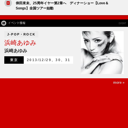
倖田來未、25周年イヤー第2章へ ディナーショー【Love＆
Songs】全国ツアー始動
J-POP・ROCK
浜崎あゆみ
浜崎あゆみ
東京
2013/12/29、30、31
more »