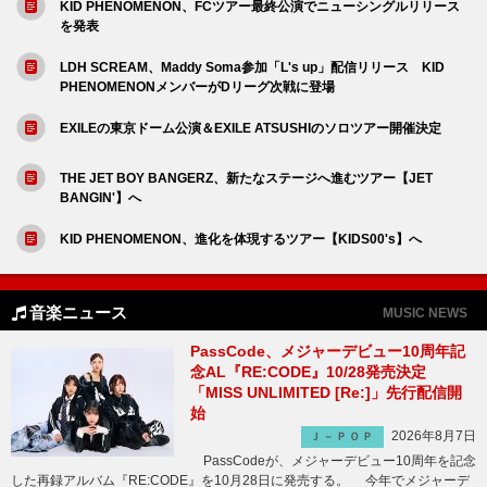
KID PHENOMENON、FCツアー最終公演でニューシングルリリース
を発表
LDH SCREAM、Maddy Soma参加「L's up」配信リリース KID
PHENOMENONメンバーがDリーグ次戦に登場
EXILEの東京ドーム公演＆EXILE ATSUSHIのソロツアー開催決定
THE JET BOY BANGERZ、新たなステージへ進むツアー【JET
BANGIN'】へ
KID PHENOMENON、進化を体現するツアー【KIDS00's】へ
音楽ニュース
MUSIC NEWS
PassCode、メジャーデビュー10周年記
念AL『RE:CODE』10/28発売決定
「MISS UNLIMITED [Re:]」先行配信開
始
2026年8月7日
Ｊ－ＰＯＰ
PassCodeが、メジャーデビュー10周年を記念
した再録アルバム『RE:CODE』を10月28日に発売する。 今年でメジャーデ