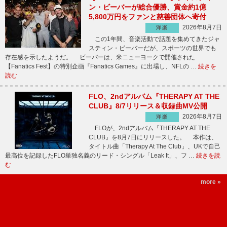
ン・ビーバーが総合優勝、賞金約1億
5,800万円をファンと慈善団体へ寄付
2026年8月7日
洋楽
この1年間、音楽活動で話題を集めてきたジャ
スティン・ビーバーだが、スポーツの世界でも
存在感を示したようだ。 ビーバーは、米ニューヨークで開催された
【Fanatics Fest】の特別企画『Fanatics Games』に出場し、NFLの …
続きを
読む
FLO、2ndアルバム『THERAPY AT THE
CLUB』8/7リリース＆収録曲MV公開
2026年8月7日
洋楽
FLOが、2ndアルバム『THERAPY AT THE
CLUB』を8月7日にリリースした。 本作は、
タイトル曲「Therapy At The Club」、UKで自己
最高位を記録したFLO単独名義のリード・シングル「Leak It」、フ …
続きを読
む
more »