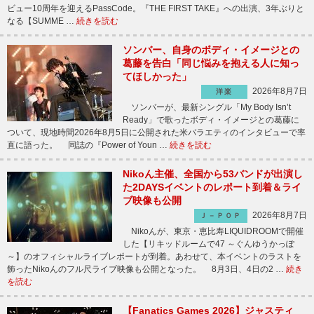
ビュー10周年を迎えるPassCode。『THE FIRST TAKE』への出演、3年ぶりと
なる【SUMME …
続きを読む
ソンバー、自身のボディ・イメージとの
葛藤を告白「同じ悩みを抱える人に知っ
てほしかった」
2026年8月7日
洋楽
ソンバーが、最新シングル「My Body Isn’t
Ready」で歌ったボディ・イメージとの葛藤に
ついて、現地時間2026年8月5日に公開された米バラエティのインタビューで率
直に語った。 同誌の『Power of Youn …
続きを読む
Nikoん主催、全国から53バンドが出演し
た2DAYSイベントのレポート到着＆ライ
ブ映像も公開
2026年8月7日
Ｊ－ＰＯＰ
Nikoんが、東京・恵比寿LIQUIDROOMで開催
した【リキッドルームで47 ～ぐんゆうかっぽ
～】のオフィシャルライブレポートが到着。あわせて、本イベントのラストを
飾ったNikoんのフル尺ライブ映像も公開となった。 8月3日、4日の2 …
続き
を読む
【Fanatics Games 2026】ジャスティ