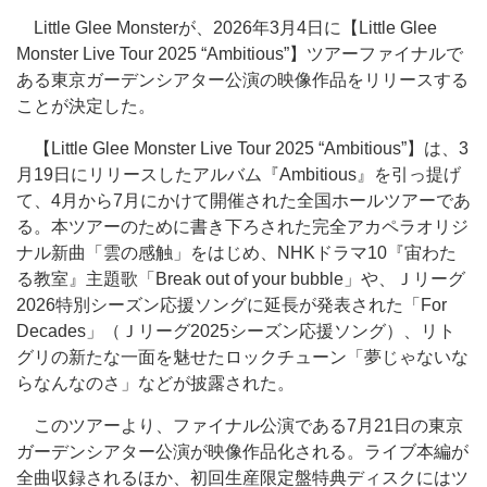
Little Glee Monsterが、2026年3月4日に【Little Glee
Monster Live Tour 2025 “Ambitious”】ツアーファイナルで
ある東京ガーデンシアター公演の映像作品をリリースする
ことが決定した。
【Little Glee Monster Live Tour 2025 “Ambitious”】は、3
月19日にリリースしたアルバム『Ambitious』を引っ提げ
て、4月から7月にかけて開催された全国ホールツアーであ
る。本ツアーのために書き下ろされた完全アカペラオリジ
ナル新曲「雲の感触」をはじめ、NHKドラマ10『宙わた
る教室』主題歌「Break out of your bubble」や、Ｊリーグ
2026特別シーズン応援ソングに延長が発表された「For
Decades」（Ｊリーグ2025シーズン応援ソング）、リト
グリの新たな一面を魅せたロックチューン「夢じゃないな
らなんなのさ」などが披露された。
このツアーより、ファイナル公演である7月21日の東京
ガーデンシアター公演が映像作品化される。ライブ本編が
全曲収録されるほか、初回生産限定盤特典ディスクにはツ