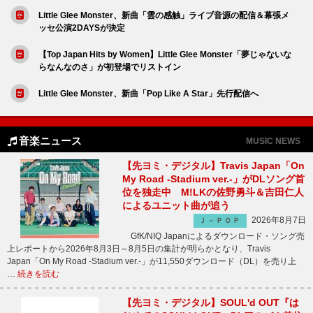
Little Glee Monster、新曲「雲の感触」ライブ音源の配信＆幕張メ
ッセ公演2DAYSが決定
【Top Japan Hits by Women】Little Glee Monster「夢じゃないな
らなんなのさ」が初登場でリストイン
Little Glee Monster、新曲「Pop Like A Star」先行配信へ
音楽ニュース
MUSIC NEWS
【先ヨミ・デジタル】Travis Japan「On
My Road -Stadium ver.-」がDLソング首
位を独走中 M!LKの佐野勇斗＆吉田仁人
によるユニット曲が追う
2026年8月7日
Ｊ－ＰＯＰ
GfK/NIQ Japanによるダウンロード・ソング売
上レポートから2026年8月3日～8月5日の集計が明らかとなり、Travis
Japan「On My Road -Stadium ver.-」が11,550ダウンロード（DL）を売り上
…
続きを読む
【先ヨミ・デジタル】SOUL'd OUT『は