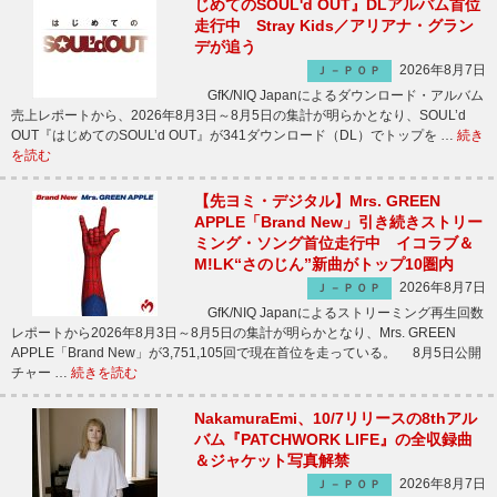
じめてのSOUL'd OUT』DLアルバム首位
走行中 Stray Kids／アリアナ・グラン
デが追う
2026年8月7日
Ｊ－ＰＯＰ
GfK/NIQ Japanによるダウンロード・アルバム
売上レポートから、2026年8月3日～8月5日の集計が明らかとなり、SOUL’d
OUT『はじめてのSOUL’d OUT』が341ダウンロード（DL）でトップを …
続き
を読む
【先ヨミ・デジタル】Mrs. GREEN
APPLE「Brand New」引き続きストリー
ミング・ソング首位走行中 イコラブ＆
M!LK“さのじん”新曲がトップ10圏内
2026年8月7日
Ｊ－ＰＯＰ
GfK/NIQ Japanによるストリーミング再生回数
レポートから2026年8月3日～8月5日の集計が明らかとなり、Mrs. GREEN
APPLE「Brand New」が3,751,105回で現在首位を走っている。 8月5日公開
チャー …
続きを読む
NakamuraEmi、10/7リリースの8thアル
バム『PATCHWORK LIFE』の全収録曲
＆ジャケット写真解禁
2026年8月7日
Ｊ－ＰＯＰ