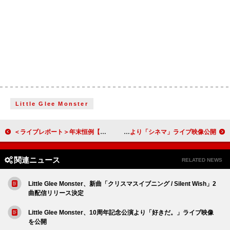
Little Glee Monster
＜ライブレポート＞年末恒例【RADIO CRAZY】が開幕 バンプ／サカナクション／Vaundy／エルレら100組超のアーティストが集結する年末のビッグパーティー
aiko、ライブツアー【Love Like Rock vol.10】より「シネマ」ライブ映像公開
関連ニュース
RELATED NEWS
Little Glee Monster、新曲「クリスマスイブニング / Silent Wish」2
曲配信リリース決定
Little Glee Monster、10周年記念公演より「好きだ。」ライブ映像
を公開