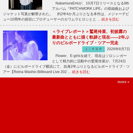
NakamuraEmiが、10月7日リリースとなる8th
アルバム『PATCHWORK LIFE』の収録曲および
ジャケット写真が解禁された。 約2年4か月ぶりとなる本作は、メジャーデビ
ュー10周年の節目にプロデューサーのカワムラヒロシとと …
続きを読む
＜ライブレポート＞鷲尾伶菜、初披露の
最新曲とともに描く軌跡と現在――2年ぶ
りのビルボードライブ・ツアー完走
2026年8月7日
Ｊ－ＰＯＰ
Flower、E-girlsを経て、現在はソロシンガー
として精力的に活動中の鷲尾伶菜が、7月24日
（金）にビルボードライブ横浜にて、自身2年ぶりとなるビルボードライブ・ツ
アー【Reina Washio Billboard Live 202 …
続きを読む
more »