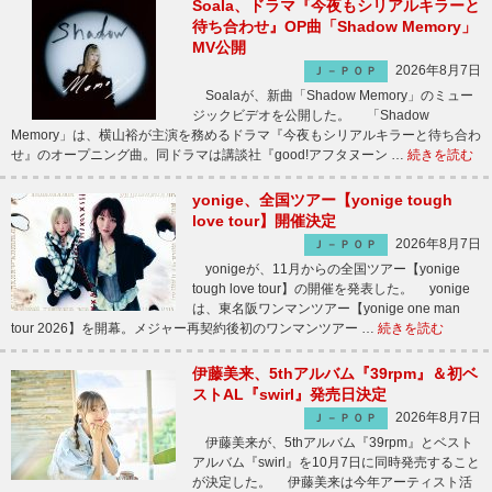
Soala、ドラマ『今夜もシリアルキラーと
待ち合わせ』OP曲「Shadow Memory」
MV公開
2026年8月7日
Ｊ－ＰＯＰ
Soalaが、新曲「Shadow Memory」のミュー
ジックビデオを公開した。 「Shadow
Memory」は、横山裕が主演を務めるドラマ『今夜もシリアルキラーと待ち合わ
せ』のオープニング曲。同ドラマは講談社『good!アフタヌーン …
続きを読む
yonige、全国ツアー【yonige tough
love tour】開催決定
2026年8月7日
Ｊ－ＰＯＰ
yonigeが、11月からの全国ツアー【yonige
tough love tour】の開催を発表した。 yonige
は、東名阪ワンマンツアー【yonige one man
tour 2026】を開幕。メジャー再契約後初のワンマンツアー …
続きを読む
伊藤美来、5thアルバム『39rpm』＆初ベ
ストAL『swirl』発売日決定
2026年8月7日
Ｊ－ＰＯＰ
伊藤美来が、5thアルバム『39rpm』とベスト
アルバム『swirl』を10月7日に同時発売すること
が決定した。 伊藤美来は今年アーティスト活