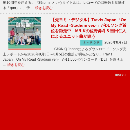
動10周年を迎える。『39rpm』というタイトルは、レコードの回転数を意味す
る「rpm」に、伊 …
続きを読む
【先ヨミ・デジタル】Travis Japan「On
My Road -Stadium ver.-」がDLソング首
位を独走中 M!LKの佐野勇斗＆吉田仁人
によるユニット曲が追う
2026年8月7日
Ｊ－ＰＯＰ
GfK/NIQ Japanによるダウンロード・ソング売
上レポートから2026年8月3日～8月5日の集計が明らかとなり、Travis
Japan「On My Road -Stadium ver.-」が11,550ダウンロード（DL）を売り上
…
続きを読む
more »