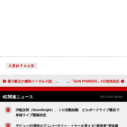
大貫妙子＆山弦
新川帆立の痛快リーガル小説、『離婚弁護士 松岡紬』文庫版が発売
TOOBOE、TVアニメ『勇者のクズ』第1クールOPテーマ「GUN POWDER」CD発売決定
関連ニュース
RELATED NEWS
沖聡次郎（Novelbright）、ソロ活動始動 ビルボードライブ横浜で
単独ライブ開催決定
デビュー25周年のアニバーサリー・イヤーを迎える“表現者”堂珍嘉