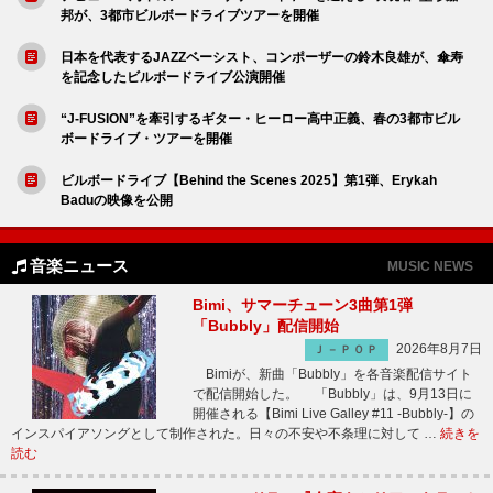
邦が、3都市ビルボードライブツアーを開催
日本を代表するJAZZベーシスト、コンポーザーの鈴木良雄が、傘寿
を記念したビルボードライブ公演開催
“J-FUSION”を牽引するギター・ヒーロー高中正義、春の3都市ビル
ボードライブ・ツアーを開催
ビルボードライブ【Behind the Scenes 2025】第1弾、Erykah
Baduの映像を公開
音楽ニュース
MUSIC NEWS
Bimi、サマーチューン3曲第1弾
「Bubbly」配信開始
2026年8月7日
Ｊ－ＰＯＰ
Bimiが、新曲「Bubbly」を各音楽配信サイト
で配信開始した。 「Bubbly」は、9月13日に
開催される【Bimi Live Galley #11 -Bubbly-】の
インスパイアソングとして制作された。日々の不安や不条理に対して …
続きを
読む