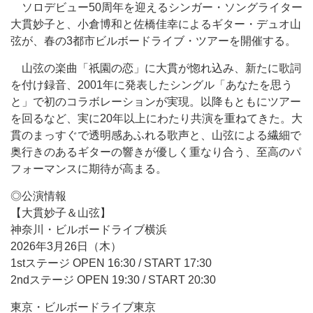
ソロデビュー50周年を迎えるシンガー・ソングライター
大貫妙子と、小倉博和と佐橋佳幸によるギター・デュオ山
弦が、春の3都市ビルボードライブ・ツアーを開催する。
山弦の楽曲「祇園の恋」に大貫が惚れ込み、新たに歌詞
を付け録音、2001年に発表したシングル「あなたを思う
と」で初のコラボレーションが実現。以降もともにツアー
を回るなど、実に20年以上にわたり共演を重ねてきた。大
貫のまっすぐで透明感あふれる歌声と、山弦による繊細で
奥行きのあるギターの響きが優しく重なり合う、至高のパ
フォーマンスに期待が高まる。
◎公演情報
【大貫妙子＆山弦】
神奈川・ビルボードライブ横浜
2026年3月26日（木）
1stステージ OPEN 16:30 / START 17:30
2ndステージ OPEN 19:30 / START 20:30
東京・ビルボードライブ東京