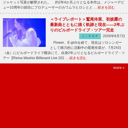
ジャケット写真が解禁された。 約2年4か月ぶりとなる本作は、メジャーデビ
ュー10周年の節目にプロデューサーのカワムラヒロシとと …
続きを読む
＜ライブレポート＞鷲尾伶菜、初披露の
最新曲とともに描く軌跡と現在――2年ぶ
りのビルボードライブ・ツアー完走
2026年8月7日
Ｊ－ＰＯＰ
Flower、E-girlsを経て、現在はソロシンガー
として精力的に活動中の鷲尾伶菜が、7月24日
（金）にビルボードライブ横浜にて、自身2年ぶりとなるビルボードライブ・ツ
アー【Reina Washio Billboard Live 202 …
続きを読む
more »