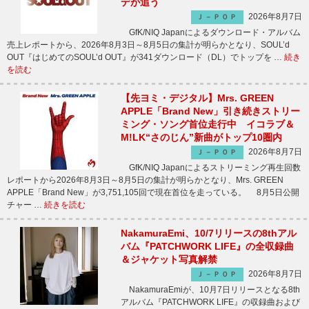
デが追う
2026年8月7日
Ｊ－ＰＯＰ
GfK/NIQ Japanによるダウンロード・アルバム
売上レポートから、2026年8月3日～8月5日の集計が明らかとなり、SOUL’d
OUT『はじめてのSOUL’d OUT』が341ダウンロード（DL）でトップを …
続き
を読む
【先ヨミ・デジタル】Mrs. GREEN
APPLE「Brand New」引き続きストリー
ミング・ソング首位走行中 イコラブ＆
M!LK“さのじん”新曲がトップ10圏内
2026年8月7日
Ｊ－ＰＯＰ
GfK/NIQ Japanによるストリーミング再生回数
レポートから2026年8月3日～8月5日の集計が明らかとなり、Mrs. GREEN
APPLE「Brand New」が3,751,105回で現在首位を走っている。 8月5日公開
チャー …
続きを読む
NakamuraEmi、10/7リリースの8thアル
バム『PATCHWORK LIFE』の全収録曲
＆ジャケット写真解禁
2026年8月7日
Ｊ－ＰＯＰ
NakamuraEmiが、10月7日リリースとなる8th
アルバム『PATCHWORK LIFE』の収録曲および