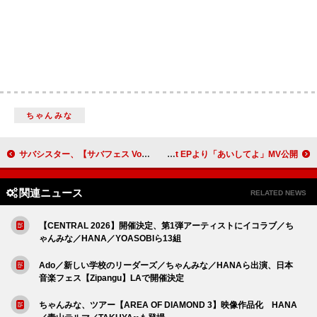
ちゃんみな
サバシスター、【サバフェス Vol.4】2026年3月に開催決定
REIRIE、メジャー1st EPより「あいしてよ」MV公開
関連ニュース
RELATED NEWS
【CENTRAL 2026】開催決定、第1弾アーティストにイコラブ／ち
ゃんみな／HANA／YOASOBIら13組
Ado／新しい学校のリーダーズ／ちゃんみな／HANAら出演、日本
音楽フェス【Zipangu】LAで開催決定
ちゃんみな、ツアー【AREA OF DIAMOND 3】映像作品化 HANA