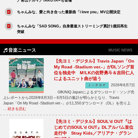
／青山テルマ／TAKUYA∞も登場
ちゃんみな、愛と向き合った最新曲「i love you」MV公開決定
ちゃんみな「SAD SONG」自身最速ストリーミング累計1億回再生
突破
音楽ニュース
MUSIC NEWS
【先ヨミ・デジタル】Travis Japan「On
My Road -Stadium ver.-」がDLソング首
位を独走中 M!LKの佐野勇斗＆吉田仁人
によるユニット曲が追う
2026年8月7日
Ｊ－ＰＯＰ
GfK/NIQ Japanによるダウンロード・ソング売
上レポートから2026年8月3日～8月5日の集計が明らかとなり、Travis
Japan「On My Road -Stadium ver.-」が11,550ダウンロード（DL）を売り上
…
続きを読む
【先ヨミ・デジタル】SOUL'd OUT『は
じめてのSOUL'd OUT』DLアルバム首位
走行中 Stray Kids／アリアナ・グラン