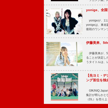
ープニング曲。同
yonige、全国
yonigeが、11
yonigeは、東名
後初のワンマン
伊藤美来、5t
伊藤美来が、5t
ることが決定した
うタイトルは、レ
【先ヨミ・デジタル
ング首位を独
GfK/NIQ J
集計が明らかとなり、T
（DL）を売り上