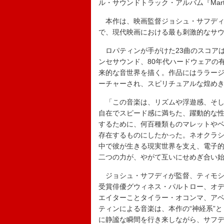
ル・サウンドトラック・アルバム『Marty Sup
本作は、映画監督ジョシュ・サフディ
で、現代映画における最も刺激的なサ
ロパティンが手がけた23曲のスコア
ンセサウンド、80年代ハードウェアの
来的な音世界を描く。作品にはララージ
ーチャーされ、スピリチュアルな煌め
「この音楽は、リズムや浮遊感、そして
自在でスピード感に満ちた、躍動的な
するために、何百種類ものマレットや
存在するものにしたかった。ネオクラ
中で彼が生きる現実世界を支え、電子
二つの力が、やがて互いにせめぎ合い
ジョシュ・サフディが監督、ティモシ
受賞俳優グウィネス・パルトロー、オ
エイターことタイラー・オコンマ、ア
ティンによる音楽は、本作の“神経系”
に静謐な瞬間を行き来しながら、サフ