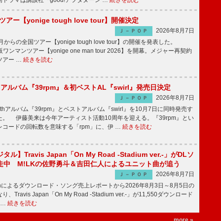
ドラマは講談社『good!アフタヌーン …
続きを読む
ツアー【yonige tough love tour】開催決定
2026年8月7日
Ｊ－ＰＯＰ
月からの全国ツアー【yonige tough love tour】の開催を発表した。
阪ワンマンツアー【yonige one man tour 2026】を開幕。メジャー再契約
ツアー …
続きを読む
hアルバム『39rpm』＆初ベストAL『swirl』発売日決定
2026年8月7日
Ｊ－ＰＯＰ
hアルバム『39rpm』とベストアルバム『swirl』を10月7日に同時発売す
。 伊藤美来は今年アーティスト活動10周年を迎える。『39rpm』とい
コードの回転数を意味する「rpm」に、伊 …
続きを読む
】Travis Japan「On My Road -Stadium ver.-」がDLソ
走中 M!LKの佐野勇斗＆吉田仁人によるユニット曲が追う
2026年8月7日
Ｊ－ＰＯＰ
apanによるダウンロード・ソング売上レポートから2026年8月3日～8月5日の
ravis Japan「On My Road -Stadium ver.-」が11,550ダウンロード
 …
続きを読む
more »