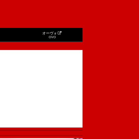
オーヴォ
OVO