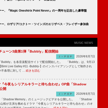
agic Oneohtrix Point Never』の一周年を記念した豪華盤
ァー、ロザリア/コクトー・ツインズのエリザベス・フレイザー参加曲
MUSIC NEWS
ーチューン3曲第1弾「Bubbly」配信開始
2026年8月7日
Ｊ－ＰＯＰ
Bubbly」を各音楽配信サイトで配信開始した。 「Bubbly」は、9月13
mi Live Galley #11 -Bubbly-】のインスパイアソングとして制作され
や不条理に対して …
続きを読む
ラマ『今夜もシリアルキラーと待ち合わせ』OP曲「Shadow
V公開
2026年8月7日
Ｊ－ＰＯＰ
「Shadow Memory」のミュージックビデオを公開した。 「Shadow
、横山裕が主演を務めるドラマ『今夜もシリアルキラーと待ち合わせ』のオ