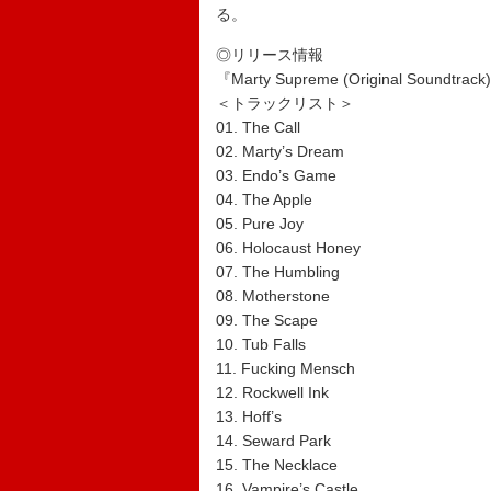
る。
◎リリース情報
『Marty Supreme (Original Soundtrack
＜トラックリスト＞
01. The Call
02. Marty’s Dream
03. Endo’s Game
04. The Apple
05. Pure Joy
06. Holocaust Honey
07. The Humbling
08. Motherstone
09. The Scape
10. Tub Falls
11. Fucking Mensch
12. Rockwell Ink
13. Hoff’s
14. Seward Park
15. The Necklace
16. Vampire’s Castle