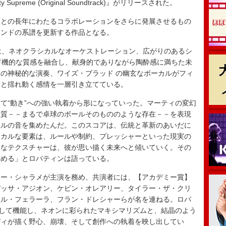
reme (Original Soundtrack)』がリリースされた。
との長年にわたるコラボレーションをさらに発展させるもの
ウンドの系譜を更新する作品となる。
は、ネオクラシカルなオーケストレーション、広がりのあるシ
有機的な質感を融合し、献身的でありながら陶酔感に満ちた未
の神秘的な演奏、ワイズ・ブラッド の幽玄なボーカルがフィ
きと揺れ動く感情を一層引き立てている。
“動き”への強い執着から形になっていった。マーティの変幻
性質－－まるで卓球のボールそのもののような存在－－を表現
ベルの音を集めたんだ。このスコアは、伝統と革新のあいだに
シカルな要素は、ルールや制約、プレッシャーといった現実の
的なテクスチャーは、彼が思い描く未来へと傾いていく。その
始める」とロパティンは語っている。
ー・シャラメが主演を務め、共演者には、【アカデミー賞】
デッサ・アジオン、ケビン・オレアリー、タイラー・ザ・クリ
ベル・フェラーラ、フラン・ドレシャーらが名を連ねる。ロパ
として機能し、ネオンに彩られたマキシマリズムと、結晶のよう
ディが描く野心、崩壊、そして創作への執着を映し出してい