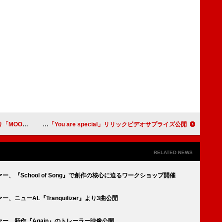
ライブ映像公開
HOKUTO（THE RAMPAGE吉野北人）、未発表曲「You are special」リリックビデオサプライズ公開
RELATED NEWS
『School of Song』で創作の核心に迫るワークショップ開催
ューAL『Tranquilizer』より3曲公開
ー、新作『Again』のトレーラー映像公開