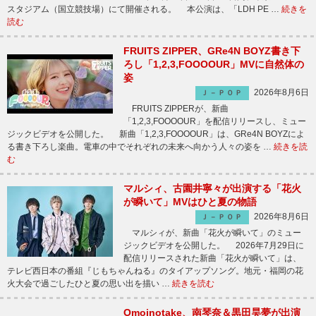
スタジアム（国立競技場）にて開催される。 本公演は、「LDH PE …
続きを
読む
FRUITS ZIPPER、GRe4N BOYZ書き下
ろし「1,2,3,FOOOOUR」MVに自然体の
姿
2026年8月6日
Ｊ－ＰＯＰ
FRUITS ZIPPERが、新曲
「1,2,3,FOOOOUR」を配信リリースし、ミュー
ジックビデオを公開した。 新曲「1,2,3,FOOOOUR」は、GRe4N BOYZによ
る書き下ろし楽曲。電車の中でそれぞれの未来へ向かう人々の姿を …
続きを読
む
マルシィ、古園井寧々が出演する「花火
が瞬いて」MVはひと夏の物語
2026年8月6日
Ｊ－ＰＯＰ
マルシィが、新曲「花火が瞬いて」のミュー
ジックビデオを公開した。 2026年7月29日に
配信リリースされた新曲「花火が瞬いて」は、
テレビ西日本の番組『じもちゃんねる』のタイアップソング。地元・福岡の花
火大会で過ごしたひと夏の思い出を描い …
続きを読む
Omoinotake、南琴奈＆黒田昊夢が出演