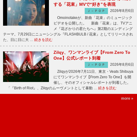
する「花束」MVで“好き”を表現
2026年8月6日
Ｊ－ＰＯＰ
Omoinotakeが、新曲「花束」のミュージック
ビデオを公開した。 新曲「花束」は、TVアニ
メ『花ざかりの君たちへ』第2期のエンディング
テーマ。7月29日にニューシングル『FLASHBULB / 花束』としてリリースされ
た、日に日に大 …
続きを読む
Zilqy、ワンマンライブ【From Zero To
One】公式レポート到着
2026年8月6日
Ｊ－ＰＯＰ
Zilqyが2026年7月11日、東京・Veats Shibuya
にてワンマンライブ【From Zero To One】を開
催し、そのオフィシャルレポートが到着した。
「『Birth of Riot』、Zilqyのムーヴメントとして暴動 …
続きを読む
more »