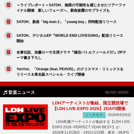
＜ライブレポート＞SATOH、無限の可能性を感じさせたツアーファ
イナル開催 新しいフェーズへ、新曲披露のサプライズも
SATOH、新曲「big man 2」「young boy」同時配信リリース
SATOH、デジタルEP『WORLD END LOVESONG』配信リリース
開始
名誉伝説、加藤ローサ主演ドラマ『婚活バトルフィールド37』OPテ
ーマ書き下ろし
YonYon、「Orange (feat. PEAVIS)」のクリスマス・リミックスを
リリース＆東名阪スペシャル・ライブ開催
音楽ニュース
MUSIC NEWS
LDHアーティストが集結、国立競技場で
【LDH LIVE-EXPO 2026】2DAYS開催
2026年8月6日
Ｊ－ＰＯＰ
LDH所属アーティストが集結する【LDH LIVE-
EXPO 2026 -PERFECT YEAR BEST-】が、
2026年11月28日・29日の2日間、東京・MUFG