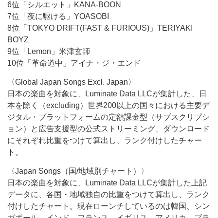
6位「シルエット」KANA-BOON
7位「夜に駆ける」YOASOBI
8位「TOKYO DRIFT(FAST & FURIOUS)」TERIYAKI
BOYZ
9位「Lemon」米津玄師
10位「革命道中」アイナ・ジ・エンド
〈Global Japan Songs Excl. Japan〉
日本の楽曲を対象に、Luminate Data LLCが集計した、日
本を除く（excluding）世界200以上の国々における主要デ
ジタル・プラットフォームの定額課金型（サブスクリプシ
ョン）と広告支援型の公式ストリーミング、ダウンロード
にそれぞれ比重をつけて算出し、ランク付けしたチャー
ト。
〈Japan Songs（国/地域別チャート）〉
日本の楽曲を対象に、Luminate Data LLCが集計した上記
データに、各国・地域独自の比重をつけて算出し、ランク
付けしたチャート。現在ローンチしているのは韓国、シン
ガポール、インド、フランス、イギリス、アメリカ、ブラ