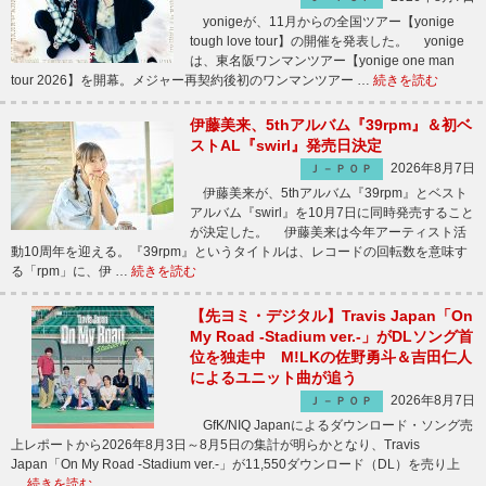
yonigeが、11月からの全国ツアー【yonige
tough love tour】の開催を発表した。 yonige
は、東名阪ワンマンツアー【yonige one man
tour 2026】を開幕。メジャー再契約後初のワンマンツアー …
続きを読む
伊藤美来、5thアルバム『39rpm』＆初ベ
ストAL『swirl』発売日決定
2026年8月7日
Ｊ－ＰＯＰ
伊藤美来が、5thアルバム『39rpm』とベスト
アルバム『swirl』を10月7日に同時発売すること
が決定した。 伊藤美来は今年アーティスト活
動10周年を迎える。『39rpm』というタイトルは、レコードの回転数を意味す
る「rpm」に、伊 …
続きを読む
【先ヨミ・デジタル】Travis Japan「On
My Road -Stadium ver.-」がDLソング首
位を独走中 M!LKの佐野勇斗＆吉田仁人
によるユニット曲が追う
2026年8月7日
Ｊ－ＰＯＰ
GfK/NIQ Japanによるダウンロード・ソング売
上レポートから2026年8月3日～8月5日の集計が明らかとなり、Travis
Japan「On My Road -Stadium ver.-」が11,550ダウンロード（DL）を売り上
…
続きを読む