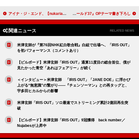
アイナ・ジ・エンド、【nukariari】ライブ映像から槇原敬之の提供曲「クリスマスカード」公開
名誉伝説、加藤ローサ主演ドラマ『婚活バトルフィールド37』OPテーマ書き下ろし
関連ニュース
RELATED NEWS
米津玄師が『第76回NHK紅白歌合戦』白組で出場へ、「IRIS OUT」
を初パフォーマンス（コメントあり）
【ビルボード】米津玄師「IRIS OUT」通算11度目の総合首位、僕が
見たかった青空「あれはフェアリー」が続く
＜インタビュー＞米津玄師 「IRIS OUT」「JANE DOE」に浮かび
上がる“無意識”の繋がり――『チェンソーマン』との再タッグと、
宇多田ヒカルからの影響
米津玄師「IRIS OUT」ソロ最速でストリーミング累計2億回再生突
破
【ビルボード】米津玄師「IRIS OUT」9冠獲得 back number／
Nujabesが上昇中