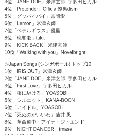
3位「JANE DOE」米津玄師, 宇多田ヒカル
4位「Pretender」Official髭男dism
5位「グッバイバイ」冨岡愛
6位「Lemon」米津玄師
7位「ベテルギウス」優里
8位「晩餐歌」tuki.
9位「KICK BACK」米津玄師
10位「Walking with you」Novelbright
◎Japan Songs (シンガポール) トップ10
1位「IRIS OUT」米津玄師
2位「JANE DOE」米津玄師, 宇多田ヒカル
3位「First Love」宇多田ヒカル
4位「夜に駆ける」YOASOBI
5位「シルエット」KANA-BOON
6位「アイドル」YOASOBI
7位「死ぬのがいいわ」藤井 風
8位「革命道中」アイナ・ジ・エンド
9位「NIGHT DANCER」imase