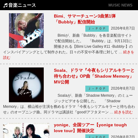
音楽ニュース
MUSIC NEWS
Bimi、サマーチューン3曲第1弾
「Bubbly」配信開始
2026年8月7日
Ｊ－ＰＯＰ
Bimiが、新曲「Bubbly」を各音楽配信サイト
で配信開始した。 「Bubbly」は、9月13日に
開催される【Bimi Live Galley #11 -Bubbly-】の
インスパイアソングとして制作された。日々の不安や不条理に対して …
続きを
読む
Soala、ドラマ『今夜もシリアルキラーと
待ち合わせ』OP曲「Shadow Memory」
MV公開
2026年8月7日
Ｊ－ＰＯＰ
Soalaが、新曲「Shadow Memory」のミュー
ジックビデオを公開した。 「Shadow
Memory」は、横山裕が主演を務めるドラマ『今夜もシリアルキラーと待ち合わ
せ』のオープニング曲。同ドラマは講談社『good!アフタヌーン …
続きを読む
yonige、全国ツアー【yonige tough
love tour】開催決定
2026年8月7日
Ｊ－ＰＯＰ