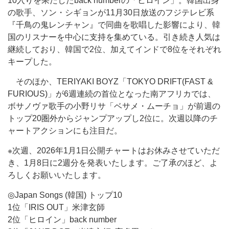
10入りを果たしたback numberの「ヒロイン」。韓国出身
の歌手、ソン・シギョンが11月30日放送のフジテレビ系
『千鳥の鬼レンチャン』で同曲を歌唱した影響により、韓
国のリスナーを中心に支持を集めている。引き続き人気は
継続しており、韓国で2位、加えてインドで8位をそれぞれ
キープした。
そのほか、TERIYAKI BOYZ「TOKYO DRIFT(FAST &
FURIOUS)」が6週連続の首位となった南アフリカでは、
ボサノヴァ歌手の小野リサ「ベサメ・ムーチョ」が前週の
トップ20圏外からジャンプアップし2位に。次週以降のチ
ャートアクションにも注目だ。
※次週、2026年1月1日公開チャートはお休みさせていただ
き、1月8日に2週分を発表いたします。ご了承のほど、よ
ろしくお願いいたします。
◎Japan Songs (韓国) トップ10
1位「IRIS OUT」米津玄師
2位「ヒロイン」back number