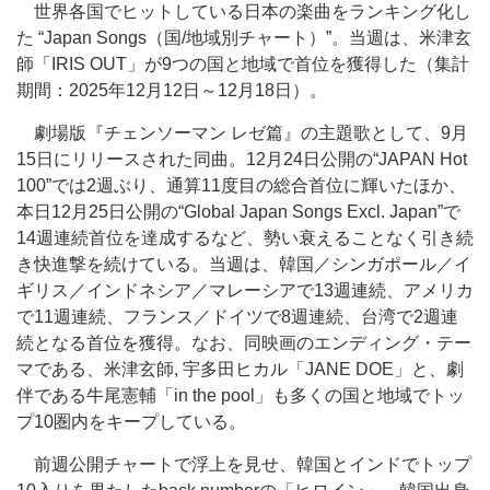
世界各国でヒットしている日本の楽曲をランキング化し
た “Japan Songs（国/地域別チャート）”。当週は、米津玄
師「IRIS OUT」が9つの国と地域で首位を獲得した（集計
期間：2025年12月12日～12月18日）。
劇場版『チェンソーマン レゼ篇』の主題歌として、9月
15日にリリースされた同曲。12月24日公開の“JAPAN Hot
100”では2週ぶり、通算11度目の総合首位に輝いたほか、
本日12月25日公開の“Global Japan Songs Excl. Japan”で
14週連続首位を達成するなど、勢い衰えることなく引き続
き快進撃を続けている。当週は、韓国／シンガポール／イ
ギリス／インドネシア／マレーシアで13週連続、アメリカ
で11週連続、フランス／ドイツで8週連続、台湾で2週連
続となる首位を獲得。なお、同映画のエンディング・テー
マである、米津玄師, 宇多田ヒカル「JANE DOE」と、劇
伴である牛尾憲輔「in the pool」も多くの国と地域でトッ
プ10圏内をキープしている。
前週公開チャートで浮上を見せ、韓国とインドでトップ