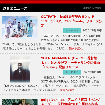
音楽ニュース
MUSIC NEWS
OCTPATH、結成5周年記念日となる
11/18に3rdアルバム『5mile』リリース決
定
2026年8月10日
Ｊ－ＰＯＰ
OCTPATHが、“OCTPATHの日”となる8月10日
に生配信されたYouTube番組『THmeと夏休み
2026』で、3枚目となるオリジナルアルバム『5mile』（読み：スマイル）を11
月18日にリリースすることを発表した。 11月1 …
続きを読む
SOTA HANAMURA（Da-iCE・花村想
太）、鈴木愛理フィーチャリングの新曲
「Dejavu」配信リリース
2026年8月10日
Ｊ－ＰＯＰ
花村想太（Da-iCE）のソロプロジェクト・
SOTA HANAMURAが、2026年8月18日に新曲
「Dejavu (feat. AIRI SUZUKI)」を配信リリースする。 鈴木愛理をフィーチャ
リングに迎えた本楽曲。ジャケット写真は …
続きを読む
go!go!vanillas、アニメ『東京リベンジ
ャーズ』三天戦争編のED主題歌を担当