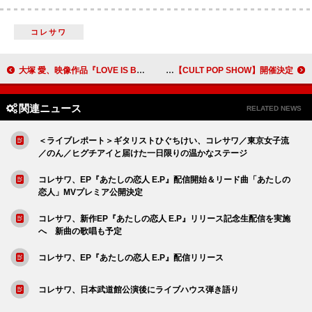
コレサワ
大塚 愛、映像作品『LOVE IS BORN ～22nd Anniversary 2025～』リリース
Wienners、ワンマンライブ【CULT POP SHOW】開催決定
関連ニュース
RELATED NEWS
＜ライブレポート＞ギタリストひぐちけい、コレサワ／東京女子流
／のん／ヒグチアイと届けた一日限りの温かなステージ
コレサワ、EP『あたしの恋人 E.P』配信開始＆リード曲「あたしの
恋人」MVプレミア公開決定
コレサワ、新作EP『あたしの恋人 E.P』リリース記念生配信を実施
へ 新曲の歌唱も予定
コレサワ、EP『あたしの恋人 E.P』配信リリース
コレサワ、日本武道館公演後にライブハウス弾き語り