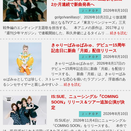
2か月連続で新曲発表へ
2026年8月10日
Ｊ－ＰＯＰ
go!go!vanillasが、2026年10月2日より放送開
始となるTVアニメ『東京リベンジャーズ』三天
戦争編のエンディング主題歌を担当する。 本アニメの原作は、2017年より
『週刊少年マガジン』で連載開始した、和久井健によるタイムリ …
続きを読む
きゃりーぱみゅぱみゅ、デビュー15周年
記念日に新曲「月姫」配信リリース
2026年8月10日
Ｊ－ＰＯＰ
きゃりーぱみゅぱみゅが、2026年8月17日の
デビュー15周年記念日に新曲「月姫」を配信リ
リースする。 新曲「月姫」は、きゃりーぱみ
ゅぱみゅとしては珍しく、ストレートな恋心を描いたラブソング。浮遊感のあ
るシンセサイザーと親しみやすいJ- …
続きを読む
IS:SUE、ニューシングル『COMING
SOON』リリース＆ツアー追加公演が決
定
2026年8月10日
Ｊ－ＰＯＰ
IS:SUEが、2026年11月4日にニューシングル
『COMING SOON』をリリースする。 本作で