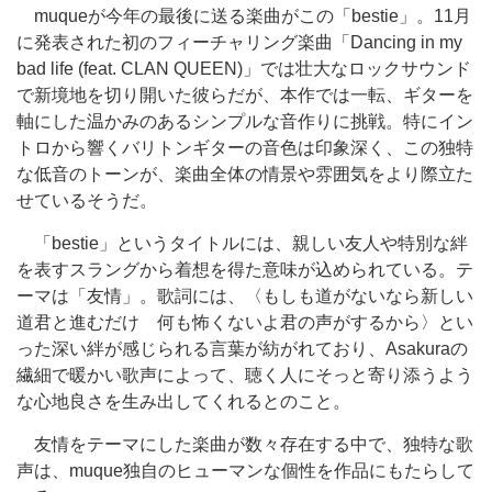
muqueが今年の最後に送る楽曲がこの「bestie」。11月
に発表された初のフィーチャリング楽曲「Dancing in my
bad life (feat. CLAN QUEEN)」では壮大なロックサウンド
で新境地を切り開いた彼らだが、本作では一転、ギターを
軸にした温かみのあるシンプルな音作りに挑戦。特にイン
トロから響くバリトンギターの音色は印象深く、この独特
な低音のトーンが、楽曲全体の情景や雰囲気をより際立た
せているそうだ。
「bestie」というタイトルには、親しい友人や特別な絆
を表すスラングから着想を得た意味が込められている。テ
ーマは「友情」。歌詞には、〈もしも道がないなら新しい
道君と進むだけ 何も怖くないよ君の声がするから〉とい
った深い絆が感じられる言葉が紡がれており、Asakuraの
繊細で暖かい歌声によって、聴く人にそっと寄り添うよう
な心地良さを生み出してくれるとのこと。
友情をテーマにした楽曲が数々存在する中で、独特な歌
声は、muque独自のヒューマンな個性を作品にもたらして