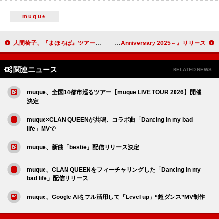
muque
人間椅子、『まほろば』ツアーファイナルの公式レポが到着
大塚 愛、映像作品『LOVE IS BORN ～22nd Anniversary 2025～』リリース
関連ニュース
RELATED NEWS
muque、全国14都市巡るツアー【muque LIVE TOUR 2026】開催
決定
muque×CLAN QUEENが共鳴、コラボ曲「Dancing in my bad
life」MVで
muque、新曲「bestie」配信リリース決定
muque、CLAN QUEENをフィーチャリングした「Dancing in my
bad life」配信リリース
muque、Google AIをフル活用して「Level up」“超ダンス”MV制作