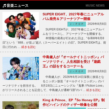
音楽ニュース
MUSIC NEWS
SUPER EIGHT、2027年春にニューアル
バム発売＆アリーナツアー開催
2026年8月8日
Ｊ－ＰＯＰ
SUPER EIGHTが、2027年春にニューアルバ
ムをリリースし、アリーナツアーを開催する。
本情報の発表が行われた日は、“令和8年8月8
日”という「888」が並ぶ“超八（スーパーエイト）の日”。SUPER EIGHTは、前
日に行われ …
続きを読む
中島健人が『オールナイトニッポン』パ
ーソナリティ、人生相談を受け『遊戯
王』の話をするコーナーも
2026年8月8日
Ｊ－ＰＯＰ
中島健人が、2026年8月14日深夜に放送とな
るニッポン放送『オールナイトニッポン』のパ
ーソナリティを担当する。 8月19日にニューシングル『鬼事 / Fiction Love』
がリリースされることを記念して、中島健人が通称“1部”のパ …
続きを読む
King & Prince、EP『So Honey EP』制
作ビハインドのティザー映像を公開