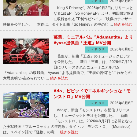
2026年8月8日
Ｊ－ＰＯＰ
King & Princeが、2026年9月2日にリリースと
なる1st EP『So Honey EP』より、初回限定盤B
に収録されるEP制作ビハインド映像のティザー
映像を公開した。 本作は、タイトル曲「So Honey」の中の印 …
続きを読む
葛葉、ミニアルバム『Adamantite』より
Ayase提供曲「王道」MV公開
2026年8月8日
Ｊ－ＰＯＰ
葛葉が、新曲「王道」のミュージックビデオ
を公開した。 新曲「王道」は、2026年7月29
日にリリースされたニューミニアルバム
『Adamantite』の収録曲。Ayaseによる提供曲で、“王者の苦悩”と“これからの
意思表明”が込められてい …
続きを読む
Ado、ビビッドでエネルギッシュな「モ
ンストロ」MV公開
2026年8月8日
Ｊ－ＰＯＰ
Adoが、新曲「モンストロ」を配信リリース
し、ミュージックビデオを公開した。 新曲
「モンストロ」は、2026年8月7日に公開となっ
た実写映画『ブルーロック』の主題歌。タイトル「モンストロ」（Monstruo）
は、スペイン語で「怪物」の意 …
続きを読む