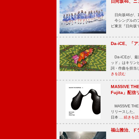
日向坂46、
日向坂46が、1
今シングルのフ
ビ東京『日向坂
Da-iCE、
Da-iCEが
ッド」はキリン
詞・作曲を担当
きを読む
MA55IVE TH
Fujita」配
MA55IVE THE 
リリースした。 本
日本 …
続きを読
福山雅治、ド