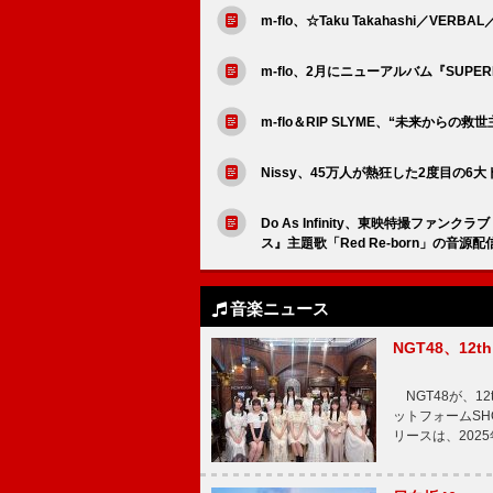
m-flo、☆Taku Takahashi／VERB
m-flo、2月にニューアルバム『SUPE
m-flo＆RIP SLYME、“未来からの救
Nissy、45万人が熱狂した2度目の
Do As Infinity、東映特撮フ
ス』主題歌「Red Re-born」の音源
音楽ニュース
NGT48、1
NGT48が、1
ットフォームSH
リースは、202