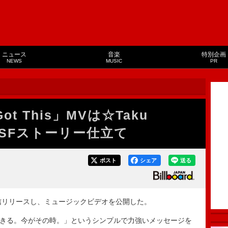
ニュース
音楽
特別企画
NEWS
MUSIC
PR
Got This」MVは☆Taku
督のSFストーリー仕立て
ポスト
シェア
送る
s」を配信リリースし、ミュージックビデオを公開した。
やればできる。今がその時。」というシンプルで力強いメッセージを