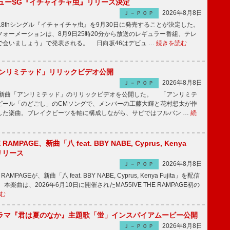
ニューSG『イチャイチャ虫』リリース決定
2026年8月8日
Ｊ－ＰＯＰ
8thシングル『イチャイチャ虫』を9月30日に発売することが決定した。
ォーメーションは、8月9日25時20分から放送のレギュラー番組、テレ
で会いましょう』で発表される。 日向坂46はデビュ …
続きを読む
「アンリミテッド」リリックビデオ公開
2026年8月8日
Ｊ－ＰＯＰ
、最新曲「アンリミテッド」のリリックビデオを公開した。 「アンリミテ
ビール「のどごし」のCMソングで、メンバーの工藤大輝と花村想太が作
した楽曲。ブレイクビーツを軸に構成しながら、サビではフルバン …
続
E RAMPAGE、新曲「八 feat. BBY NABE, Cyprus, Kenya
信リリース
2026年8月8日
Ｊ－ＰＯＰ
RAMPAGEが、新曲「八 feat. BBY NABE, Cyprus, Kenya Fujita」を配信
楽曲は、2026年6月10日に開催されたMA55IVE THE RAMPAGE初の
む
ラマ『君は夏のなか』主題歌「蛍」インスパイアムービー公開
2026年8月8日
Ｊ－ＰＯＰ