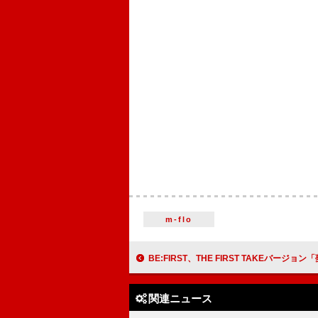
m-flo
BE:FIRST、THE FIRST TAKEバージョン「夢中」「I Want You B
関連ニュース