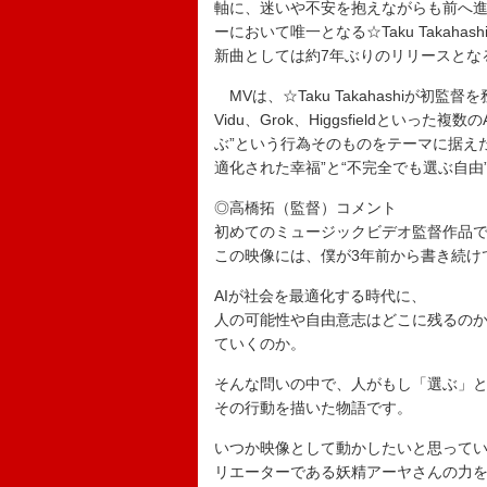
軸に、迷いや不安を抱えながらも前へ
ーにおいて唯一となる☆Taku Takaha
新曲としては約7年ぶりのリリースとな
MVは、☆Taku Takahashiが初監督
Vidu、Grok、Higgsfieldとい
ぶ”という行為そのものをテーマに据え
適化された幸福”と“不完全でも選ぶ自由
◎高橋拓（監督）コメント
初めてのミュージックビデオ監督作品
この映像には、僕が3年前から書き続け
AIが社会を最適化する時代に、
人の可能性や自由意志はどこに残るの
ていくのか。
そんな問いの中で、人がもし「選ぶ」
その行動を描いた物語です。
いつか映像として動かしたいと思ってい
リエーターである妖精アーヤさんの力を