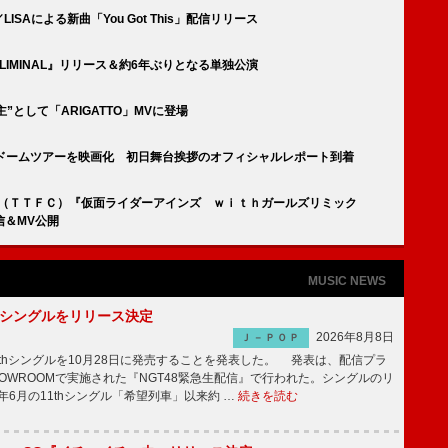
AL／LISAによる新曲「You Got This」配信リリース
RLIMINAL』リリース＆約6年ぶりとなる単独公演
世主”として「ARIGATTO」MVに登場
6大ドームツアーを映画化 初日舞台挨拶のオフィシャルレポート到着
ァンクラブ（ＴＴＦＣ）『仮面ライダーアインズ ｗｉｔｈガールズリミック
配信＆MV公開
MUSIC NEWS
2thシングルをリリース決定
2026年8月8日
Ｊ－ＰＯＰ
2thシングルを10月28日に発売することを発表した。 発表は、配信プラ
OWROOMで実施された『NGT48緊急生配信』で行われた。シングルのリ
5年6月の11thシングル「希望列車」以来約 …
続きを読む