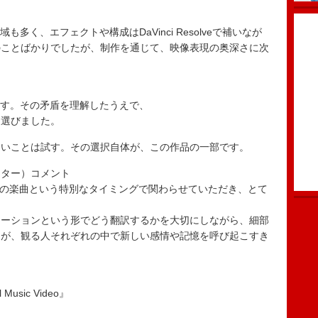
多く、エフェクトや構成はDaVinci Resolveで補いなが
のことばかりでしたが、制作を通じて、映像表現の奥深さに次
ます。その矛盾を理解したうえで、
を選びました。
たいことは試す。その選択自体が、この作品の一部です。
クター）コメント
方での楽曲という特別なタイミングで関わらせていただき、とて
メーションという形でどう翻訳するかを大切にしながら、細部
品が、観る人それぞれの中で新しい感情や記憶を呼び起こすき
al Music Video』