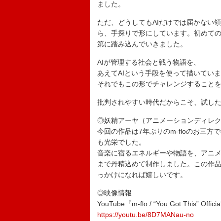
ました。
ただ、どうしてもAIだけでは届かない領域も
ら、手探りで形にしています。初めて
第に踏み込んでいきました。
AIが管理する社会と戦う物語を、
あえてAIという手段を使って描いてい
それでもこの形でチャレンジすること
批判されやすい時代だからこそ、試し
◎妖精アーヤ（アニメーションディレ
今回の作品は7年ぶりのm-floのお三
も光栄でした。
音楽に宿るエネルギーや物語を、アニ
まで丹精込めて制作しました。この作
っかけになれば嬉しいです。
◎映像情報
YouTube『m-flo / “You Got This” Offici
https://youtu.be/8D7MANau-no