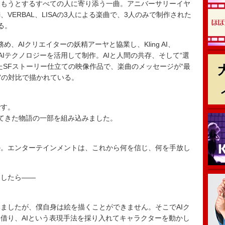
進もうとするすべての人に寄り添う一曲。アニバーサリーイヤ
shi、VERBAL、LISAの3人による楽曲で、3人のみで制作された
る。
を務め、AIクリエイターの妖精アーヤと協業し、Kling AI、
った複数のAIテクノロジーを活用して制作。AIと人間の共存、そして“選
たSFストーリー仕立ての映像作品で、楽曲のメッセージが“最
”の対比で描かれている。
です。
てきた物語の一部を組み込みました。
か。エンターテインメントは、これから何を信じ、何を手放し
としたら――
ましたが、僕自身は絵を描くことができません。そこでAIク
借り、AIという表現手法を採り入れてキャラクターを動かし