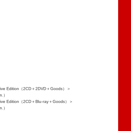
ve Edition（2CD＋2DVD＋Goods）＞
in.）
e Edition（2CD＋Blu-ray＋Goods）＞
in.）