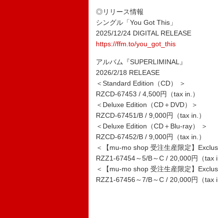
◎リリース情報
シングル「You Got This」
2025/12/24 DIGITAL RELEASE
https://ffm.to/you_got_this
アルバム『SUPERLIMINAL』
2026/2/18 RELEASE
＜Standard Edition（CD） ＞
RZCD-67453 / 4,500円（tax in.）
＜Deluxe Edition（CD＋DVD）＞
RZCD-67451/B / 9,000円（tax in.）
＜Deluxe Edition（CD＋Blu-ray） ＞
RZCD-67452/B / 9,000円（tax in.）
＜【mu-mo shop 受注生産限定】Exclusi
RZZ1-67454～5/B～C / 20,000円（tax 
＜【mu-mo shop 受注生産限定】Exclusiv
RZZ1-67456～7/B～C / 20,000円（tax 