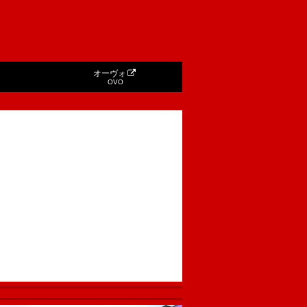
オーヴォ
OVO