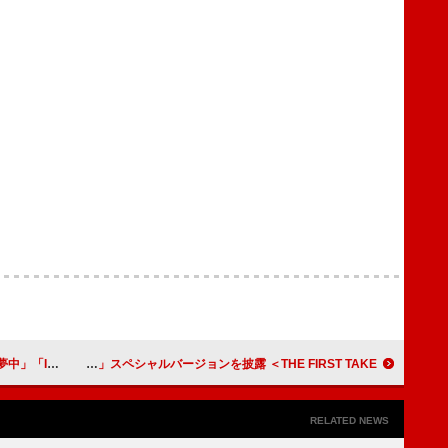
ack」配信リリース
KANA-BOON、新たに歌詞を書き足した「シルエット」スペシャルバージョンを披露 ＜THE FIRST TAKE＞
RELATED NEWS