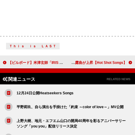
Ｔｈｉｓ ｉｓ ＬＡＳＴ
【ビルボード】米津玄師「IRIS OUT」14週連続のアニメ首位獲得 シャキーラが3位に浮上
【Hot Shot Songs】玉置浩二「ファンファーレ」首位、ミセスドーム披露曲が上昇
関連ニュース
RELATED NEWS
12月24日公開Heatseekers Songs
平野莉玖、自ら演出を手掛けた「約束 ～color of love～」MV公開
上野大樹、地元・エフエム山口の開局40周年を彩るアニバーサリー
ソング「you you」配信リリース決定