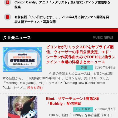
Conton Candy、アニメ『メダリスト』第2期エンディング主題歌を
担当
名誉伝説「いい日にします。」、2026年4月に初ワンマン開催を発
表＆新アーティスト写真公開
音楽ニュース
MUSIC NEWS
ビヨンセがリミックスEPをサプライズ配
信、ウィーザーの来日公演決定、エド・
シーラン作詞作曲のみでTOP10に2曲ラン
クイン：今週の洋楽まとめニュース
2026年8月8日
洋楽
今週の洋楽まとめニュースは、ビヨンセに関
する話題から。 現地時間2026年8月5日、ビヨンセが、先日リリースした
「Morning Dew (Donk)」のリミックスEP『Morning Dew (Donk) Remix
Pack』をサプ …
続きを読む
Bimi、サマーチューン3曲第1弾
「Bubbly」配信開始
2026年8月7日
Ｊ－ＰＯＰ
Bimiが、新曲「Bubbly」を各音楽配信サイト