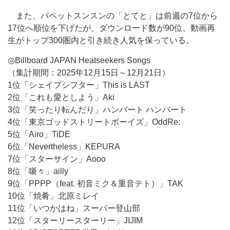
また、パペットスンスンの「とてと」は前週の7位から
17位へ順位を下げたが、ダウンロード数が90位、動画再
生がトップ300圏内と引き続き人気を保っている。
◎Billboard JAPAN Heatseekers Songs
（集計期間：2025年12月15日～12月21日）
1位「シェイプシフター」This is LAST
2位「これも愛としよう」Aki
3位「笑ったり転んだり」ハンバート ハンバート
4位「東京ゴッドストリートボーイズ」OddRe:
5位「Airo」TiDE
6位「Nevertheless」KEPURA
7位「スターサイン」Aooo
8位「噺々」ailly
9位「PPPP（feat. 初音ミク＆重音テト）」TAK
10位「焼肴」北原ミレイ
11位「いつかはね」スーパー登山部
12位「スターリースターリー」JIJIM