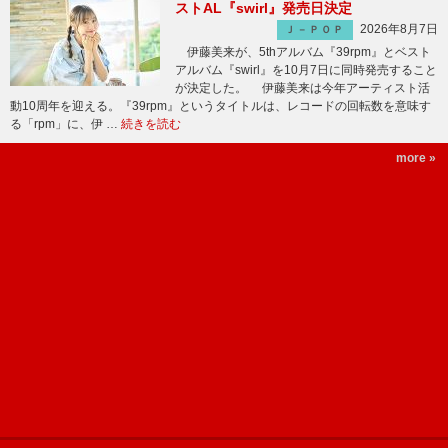
ストAL『swirl』発売日決定
2026年8月7日
Ｊ－ＰＯＰ
伊藤美来が、5thアルバム『39rpm』とベスト
アルバム『swirl』を10月7日に同時発売すること
が決定した。 伊藤美来は今年アーティスト活
動10周年を迎える。『39rpm』というタイトルは、レコードの回転数を意味す
る「rpm」に、伊 …
続きを読む
more »