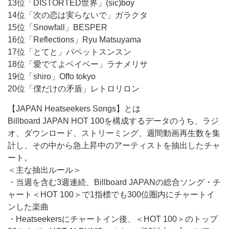
13位「DISTORTED世界」(sic)boy
14位「次の恋は実らないで」ガラクタ
15位「Snowfall」BESPER
16位「Reflections」Ryu Matsuyama
17位「とてと」パペットスンスン
18位「愛でてよベイベー」ラナメリサ
19位「shiro」Offo tokyo
20位「僕だけの矛盾」レトロリロン
【JAPAN Heatseekers Songs】とは
Billboard JAPAN HOT 100を構成するデータのうち、ラジ
オ、ダウンロード、ストリーミング、週間動画再生数を集
計し、その中から急上昇中のアーティストを抽出したチャ
ート。
＜主な抽出ルール＞
・当週を含む3週連続、Billboard JAPANの総合ソング・チ
ャート＜HOT 100＞で1指標でも300位圏内にチャートイ
ンした楽曲
・Heatseekersにチャートイン後、＜HOT 100＞のトップ