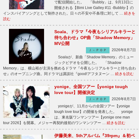
で配信開始した。 「Bubbly」は、9月13日に
開催される【Bimi Live Galley #11 -Bubbly-】の
インスパイアソングとして制作された。日々の不安や不条理に対して …
続きを
読む
Soala、ドラマ『今夜もシリアルキラーと
待ち合わせ』OP曲「Shadow Memory」
MV公開
2026年8月7日
Ｊ－ＰＯＰ
Soalaが、新曲「Shadow Memory」のミュー
ジックビデオを公開した。 「Shadow
Memory」は、横山裕が主演を務めるドラマ『今夜もシリアルキラーと待ち合わ
せ』のオープニング曲。同ドラマは講談社『good!アフタヌーン …
続きを読む
yonige、全国ツアー【yonige tough
love tour】開催決定
2026年8月7日
Ｊ－ＰＯＰ
yonigeが、11月からの全国ツアー【yonige
tough love tour】の開催を発表した。 yonige
は、東名阪ワンマンツアー【yonige one man
tour 2026】を開幕。メジャー再契約後初のワンマンツアー …
続きを読む
伊藤美来、5thアルバム『39rpm』＆初ベ