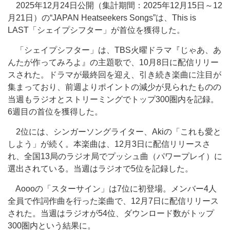
2025年12月24日公開（集計期間：2025年12月15日～12
月21日）の“JAPAN Heatseekers Songs”は、This is
LAST「シェイプシフター」が首位を獲得した。
「シェイプシフター」は、TBS火曜ドラマ『じゃあ、あ
んたが作ってみろよ』の主題歌で、10月8日に配信リリー
スされた。ドラマが最終回を迎え、引き続き楽曲に注目が
集まっており、前週よりポイントの減少が見られたものの
当週もラジオとストリーミングでトップ300圏内を記録。
6週目の首位を獲得した。
2位には、シンガーソングライター、Akiの「これも愛と
しよう」が続く。本楽曲は、12月3日に配信リリースさ
れ、全国13局のラジオ局でプッシュ曲（パワープレイ）に
選出されている。当週はラジオで5位を記録した。
Aoooの「スターサイン」は7位に初登場。メンバー4人
全員で作詞作曲を行った楽曲で、12月7日に配信リリース
された。当週はラジオが54位、ダウンロード数がトップ
300圏内という結果に。