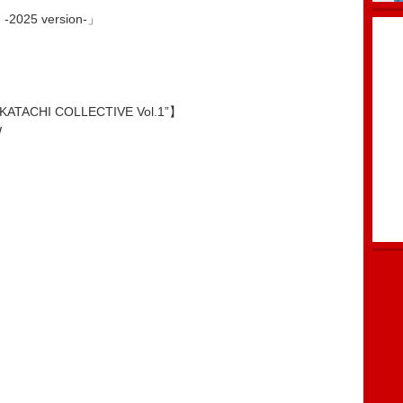
025 version-」
KATACHI COLLECTIVE Vol.1”】
W