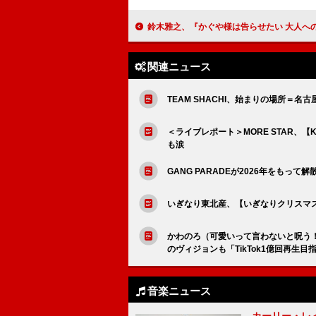
鈴木雅之、『かぐや様は告らせたい 大人への階段』OP主題歌「アブナイキオク」
関連ニュース
TEAM SHACHI、始まりの場所＝
＜ライブレポート＞MORE STAR、【KAW
も涙
GANG PARADEが2026年をもって
いぎなり東北産、【いぎなりクリスマス 
かわのろ（可愛いって言わないと呪う
のヴィジョンも「TikTok1億回再生
音楽ニュース