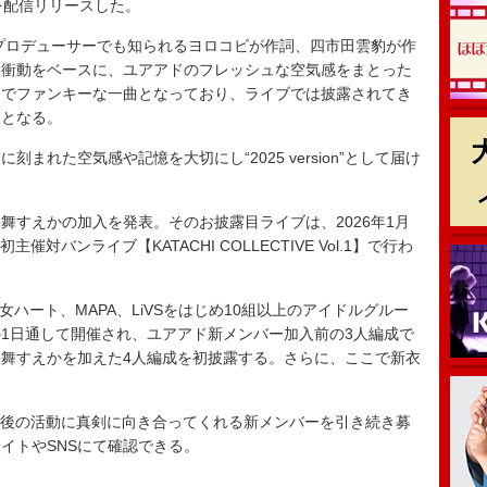
on-」を配信リリースした。
RSのプロデューサーでも知られるヨロコビが作詞、四市田雲豹が作
な衝動をベースに、ユアアドのフレッシュな空気感をまとった
トでファンキーな一曲となっており、ライブでは披露されてき
初となる。
れた空気感や記憶を大切にし“2025 version”として届け
すえかの加入を発表。そのお披露目ライブは、2026年1月
対バンライブ【KATACHI COLLECTIVE Vol.1】で行わ
少女ハート、MAPA、LiVSをはじめ10組以上のアイドルグルー
1日通して開催され、ユアアド新メンバー加入前の3人編成で
舞すえかを加えた4人編成を初披露する。さらに、ここで新衣
RDは今後の活動に真剣に向き合ってくれる新メンバーを引き続き募
イトやSNSにて確認できる。