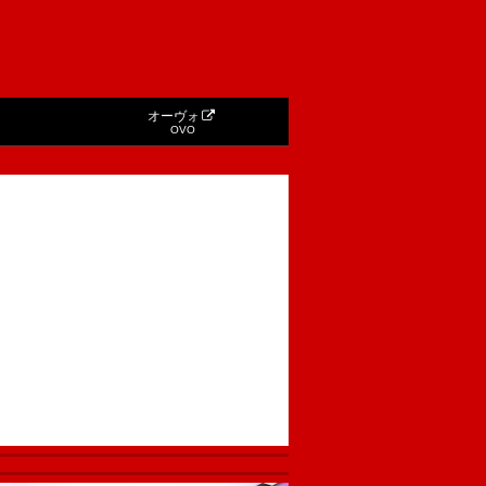
オーヴォ
OVO