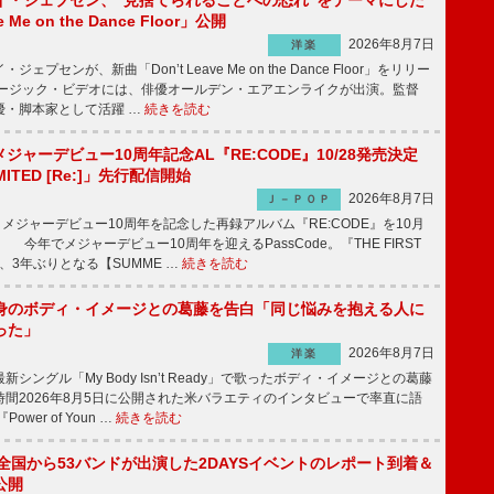
イ・ジェプセン、“見捨てられることへの恐れ”をテーマにした
e Me on the Dance Floor」公開
2026年8月7日
洋楽
プセンが、新曲「Don’t Leave Me on the Dance Floor」をリリー
ージック・ビデオには、俳優オールデン・エアエンライクが出演。監督
優・脚本家として活躍 …
続きを読む
、メジャーデビュー10周年記念AL『RE:CODE』10/28発売決定
IMITED [Re:]」先行配信開始
2026年8月7日
Ｊ－ＰＯＰ
が、メジャーデビュー10周年を記念した再録アルバム『RE:CODE』を10月
 今年でメジャーデビュー10周年を迎えるPassCode。『THE FIRST
演、3年ぶりとなる【SUMME …
続きを読む
身のボディ・イメージとの葛藤を告白「同じ悩みを抱える人に
った」
2026年8月7日
洋楽
ングル「My Body Isn’t Ready」で歌ったボディ・イメージとの葛藤
間2026年8月5日に公開された米バラエティのインタビューで率直に語
wer of Youn …
続きを読む
、全国から53バンドが出演した2DAYSイベントのレポート到着＆
公開