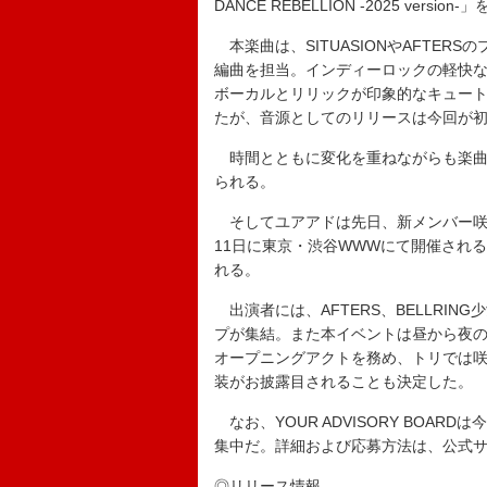
DANCE REBELLION -2025 versi
本楽曲は、SITUASIONやAFTE
編曲を担当。インディーロックの軽快
ボーカルとリリックが印象的なキュー
たが、音源としてのリリースは今回が
時間とともに変化を重ねながらも楽曲に刻ま
られる。
そしてユアアドは先日、新メンバー咲舞
11日に東京・渋谷WWWにて開催される初主催
れる。
出演者には、AFTERS、BELLRING
プが集結。また本イベントは昼から夜の
オープニングアクトを務め、トリでは咲
装がお披露目されることも決定した。
なお、YOUR ADVISORY BOA
集中だ。詳細および応募方法は、公式サ
◎リリース情報