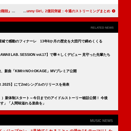
アニメMV公開
Da-iCE「I wonder」3億回突破／AKASAKI「Bunny Girl」2億回突破：今週のストリーミングまとめ
RELATED NEWS
名古屋城で感動のフィナーレ 13年8か月の歴史を大団円で締めくくる
AII LAB. SESSION vol.17】で華々しくデビュー 見守った先輩たち
解散、新曲「KIMI☆NO☆OKAGE」MVプレミア公開
2025】にて2ndシングルのリリースを発表
！）新体制スタート～今日までのアイドルストーリー秘話公開！ 今後
目指す」「人間味溢れる楽曲を」
MUSIC NEWS