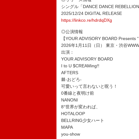
シングル「DANCE DANCE REBELLION -2
2025/12/24 DIGITAL RELEASE
https://linkco.re/hdrdqDXg
◎公演情報
【YOUR ADVISORY BOARD Presents “
2026年1月11日（日） 東京・渋谷WW
出演：
YOUR ADVISORY BOARD
I to U $CREAMing!!
AFTERS
棘-おどろ-
可愛いって言わないと呪う！
0番線と夜明け前
NANONI
8°世界が変われば、
HOTALOOP
BELLRING少女ハート
MAPA
you-show