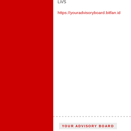
LiVS
https://youradvisoryboard.bitfan.id
YOUR ADVISORY BOARD