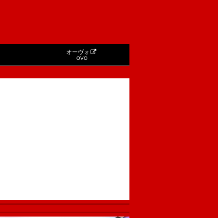
オーヴォ
OVO