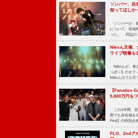
ソンバー、自
知ってほしか
ソンバーが、最新シ
について、現地時
った。 同誌の『Po
Nikoん主催
ライブ映像も
Nikoんが、東
っぽ～】のオフ
Nikoんのフル
【Fanatic
5,800万円
この1年間、音
界でも存在感を示
Fest】の特別企画
FLO、2ndア