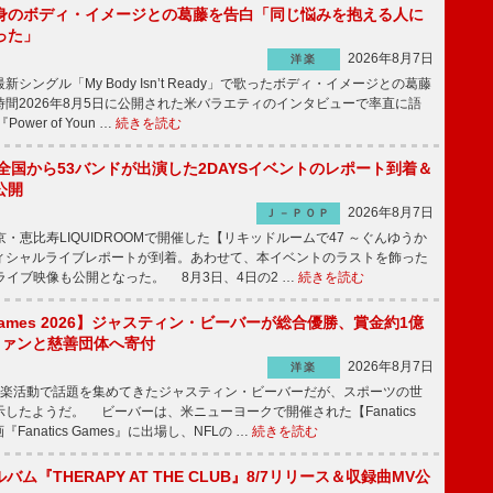
身のボディ・イメージとの葛藤を告白「同じ悩みを抱える人に
った」
2026年8月7日
洋楽
ングル「My Body Isn’t Ready」で歌ったボディ・イメージとの葛藤
間2026年8月5日に公開された米バラエティのインタビューで率直に語
wer of Youn …
続きを読む
、全国から53バンドが出演した2DAYSイベントのレポート到着＆
公開
2026年8月7日
Ｊ－ＰＯＰ
京・恵比寿LIQUIDROOMで開催した【リキッドルームで47 ～ぐんゆうか
ィシャルライブレポートが到着。あわせて、本イベントのラストを飾った
尺ライブ映像も公開となった。 8月3日、4日の2 …
続きを読む
s Games 2026】ジャスティン・ビーバーが総合優勝、賞金約1億
をファンと慈善団体へ寄付
2026年8月7日
洋楽
楽活動で話題を集めてきたジャスティン・ビーバーだが、スポーツの世
したようだ。 ビーバーは、米ニューヨークで開催された【Fanatics
『Fanatics Games』に出場し、NFLの …
続きを読む
ルバム『THERAPY AT THE CLUB』8/7リリース＆収録曲MV公