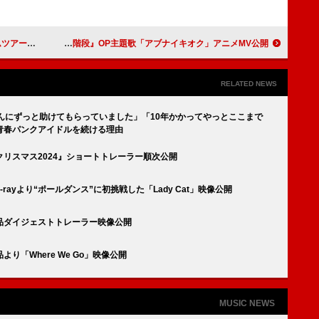
ルレポート到着
鈴木雅之、『かぐや様は告らせたい 大人への階段』OP主題歌「アブナイキオク」アニメMV公開
RELATED NEWS
ロさんにずっと助けてもらっていました」「10年かかってやっとここまで
青春パンクアイドルを続ける理由
リスマス2024』ショートトレーラー順次公開
rayより“ポールダンス”に初挑戦した「Lady Cat」映像公開
品ダイジェストトレーラー映像公開
「Where We Go」映像公開
MUSIC NEWS