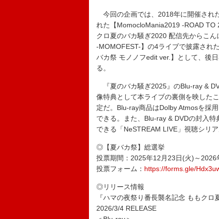
今回の企画では、2018年に開催された【Momo
れた【MomocloMania2019 -ROA
クロ夏のバカ騒ぎ2020 配信先からこん
-MOMOFEST-】の4ライブで披露さ
バカ祭 モノノフedit ver.】とし
る。
『夏のバカ騒ぎ2025』のBlu-ray &
像特典として本ライブの裏側を映した
定だ。Blu-ray商品はDolby At
できる。また、Blu-ray & DVD
できる「NeSTREAM LIVE」視聴シ
◎【夏バカ祭】総選挙
投票期間：2025年12月23日(火)～2026年
投票フォーム：
https://forms.gle/Hdx3
◎リリース情報
『ハマの夜祭り番長襲名記念 ももクロ夏の
2026/3/4 RELEASE