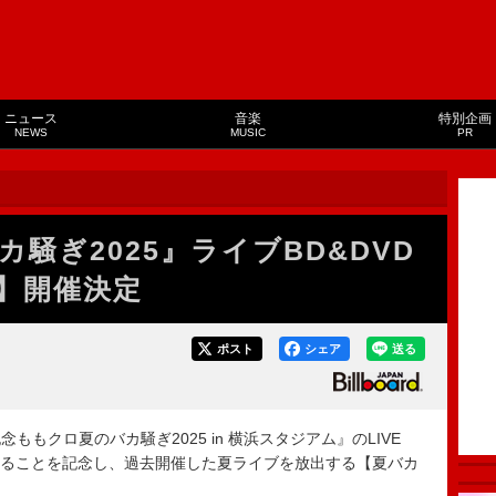
ニュース
音楽
特別企画
NEWS
MUSIC
PR
騒ぎ2025』ライブBD&DVD
】開催決定
ポスト
シェア
送る
クロ夏のバカ騒ぎ2025 in 横浜スタジアム』のLIVE
4日に発売することを記念し、過去開催した夏ライブを放出する【夏バカ