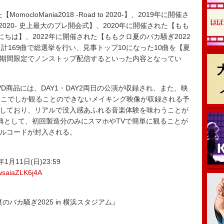
cloMania2018 -Road to 2020-】、2019年に開催さ
D TO 2020- 史上最大のプレ開会式】、2020年に開催された【もも
にちは】、2022年に開催された【ももクロ夏のバカ騒ぎ2022
れた計169曲で総選挙を行い、見事トップ10になった10曲を【夏
て、後日期間限定でノンストップ配信するといった内容となってい
 DVD商品には、DAY1・DAY2両日の公演が収録され、また、映
ここでしか観ることのできないメイキング映像が収録される予
mosを採用しており、リアルで没入感あふれる音楽体験を味わうことが
の封入特典として、初回製造分のみにスマホやTVで簡単に観ることが
リアルコードが封入される。
1月11日(日)23:59
uwsaiaZLK6j4A
バカ騒ぎ2025 in 横浜スタジアム』