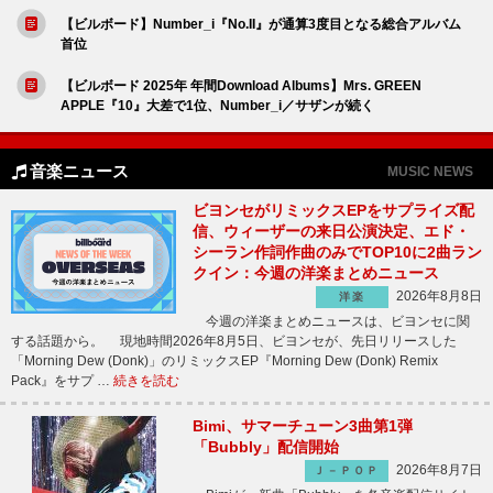
【ビルボード】Number_i『No.II』が通算3度目となる総合アルバム
首位
【ビルボード 2025年 年間Download Albums】Mrs. GREEN
APPLE『10』大差で1位、Number_i／サザンが続く
音楽ニュース
MUSIC NEWS
ビヨンセがリミックスEPをサプライズ配
信、ウィーザーの来日公演決定、エド・
シーラン作詞作曲のみでTOP10に2曲ラン
クイン：今週の洋楽まとめニュース
2026年8月8日
洋楽
今週の洋楽まとめニュースは、ビヨンセに関
する話題から。 現地時間2026年8月5日、ビヨンセが、先日リリースした
「Morning Dew (Donk)」のリミックスEP『Morning Dew (Donk) Remix
Pack』をサプ …
続きを読む
Bimi、サマーチューン3曲第1弾
「Bubbly」配信開始
2026年8月7日
Ｊ－ＰＯＰ