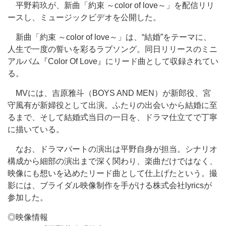
平野莉玖が、新曲「約束 ～color of love～」を配信リリ
ースし、ミュージックビデオを公開した。
新曲「約束 ～color of love～」は、“結婚”をテーマに、
人生で一度の誓いを彩るラブソング。同日リリースのミニ
アルバム『Color Of Love』にリード曲として収録されてい
る。
MVには、吉原雅斗（BOYS AND MEN）が新郎役、宮
守風有が新婦役として出演。ふたりの出会いから結婚に至
るまで、そして結婚式当日の一日を、ドラマ仕立てで丁寧
に描いている。
なお、ドラマパートの演出は平野自身が担当。シナリオ
構成から細部の演出まで深く関わり、楽曲だけではなく、
映像にも想いを込めたリード曲として仕上げたという。撮
影には、ブライダル映像制作を手がける株式会社lyricsが
参加した。
◎映像情報