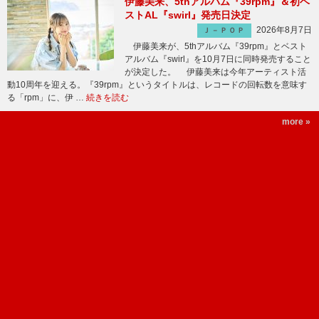
伊藤美来、5thアルバム『39rpm』＆初ベ
ストAL『swirl』発売日決定
2026年8月7日
Ｊ－ＰＯＰ
伊藤美来が、5thアルバム『39rpm』とベスト
アルバム『swirl』を10月7日に同時発売すること
が決定した。 伊藤美来は今年アーティスト活
動10周年を迎える。『39rpm』というタイトルは、レコードの回転数を意味す
る「rpm」に、伊 …
続きを読む
more »