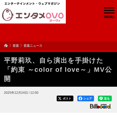
MENU
音楽
音楽ニュース
平野莉玖、自ら演出を手掛けた
「約束 ～color of love～」MV公
開
2025年12月24日 / 12:00
ポスト
シェア
送る