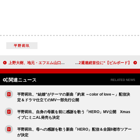
平野莉玖
上野大樹、地元・エフエム山口の開局40周年を彩るアニバーサリーソング「you you」配信リリース決定
【ビルボード】“ニコニコ VOCALOID SONGS TOP20”、藤原ハガネ「にゅー！支配者のキャロル」2週連続首位に
関連ニュース
RELATED NEWS
平野莉玖、“結婚”がテーマの新曲「約束 ～color of love～」配信決
定＆ドラマ仕立てのMV一部先行公開
平野莉玖、自身の母親を前に感謝を歌う「HERO」MV公開 Xmas
イブにミニAL発売も決定
平野莉玖、母への感謝を歌う新曲「HERO」配信＆全国8都市ツアー
が決定