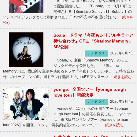
Bimiが、新曲「Bubbly」を各音楽配信サイト
で配信開始した。 「Bubbly」は、9月13日に
開催される【Bimi Live Galley #11 -Bubbly-】の
インスパイアソングとして制作された。日々の不安や不条理に対して …
続きを
読む
Soala、ドラマ『今夜もシリアルキラーと
待ち合わせ』OP曲「Shadow Memory」
MV公開
2026年8月7日
Ｊ－ＰＯＰ
Soalaが、新曲「Shadow Memory」のミュー
ジックビデオを公開した。 「Shadow
Memory」は、横山裕が主演を務めるドラマ『今夜もシリアルキラーと待ち合わ
せ』のオープニング曲。同ドラマは講談社『good!アフタヌーン …
続きを読む
yonige、全国ツアー【yonige tough
love tour】開催決定
2026年8月7日
Ｊ－ＰＯＰ
yonigeが、11月からの全国ツアー【yonige
tough love tour】の開催を発表した。 yonige
は、東名阪ワンマンツアー【yonige one man
tour 2026】を開幕。メジャー再契約後初のワンマンツアー …
続きを読む