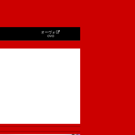
オーヴォ
OVO