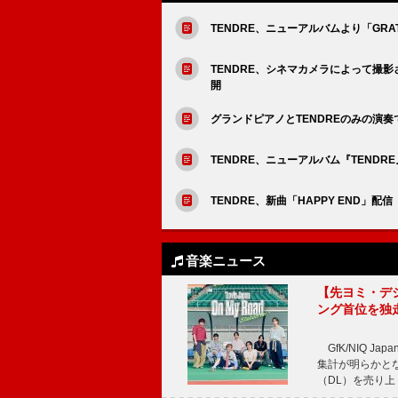
TENDRE、ニューアルバムより「GRAT
TENDRE、シネマカメラによって撮影された
開
グランドピアノとTENDREのみの演奏で
TENDRE、ニューアルバム『TENDR
TENDRE、新曲「HAPPY END
音楽ニュース
【先ヨミ・デジタル
ング首位を独
GfK/NIQ J
集計が明らかとなり、T
（DL）を売り上