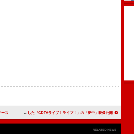
リース
BE:FIRST、クリスマス衣装で披露した『CDTVライブ！ライブ！』の「夢中」映像公開
RELATED NEWS