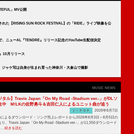
EFUL」MV公開
【RISING SUN ROCK FESTIVAL】の「RIDE」ライブ映像を公
、ニューAL『TENDRE』リリース記念のYouTube生配信決定
E』10月リリース
」配信 ジャケ写は自身が生まれ育った神奈川・大倉山で撮影
MUSIC NEWS
】Travis Japan「On My Road -Stadium ver.-」がDLソ
走中 M!LKの佐野勇斗＆吉田仁人によるユニット曲が追う
2026年8月7日
Ｊ－ＰＯＰ
apanによるダウンロード・ソング売上レポートから2026年8月3日～8月5日の
ravis Japan「On My Road -Stadium ver.-」が11,550ダウンロード
 …
続きを読む