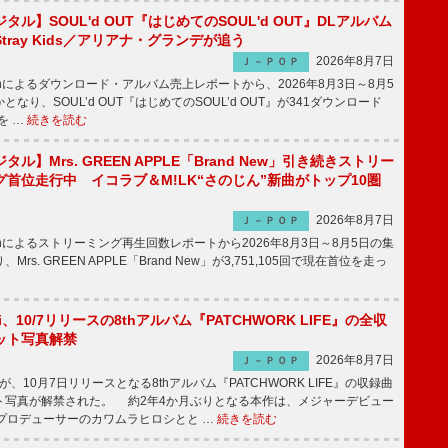
ル】SOUL'd OUT『はじめてのSOUL'd OUT』DLアルバム
tray Kids／アリアナ・グランデが追う
2026年8月7日
Ｊ－ＰＯＰ
apanによるダウンロード・アルバム売上レポートから、2026年8月3日～8月5
なり、SOUL’d OUT『はじめてのSOUL’d OUT』が341ダウンロード
を …
続きを読む
ル】Mrs. GREEN APPLE「Brand New」引き続きストリー
首位走行中 イコラブ＆M!LK“さのじん”新曲がトップ10圏
2026年8月7日
Ｊ－ＰＯＰ
apanによるストリーミング再生回数レポートから2026年8月3日～8月5日の集
rs. GREEN APPLE「Brand New」が3,751,105回で現在首位を走っ
Emi、10/7リリースの8thアルバム『PATCHWORK LIFE』の全収
ット写真解禁
2026年8月7日
Ｊ－ＰＯＰ
miが、10月7日リリースとなる8thアルバム『PATCHWORK LIFE』の収録曲
ト写真が解禁された。 約2年4か月ぶりとなる本作は、メジャーデビュー
にプロデューサーのカワムラヒロシとと …
続きを読む