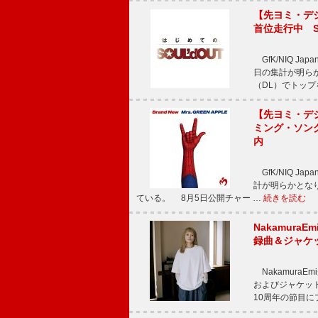
【先ヨミ・デジタ
首位走行中 S
GfK/NIQ J
日の集計が明らかと
（DL）でトップ
【先ヨミ・デジタ
ミング・ソング
内
GfK/NIQ J
計が明らかとなり、M
ている。 8月5日公開チャー …
続きを読む
Nakamura
録曲＆ジャケ
NakamuraE
およびジャケッ
10周年の節目