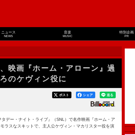
ニュース
音楽
特別企画
NEWS
MUSIC
PR
、映画『ホーム・アローン』過
ろのケヴィン役に
ポスト
シェア
送る
タデー・ナイト・ライブ』（SNL）で名作映画『ホーム・ア
ーモラスなスキットで、主人公ケヴィン・マカリスター役を演