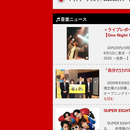
音楽ニュース
＜ライブレポ
【One Night
10代20代の
8月1日に東京・Sp
2026 ～色祭
「自分だけの
2026年8月
潮文庫の100
オープニングイ
を読む
SUPER E
SUPER EI
る。 本情報の発