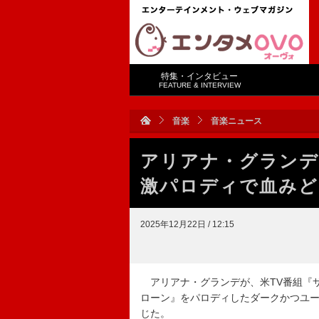
特集・インタビュー
FEATURE & INTERVIEW
音楽
音楽ニュース
アリアナ・グランデ
激パロディで血みど
2025年12月22日 / 12:15
アリアナ・グランデが、米TV番組『サ
ローン』をパロディしたダークかつユ
じた。