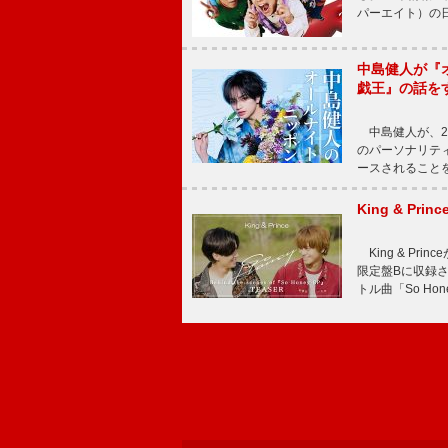
パーエイト）の日”
中島健人が『
戯王』の話を
中島健人が、2
のパーソナリティを
ースされることを
King & P
King & Pri
限定盤Bに収録
トル曲「So Ho