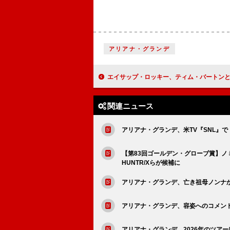
アリアナ・グランデ
エイサップ・ロッキー、ティム・バートンとタッグを組んだニューAL『DON'T BE DUM
関連ニュース
アリアナ・グランデ、米TV『SNL』
【第83回ゴールデン・グローブ賞】
HUNTR/Xらが候補に
アリアナ・グランデ、亡き祖母ノンナ
アリアナ・グランデ、容姿へのコメン
アリアナ・グランデ、2026年のツアー