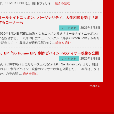
。SUPER EIGHTは、前日に行われ …
続きを読む
オールナイトニッポン』パーソナリティ、人生相談を受け『遊
するコーナーも
2026年8月8日
Ｊ－ＰＯＰ
026年8月14日深夜に放送となるニッポン放送『オールナイトニッポン』
担当する。 8月19日にニューシングル『鬼事 / Fiction Love』がリリ
記念して、中島健人が通称“1部”のパ …
続きを読む
rince、EP『So Honey EP』制作ビハインドのティザー映像を公開
2026年8月8日
Ｊ－ＰＯＰ
nceが、2026年9月2日にリリースとなる1st EP『So Honey EP』より、初回
されるEP制作ビハインド映像のティザー映像を公開した。 本作は、タイ
ney」の中の印 …
続きを読む
more »