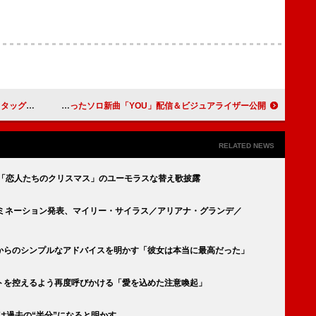
B』発売日を公開
NAQT VANEにも参加するYunoa、亡き父へ想いを綴ったソロ新曲「YOU」配信＆ビジュアライザー公開
RELATED NEWS
で「恋人たちのクリスマス」のユーモラスな替え歌披露
ノミネーション発表、マイリー・サイラス／アリアナ・グランデ／
からのシンプルなアドバイスを明かす「彼女は本当に最高だった」
トを控えるよう再度呼びかける「愛を込めた注意喚起」
は過去の“半分”になると明かす