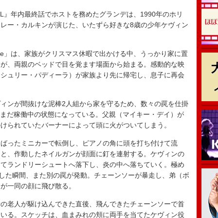
NL』年内最終話でホストを務めたグランデは、1990年のホリ
レー・カルキンが演じた、いたずら好きな8歳の少年ケヴィン
one」は、家族がクリスマス休暇で出かける中、うっかり家に置
ンが、両親のベッドで目を覚ます場面から始まる。感動的な映
アシュリー・パディーラ）が家族より先に帰宅し、息子に再会
ィンが間抜けな泥棒2人組から家を守るため、数々の罠を仕掛
てまだ稼働中の状態になっている。父親（マイキー・デイ）が
掛けられていたバーナーによって頭に火がついてしまう。
ばったミニカーで転倒し、ピアノの角に頭を打ち付けて流
うと、作動したネイルガンが顔面に釘を連射する。ケヴィンの
ってランドリーシュートへ落下し、炎の中へ落ちていく。極め
とした瞬間、また別の罠が発動。チェーンソーが暴走し、弟（ボ
きが一同の顔に飛び散る。
の老人が駆け込んできた直後、飛んできたチェーンソーで首
ている。スケッチは、血まみれの頬に両手を当てたケヴィン役