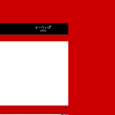
オーヴォ
OVO