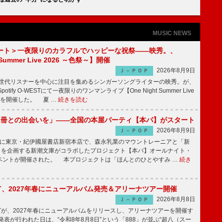
MUSIC NEWS
ート＞一夜限りのカラフルでハッピーな祝祭――映秀。、
 Summer Live 2026 ～色祭～】開催
2026年8月9日
Ｊ－ＰＯＰ
同世代リスナーを中心に注目を集めるシンガーソングライターの映秀。が、
otify O-WESTにて一夜限りのワンマンライブ【One Night Summer Live
～】を開催した。 夏 …
続きを読む
1冊との出会いを」――全国の本屋パーティ【本パ】がスタート
2026年8月9日
Ｊ－ＰＯＰ
8日に東京・紀伊國屋書店新宿本店で、森永乳業のマウントレーニアと「新
冊」を企画する新潮文庫がコラボしたプロジェクト【本パ】オールナイト・
ベントが開催された。 本プロジェクトは「ほんとのひとやすみ …
続き
IGHT、2027年春にニューアルバム発売＆アリーナツアー開催
2026年8月8日
Ｊ－ＰＯＰ
GHTが、2027年春にニューアルバムをリリースし、アリーナツアーを開催す
表が行われた日は、“令和8年8月8日”という「888」が並ぶ“超八（スー