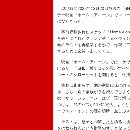
現地時間2025年12月20日放送の『S
デー映画『ホーム・アローン』でマコー
になりきった。
事前収録されたスケッチ「Home Al
き去りにされたグランデ演じるケヴィ
画のラストを再構築する形で、母親（
するために玄関へ走ってくる。
映画『ホーム・アローン』では、ケヴ
けるが、『SNL』版ではその罠がすべ
コートのクローゼットを開けると、仕
惨劇は止まらず、別の家族は床に散ら
血。さらに別の家族が糸を踏んでしま
姉（サラ・シャーマン）はビー玉で滑
つけは、兄のバズが119に電話しよう
ーウェン・ヤン）の腕を切断、血しぶ
ラストは、息子と和解したと語る近所
をはねられるという衝撃のオチとなっ