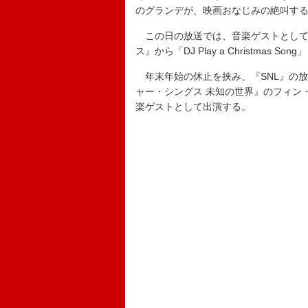
のグランデが、映画おなじみの絶叫す
この日の放送では、音楽ゲストとしてシ
ス』から「DJ Play a Christmas So
年末年始の休止を挟み、『SNL』の放送
ャー・シングス 未知の世界』のフィン
楽ゲストとして出演する。