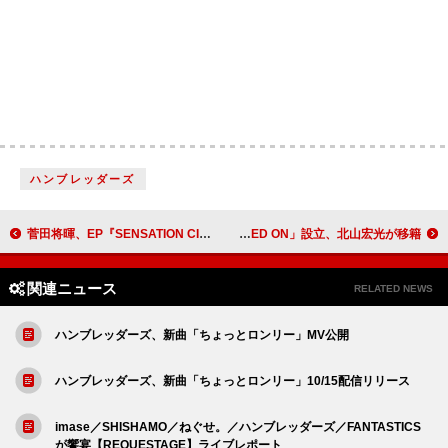
ハンブレッダーズ
菅田将暉、EP『SENSATION CIRCLE』商品画像＆特設サイトを公開
ポニーキャニオン×TOBEが共同レーベル「RED ON」設立、北山宏光が移籍
関連ニュース
RELATED NEWS
ハンブレッダーズ、新曲「ちょっとロンリー」MV公開
ハンブレッダーズ、新曲「ちょっとロンリー」10/15配信リリース
imase／SHISHAMO／ねぐせ。／ハンブレッダーズ／FANTASTICS
が饗宴【REQUESTAGE】ライブレポート