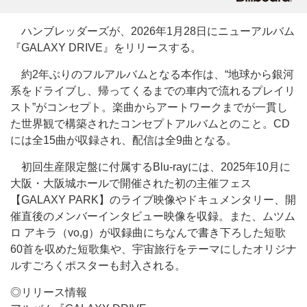
ハンブレッダーズが、2026年1月28日にニューアルバム
『GALAXY DRIVE』をリリースする。
約2年ぶりのフルアルバムとなる本作は、“地球から銀河
系をドライブし、帰ってくるまでの車内で流れるプレイリ
スト”がコンセプト。楽曲からアートワークまでが一貫し
た世界観で構築されたコンセプトアルバムとのこと。CD
には全15曲が収録され、配信は全9曲となる。
初回生産限定盤に付属するBlu-rayには、2025年10月に
大阪・大阪城ホールで開催された初の主催フェス
【GALAXY PARK】のライブ映像やドキュメンタリー、開
催直後のメンバーインタビュー映像を収録。また、ムツム
ロ アキラ（vo,g）が収録曲にちなんで書き下ろした短歌
60首を収めた短歌集や、宇宙旅行をテーマにしたオリジナ
ルすごろくポスターも封入される。
◎リリース情報