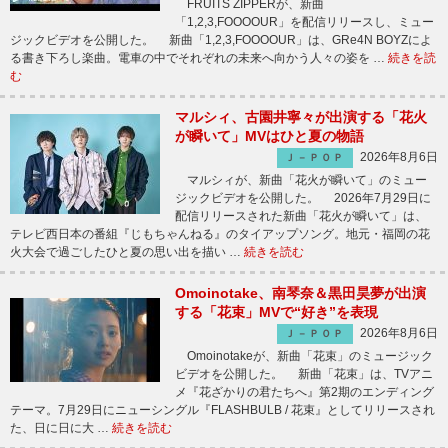
FRUITS ZIPPERが、新曲
「1,2,3,FOOOOUR」を配信リリースし、ミュー
ジックビデオを公開した。 新曲「1,2,3,FOOOOUR」は、GRe4N BOYZによ
る書き下ろし楽曲。電車の中でそれぞれの未来へ向かう人々の姿を …
続きを読
む
マルシィ、古園井寧々が出演する「花火
が瞬いて」MVはひと夏の物語
2026年8月6日
Ｊ－ＰＯＰ
マルシィが、新曲「花火が瞬いて」のミュー
ジックビデオを公開した。 2026年7月29日に
配信リリースされた新曲「花火が瞬いて」は、
テレビ西日本の番組『じもちゃんねる』のタイアップソング。地元・福岡の花
火大会で過ごしたひと夏の思い出を描い …
続きを読む
Omoinotake、南琴奈＆黒田昊夢が出演
する「花束」MVで“好き”を表現
2026年8月6日
Ｊ－ＰＯＰ
Omoinotakeが、新曲「花束」のミュージック
ビデオを公開した。 新曲「花束」は、TVアニ
メ『花ざかりの君たちへ』第2期のエンディング
テーマ。7月29日にニューシングル『FLASHBULB / 花束』としてリリースされ
た、日に日に大 …
続きを読む