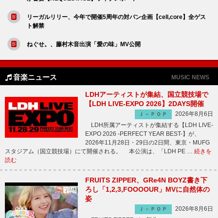
リーガルリリー、今年で開催5周年の対バン企画【cell,core】全ゲス
ト解禁
ねぐせ。、藤村木音出演「愛の味」MV公開
音楽ニュース
MUSIC NEWS
LDHアーティストが集結、国立競技場で
【LDH LIVE-EXPO 2026】2DAYS開催
2026年8月6日
Ｊ－ＰＯＰ
LDH所属アーティストが集結する【LDH LIVE-
EXPO 2026 -PERFECT YEAR BEST-】が、
2026年11月28日・29日の2日間、東京・MUFG
スタジアム（国立競技場）にて開催される。 本公演は、「LDH PE …
続きを
読む
FRUITS ZIPPER、GRe4N BOYZ書き下
ろし「1,2,3,FOOOOUR」MVに自然体の
姿
2026年8月6日
Ｊ－ＰＯＰ