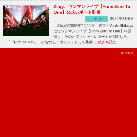
Zilqy、ワンマンライブ【From Zero To
One】公式レポート到着
2026年8月6日
Ｊ－ＰＯＰ
Zilqyが2026年7月11日、東京・Veats Shibuya
にてワンマンライブ【From Zero To One】を開
催し、そのオフィシャルレポートが到着した。
「『Birth of Riot』、Zilqyのムーヴメントとして暴動 …
続きを読む
more »