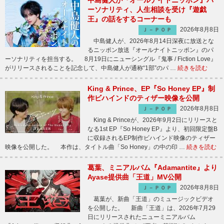
中島健人が『オールナイトニッポン』パ
ーソナリティ、人生相談を受け『遊戯
王』の話をするコーナーも
2026年8月8日
Ｊ－ＰＯＰ
中島健人が、2026年8月14日深夜に放送とな
るニッポン放送『オールナイトニッポン』のパ
ーソナリティを担当する。 8月19日にニューシングル『鬼事 / Fiction Love』
がリリースされることを記念して、中島健人が通称“1部”のパ …
続きを読む
King & Prince、EP『So Honey EP』制
作ビハインドのティザー映像を公開
2026年8月8日
Ｊ－ＰＯＰ
King & Princeが、2026年9月2日にリリースと
なる1st EP『So Honey EP』より、初回限定盤B
に収録されるEP制作ビハインド映像のティザー
映像を公開した。 本作は、タイトル曲「So Honey」の中の印 …
続きを読む
葛葉、ミニアルバム『Adamantite』より
Ayase提供曲「王道」MV公開
2026年8月8日
Ｊ－ＰＯＰ
葛葉が、新曲「王道」のミュージックビデオ
を公開した。 新曲「王道」は、2026年7月29
日にリリースされたニューミニアルバム