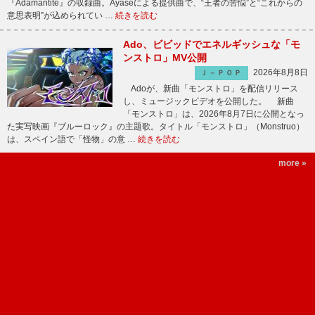
『Adamantite』の収録曲。Ayaseによる提供曲で、“王者の苦悩”と“これからの
意思表明”が込められてい …
続きを読む
Ado、ビビッドでエネルギッシュな「モ
ンストロ」MV公開
2026年8月8日
Ｊ－ＰＯＰ
Adoが、新曲「モンストロ」を配信リリース
し、ミュージックビデオを公開した。 新曲
「モンストロ」は、2026年8月7日に公開となっ
た実写映画『ブルーロック』の主題歌。タイトル「モンストロ」（Monstruo）
は、スペイン語で「怪物」の意 …
続きを読む
more »