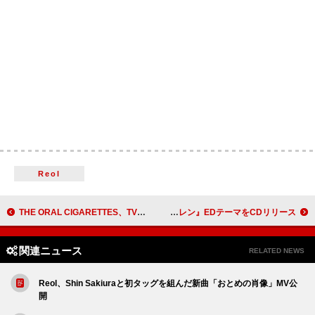
Reol
THE ORAL CIGARETTES、TVアニメ『地獄先生ぬ～べ～』OP主題歌「ERASE」配信リリース決定＆2026年夏のホールツアー開催発表
milet、アニメ『葬送のフリーレン』EDテーマをCDリリース
関連ニュース
RELATED NEWS
Reol、Shin Sakiuraと初タッグを組んだ新曲「おとめの肖像」MV公
開