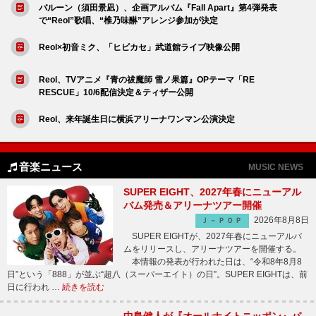
バルーン（須田景凪）、企画アルバム『Fall Apart』第4弾発表
で“Reol”歌唱、“椎乃味醂”アレンジ参加が決定
Reol×初音ミク、「ヒビカセ」武道館ライブ映像公開
Reol、TVアニメ『青の祓魔師 雪ノ果篇』OPテーマ「RE
RESCUE」10/6配信決定＆ティザー公開
Reol、来年誕生日に横浜アリーナワンマン公演決定
音楽ニュース
MUSIC NEWS
SUPER EIGHT、2027年春にニューアル
バム発売＆アリーナツアー開催
2026年8月8日
Ｊ－ＰＯＰ
SUPER EIGHTが、2027年春にニューアルバ
ムをリリースし、アリーナツアーを開催する。
本情報の発表が行われた日は、“令和8年8月8
日”という「888」が並ぶ“超八（スーパーエイト）の日”。SUPER EIGHTは、前
日に行われ …
続きを読む