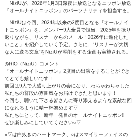
NiziUが、2026年1月3日深夜に放送となるニッポン放送
『オールナイトニッポン』のパーソナリティを担当する。
NiziUは今回、2024年以来の2度目となる『オールナイ
トニッポン』を、メンバー9人全員で担当。2025年を振り
返りながら、リスナーからのメール「2026年に進化した
いこと」を紹介していく予定。さらに、“リスナーが大切
な人に送る文章”をNiziUが添削をする企画も実施される。
◎RIO（NiziU）コメント
『オールナイトニッポン』2度目の出演をすることができ
てとても嬉しいです！
前回は9人で大盛り上がりの会になり、わちゃわちゃした
私たちの普段の雰囲気をお届けできたと思います！
今回も、聴いて下さる皆さんに寄り添えるような素敵な回
になれるように精一杯努めます▽
私たちにとって、新年一発目のオールナイトニッポン!!
ぜひ楽しみにしていてください○▽
※▽は白抜きのハートマーク、○はスマイリーフェイスの