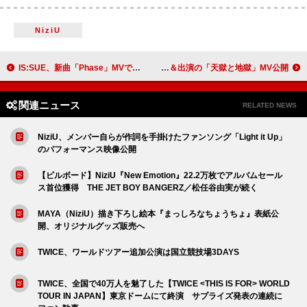
NiziU
IS:SUE、新曲「Phase」MVでキレのあるダンス
紫 今、CLAN QUEENメンバーが監督＆出演の「天獄と地獄」MV公開
関連ニュース
RELATED NEWS
NiziU、メンバー自らが作詞を手掛けたファンソング「Light it Up」
のパフォーマンス映像公開
【ビルボード】NiziU『New Emotion』22.2万枚でアルバムセール
ス首位獲得 THE JET BOY BANGERZ／松任谷由実が続く
MAYA（NiziU）描き下ろし絵本『まっしろなちょうちょ』表紙公
開、オリジナルグッズ販売へ
TWICE、ワールドツアー追加公演は国立競技場3DAYS
TWICE、全国で40万人を魅了した【TWICE <THIS IS FOR> WORLD
TOUR IN JAPAN】東京ドームにて終演 サプライズ発表の連続に