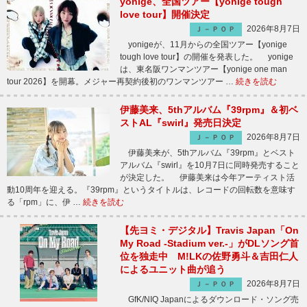
yonige、全国ツアー【yonige tough
love tour】開催決定
2026年8月7日
Ｊ－ＰＯＰ
yonigeが、11月からの全国ツアー【yonige
tough love tour】の開催を発表した。 yonige
は、東名阪ワンマンツアー【yonige one man
tour 2026】を開幕。メジャー再契約後初のワンマンツアー …
続きを読む
伊藤美来、5thアルバム『39rpm』＆初ベ
ストAL『swirl』発売日決定
2026年8月7日
Ｊ－ＰＯＰ
伊藤美来が、5thアルバム『39rpm』とベスト
アルバム『swirl』を10月7日に同時発売すること
が決定した。 伊藤美来は今年アーティスト活
動10周年を迎える。『39rpm』というタイトルは、レコードの回転数を意味す
る「rpm」に、伊 …
続きを読む
【先ヨミ・デジタル】Travis Japan「On
My Road -Stadium ver.-」がDLソング首
位を独走中 M!LKの佐野勇斗＆吉田仁人
によるユニット曲が追う
2026年8月7日
Ｊ－ＰＯＰ
GfK/NIQ Japanによるダウンロード・ソング売