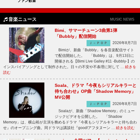
ファン歓喜
音楽ニュース
MUSIC NEWS
Bimi、サマーチューン3曲第1弾
「Bubbly」配信開始
2026年8月7日
Ｊ－ＰＯＰ
Bimiが、新曲「Bubbly」を各音楽配信サイト
で配信開始した。 「Bubbly」は、9月13日に
開催される【Bimi Live Galley #11 -Bubbly-】の
インスパイアソングとして制作された。日々の不安や不条理に対して …
続きを
読む
Soala、ドラマ『今夜もシリアルキラーと
待ち合わせ』OP曲「Shadow Memory」
MV公開
2026年8月7日
Ｊ－ＰＯＰ
Soalaが、新曲「Shadow Memory」のミュー
ジックビデオを公開した。 「Shadow
Memory」は、横山裕が主演を務めるドラマ『今夜もシリアルキラーと待ち合わ
せ』のオープニング曲。同ドラマは講談社『good!アフタヌーン …
続きを読む