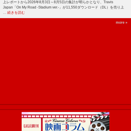
上レポートから2026年8月3日～8月5日の集計が明らかとなり、Travis
Japan「On My Road -Stadium ver.-」が11,550ダウンロード（DL）を売り上
…
続きを読む
more »