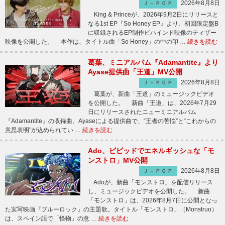
2026年8月8日
Ｊ－ＰＯＰ
King & Princeが、2026年9月2日にリリースと
なる1st EP『So Honey EP』より、初回限定盤B
に収録されるEP制作ビハインド映像のティザー
映像を公開した。 本作は、タイトル曲「So Honey」の中の印 …
続きを読む
葛葉、ミニアルバム『Adamantite』より
Ayase提供曲「王道」MV公開
2026年8月8日
Ｊ－ＰＯＰ
葛葉が、新曲「王道」のミュージックビデオ
を公開した。 新曲「王道」は、2026年7月29
日にリリースされたニューミニアルバム
『Adamantite』の収録曲。Ayaseによる提供曲で、“王者の苦悩”と“これからの
意思表明”が込められてい …
続きを読む
Ado、ビビッドでエネルギッシュな「モ
ンストロ」MV公開
2026年8月8日
Ｊ－ＰＯＰ
Adoが、新曲「モンストロ」を配信リリース
し、ミュージックビデオを公開した。 新曲
「モンストロ」は、2026年8月7日に公開となっ
た実写映画『ブルーロック』の主題歌。タイトル「モンストロ」（Monstruo）
は、スペイン語で「怪物」の意 …
続きを読む