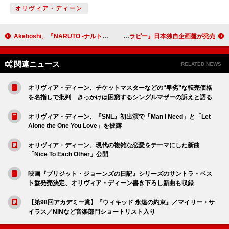
オリヴィア・ディーン
Akeboshi、『NARUTO -ナルト-』TVアニメシリーズ初代EDテーマ「Wind」披露 ＜THE FIRST TAKE＞
テディ・スウィムズ、全米No.1曲を含む『アイヴ・トライド・エヴリシング・バット・セラピー』日本独自企画盤が発売
関連ニュース
RELATED NEWS
オリヴィア・ディーン、チケットマスターなどの“卑劣”な転売価格
を名指しで批判 きっかけは困窮するシングルマザーの訴えと語る
オリヴィア・ディーン、『SNL』初出演で「Man I Need」と「Let
Alone the One You Love」を披露
オリヴィア・ディーン、現代の複雑な恋愛をテーマにした新曲
「Nice To Each Other」公開
映画『ブリジット・ジョーンズの日記』シリーズのサントラ・ベス
ト盤発売決定、オリヴィア・ディーン書き下ろし新曲も収録
【第98回アカデミー賞】『ウィキッド 永遠の約束』／マイリー・サ
イラス／NINなど音楽部門ショートリスト入り