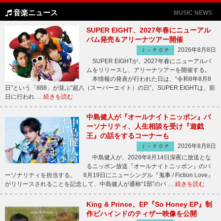
音楽ニュース
MUSIC NEWS
SUPER EIGHT、2027年春にニューアル
バム発売＆アリーナツアー開催
2026年8月8日
Ｊ－ＰＯＰ
SUPER EIGHTが、2027年春にニューアルバ
ムをリリースし、アリーナツアーを開催する。
本情報の発表が行われた日は、“令和8年8月8
日”という「888」が並ぶ“超八（スーパーエイト）の日”。SUPER EIGHTは、前
日に行われ …
続きを読む
中島健人が『オールナイトニッポン』パ
ーソナリティ、人生相談を受け『遊戯
王』の話をするコーナーも
2026年8月8日
Ｊ－ＰＯＰ
中島健人が、2026年8月14日深夜に放送とな
るニッポン放送『オールナイトニッポン』のパ
ーソナリティを担当する。 8月19日にニューシングル『鬼事 / Fiction Love』
がリリースされることを記念して、中島健人が通称“1部”のパ …
続きを読む
King & Prince、EP『So Honey EP』制
作ビハインドのティザー映像を公開