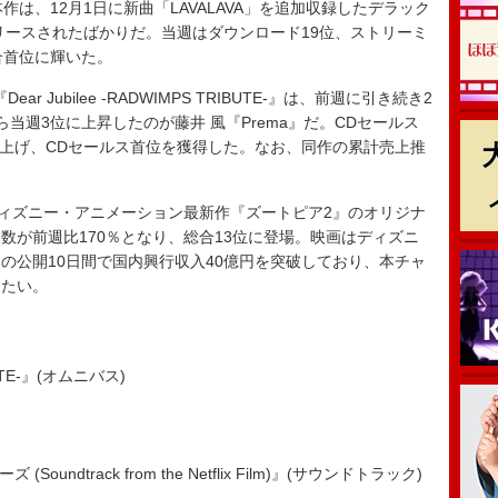
本作は、12月1日に新曲「LAVALAVA」を追加収録したデラック
タル・リリースされたばかりだ。当週はダウンロード19位、ストリーミ
合首位に輝いた。
 Jubilee -RADWIMPS TRIBUTE-』は、前週に引き続き2
当週3位に上昇したのが藤井 風『Prema』だ。CDセールス
を売り上げ、CDセールス首位を獲得した。なお、同作の累計売上推
ィズニー・アニメーション最新作『ズートピア2』のオリジナ
数が前週比170％となり、総合13位に登場。映画はディズニ
の公開10日間で国内興行収入40億円を突破しており、本チャ
したい。
IBUTE-』(オムニバス)
undtrack from the Netflix Film)』(サウンドトラック)