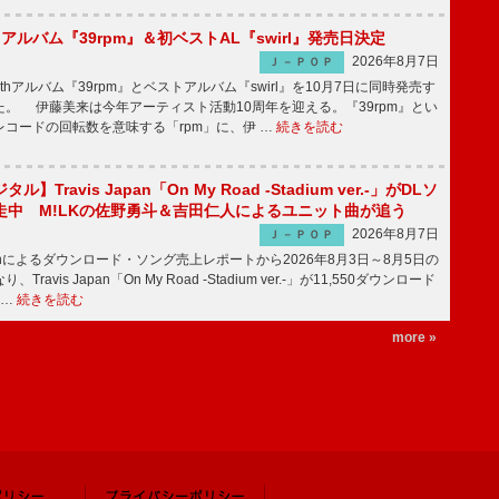
hアルバム『39rpm』＆初ベストAL『swirl』発売日決定
2026年8月7日
Ｊ－ＰＯＰ
hアルバム『39rpm』とベストアルバム『swirl』を10月7日に同時発売す
。 伊藤美来は今年アーティスト活動10周年を迎える。『39rpm』とい
コードの回転数を意味する「rpm」に、伊 …
続きを読む
】Travis Japan「On My Road -Stadium ver.-」がDLソ
走中 M!LKの佐野勇斗＆吉田仁人によるユニット曲が追う
2026年8月7日
Ｊ－ＰＯＰ
apanによるダウンロード・ソング売上レポートから2026年8月3日～8月5日の
ravis Japan「On My Road -Stadium ver.-」が11,550ダウンロード
 …
続きを読む
more »