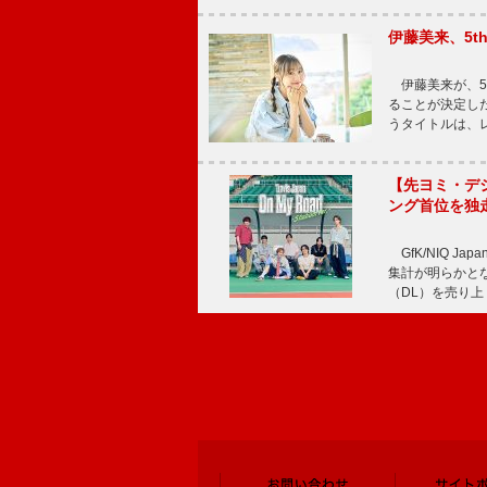
伊藤美来、5t
伊藤美来が、5t
ることが決定した
うタイトルは、レ
【先ヨミ・デジタル
ング首位を独
GfK/NIQ J
集計が明らかとなり、T
（DL）を売り上