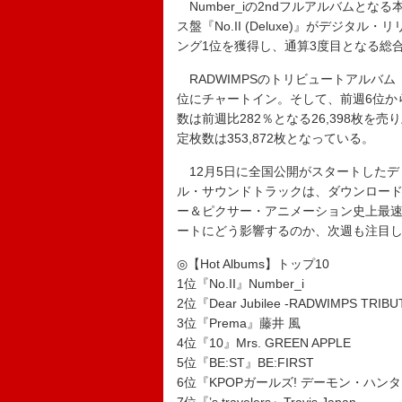
Number_iの2ndフルアルバムとなる
ス盤『No.II (Deluxe)』がデジ
ング1位を獲得し、通算3度目となる総
RADWIMPSのトリビュートアルバム『Dear
位にチャートイン。そして、前週6位から
数は前週比282％となる26,398枚
定枚数は353,872枚となっている。
12月5日に全国公開がスタートしたデ
ル・サウンドトラックは、ダウンロード
ー＆ピクサー・アニメーション史上最速
ートにどう影響するのか、次週も注目
◎【Hot Albums】トップ10
1位『No.II』Number_i
2位『Dear Jubilee -RADWIMPS TR
3位『Prema』藤井 風
4位『10』Mrs. GREEN APPLE
5位『BE:ST』BE:FIRST
6位『KPOPガールズ! デーモン・ハンターズ (So