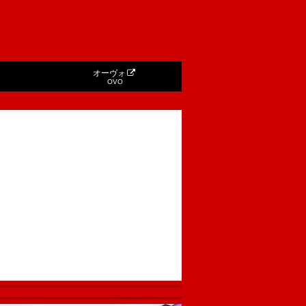
オーヴォ
OVO