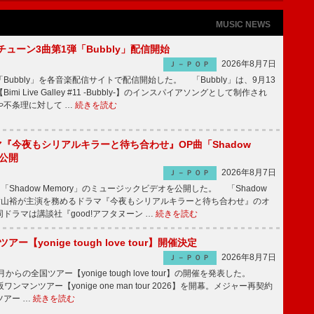
MUSIC NEWS
ーチューン3曲第1弾「Bubbly」配信開始
2026年8月7日
Ｊ－ＰＯＰ
Bubbly」を各音楽配信サイトで配信開始した。 「Bubbly」は、9月13
mi Live Galley #11 -Bubbly-】のインスパイアソングとして制作され
や不条理に対して …
続きを読む
ラマ『今夜もシリアルキラーと待ち合わせ』OP曲「Shadow
V公開
2026年8月7日
Ｊ－ＰＯＰ
「Shadow Memory」のミュージックビデオを公開した。 「Shadow
、横山裕が主演を務めるドラマ『今夜もシリアルキラーと待ち合わせ』のオ
ドラマは講談社『good!アフタヌーン …
続きを読む
ツアー【yonige tough love tour】開催決定
2026年8月7日
Ｊ－ＰＯＰ
月からの全国ツアー【yonige tough love tour】の開催を発表した。
阪ワンマンツアー【yonige one man tour 2026】を開幕。メジャー再契約
ツアー …
続きを読む