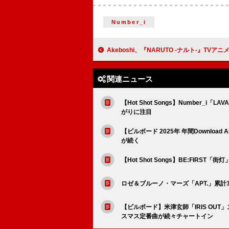
Number_i
Akeboshi、『NARUTO -ナルト-』TVアニメシリーズ初代EDテーマ「Wind」披露 ＜THE FI
関連ニュース
【Hot Shot Songs】Number
がりに注目
【ビルボード 2025年 年間Download A
が続く
【Hot Shot Songs】BE:FIRS
ロゼ＆ブルーノ・マーズ「APT.」累
【ビルボード】米津玄師「IRIS OUT
スマス定番曲が続々チャートイン