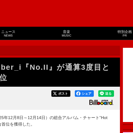
ニュース
音楽
特別企画
NEWS
MUSIC
PR
er_i『No.II』が通算3度目と
位
ポスト
シェア
送る
25年12月8日～12月14日）の総合アルバム・チャート“Hot
』が総合首位を獲得した。