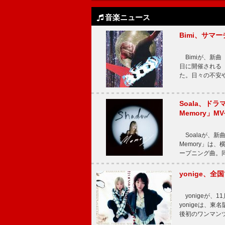
音楽ニュース
Bimi、サマ
Bimiが、新曲「
日に開催される【Bi
た。日々の不安
Soala、ド
Memory」M
Soalaが、新曲
Memory」は
ープニング曲。同
yonige、全国
yonigeが、11
yonigeは、東名
後初のワンマン