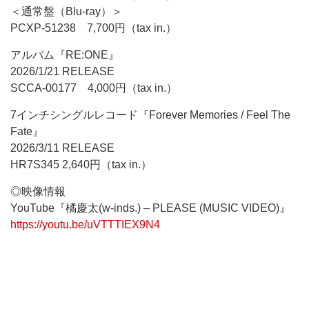
＜通常盤（Blu-ray）＞
PCXP-51238 7,700円（tax in.）
アルバム『RE:ONE』
2026/1/21 RELEASE
SCCA-00177 4,000円（tax in.）
7インチシングルレコード『Forever Memories / Feel The
Fate』
2026/3/11 RELEASE
HR7S345 2,640円（tax in.）
◎映像情報
YouTube『橘慶太(w-inds.) – PLEASE (MUSIC VIDEO)』
https://youtu.be/uVTTTIEX9N4