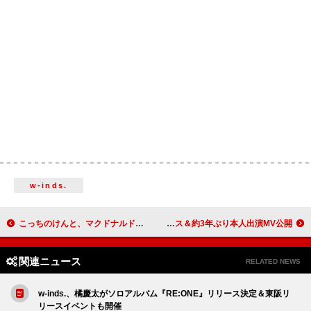
w-inds.
こっちのけんと、マクドナルドのタイアップソング「ピクルス」MV公開
Myuk、新曲「雪唄 – yukiuta」デジタルリリース＆約3年ぶり本人出演MV公開
関連ニュース
RELATED NEWS
w-inds.、橘慶太がソロアルバム『RE:ONE』リリース決定＆東阪リ
リースイベントも開催