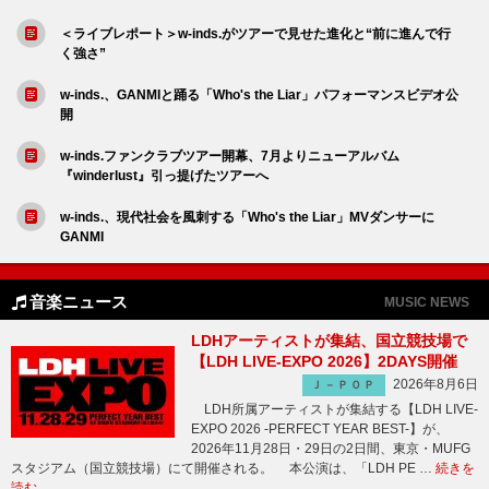
＜ライブレポート＞w-inds.がツアーで見せた進化と“前に進んで行
く強さ”
w-inds.、GANMIと踊る「Who's the Liar」パフォーマンスビデオ公
開
w-inds.ファンクラブツアー開幕、7月よりニューアルバム
『winderlust』引っ提げたツアーへ
w-inds.、現代社会を風刺する「Who's the Liar」MVダンサーに
GANMI
音楽ニュース
MUSIC NEWS
LDHアーティストが集結、国立競技場で
【LDH LIVE-EXPO 2026】2DAYS開催
2026年8月6日
Ｊ－ＰＯＰ
LDH所属アーティストが集結する【LDH LIVE-
EXPO 2026 -PERFECT YEAR BEST-】が、
2026年11月28日・29日の2日間、東京・MUFG
スタジアム（国立競技場）にて開催される。 本公演は、「LDH PE …
続きを
読む