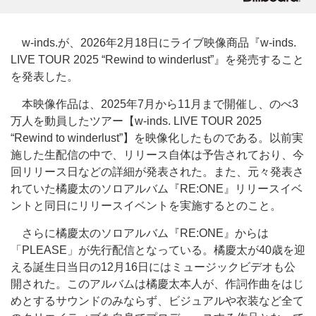
w-inds.が、2026年2月18日にライブ映像商品『w-inds.
LIVE TOUR 2025 “Rewind to winderlust”』を発売すること
を発表した。
本映像作品は、2025年7月から11月まで開催し、のべ3
万人を動員したツアー【w-inds. LIVE TOUR 2025
“Rewind to winderlust”】を映像化したものである。以前実
施した生配信の中で、リリース自体は予告されており、今
回リリース日などの詳細が発表された。また、元々発表さ
れていた橘慶太のソロアルバム『RE:ONE』リリースイベ
ントと同日にリリースイベントを実施するとのこと。
さらに橘慶太のソロアルバム『RE:ONE』からは
「PLEASE」が先行配信となっている。橘慶太が40歳を迎
える誕生日当日の12月16日にはミュージックビデオも公
開された。このアルバムは橘慶太本人が、作詞作曲をはじ
めとするサウンドのみならず、ビジュアルや衣装など全て