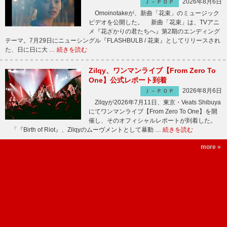
2026年8月6日
Ｊ－ＰＯＰ
Omoinotakeが、新曲「花束」のミュージック
ビデオを公開した。 新曲「花束」は、TVアニ
メ『花ざかりの君たちへ』第2期のエンディング
テーマ。7月29日にニューシングル『FLASHBULB / 花束』としてリリースされ
た、日に日に大 …
続きを読む
Zilqy、ワンマンライブ【From Zero To
One】公式レポート到着
2026年8月6日
Ｊ－ＰＯＰ
Zilqyが2026年7月11日、東京・Veats Shibuya
にてワンマンライブ【From Zero To One】を開
催し、そのオフィシャルレポートが到着した。
「『Birth of Riot』、Zilqyのムーヴメントとして暴動 …
続きを読む
more »