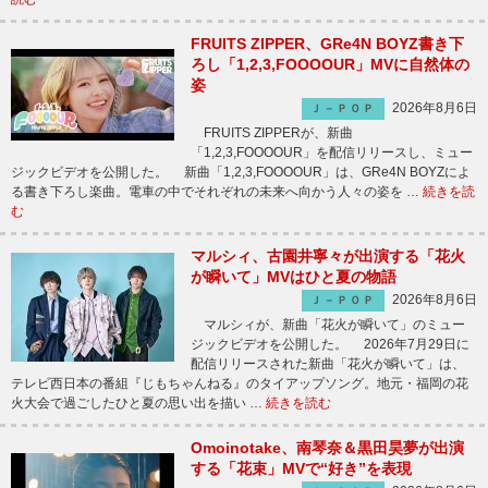
FRUITS ZIPPER、GRe4N BOYZ書き下
ろし「1,2,3,FOOOOUR」MVに自然体の
姿
2026年8月6日
Ｊ－ＰＯＰ
FRUITS ZIPPERが、新曲
「1,2,3,FOOOOUR」を配信リリースし、ミュー
ジックビデオを公開した。 新曲「1,2,3,FOOOOUR」は、GRe4N BOYZによ
る書き下ろし楽曲。電車の中でそれぞれの未来へ向かう人々の姿を …
続きを読
む
マルシィ、古園井寧々が出演する「花火
が瞬いて」MVはひと夏の物語
2026年8月6日
Ｊ－ＰＯＰ
マルシィが、新曲「花火が瞬いて」のミュー
ジックビデオを公開した。 2026年7月29日に
配信リリースされた新曲「花火が瞬いて」は、
テレビ西日本の番組『じもちゃんねる』のタイアップソング。地元・福岡の花
火大会で過ごしたひと夏の思い出を描い …
続きを読む
Omoinotake、南琴奈＆黒田昊夢が出演
する「花束」MVで“好き”を表現