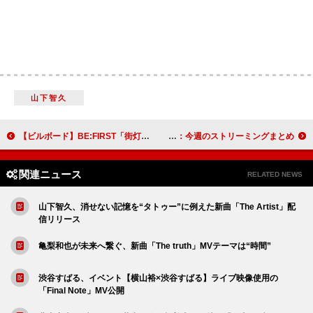
山下智久
【ビルボード】BE:FIRST「街灯」が総合首位、Snow Man「カリスマックス」が約3か月ぶりにトップ10入り
ロゼ＆ブルーノ・マーズ「APT.」累計3億回突破：今週のストリーミングまとめ
関連ニュース
RELATED NEWS
山下智久、消せない記憶を“タトゥー”に例えた新曲「The Artist」配
信リリース
亀梨和也が未来へ繋ぐ、新曲「The truth」MVテーマは“時間”
渋谷すばる、イベント【横山裕×渋谷すばる】ライブ映像使用の
「Final Note」MV公開