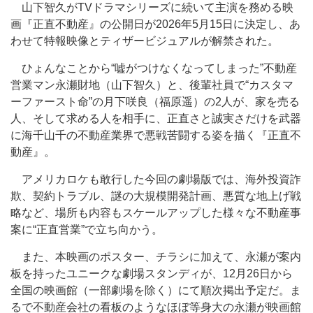
山下智久がTVドラマシリーズに続いて主演を務める映
画『正直不動産』の公開日が2026年5月15日に決定し、あ
わせて特報映像とティザービジュアルが解禁された。
ひょんなことから“嘘がつけなくなってしまった”不動産
営業マン永瀬財地（山下智久）と、後輩社員で“カスタマ
ーファースト命”の月下咲良（福原遥）の2人が、家を売る
人、そして求める人を相手に、正直さと誠実さだけを武器
に海千山千の不動産業界で悪戦苦闘する姿を描く『正直不
動産』。
アメリカロケも敢行した今回の劇場版では、海外投資詐
欺、契約トラブル、謎の大規模開発計画、悪質な地上げ戦
略など、場所も内容もスケールアップした様々な不動産事
案に“正直営業”で立ち向かう。
また、本映画のポスター、チラシに加えて、永瀬が案内
板を持ったユニークな劇場スタンディが、12月26日から
全国の映画館（一部劇場を除く）にて順次掲出予定だ。ま
るで不動産会社の看板のようなほぼ等身大の永瀬が映画館