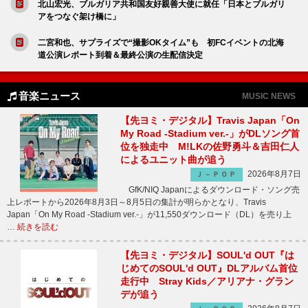
北山宏光、ブルガリア共和国友好親善大使に就任「日本とブルガリ
アをつなぐ架け橋に」
二宮和也、サプライズで“撮影OKタイム”も 初FCイベントの北海
道公演レポート到着＆最終公演の生配信決定
音楽ニュース
MUSIC NEWS
【先ヨミ・デジタル】Travis Japan「On
My Road -Stadium ver.-」がDLソング首
位を独走中 M!LKの佐野勇斗＆吉田仁人
によるユニット曲が追う
2026年8月7日
Ｊ－ＰＯＰ
GfK/NIQ Japanによるダウンロード・ソング売
上レポートから2026年8月3日～8月5日の集計が明らかとなり、Travis
Japan「On My Road -Stadium ver.-」が11,550ダウンロード（DL）を売り上
…
続きを読む
【先ヨミ・デジタル】SOUL'd OUT『は
じめてのSOUL'd OUT』DLアルバム首位
走行中 Stray Kids／アリアナ・グラン
デが追う