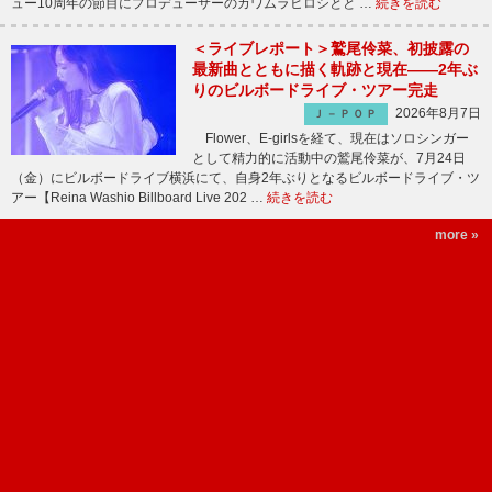
ュー10周年の節目にプロデューサーのカワムラヒロシとと …
続きを読む
＜ライブレポート＞鷲尾伶菜、初披露の
最新曲とともに描く軌跡と現在――2年ぶ
りのビルボードライブ・ツアー完走
2026年8月7日
Ｊ－ＰＯＰ
Flower、E-girlsを経て、現在はソロシンガー
として精力的に活動中の鷲尾伶菜が、7月24日
（金）にビルボードライブ横浜にて、自身2年ぶりとなるビルボードライブ・ツ
アー【Reina Washio Billboard Live 202 …
続きを読む
more »