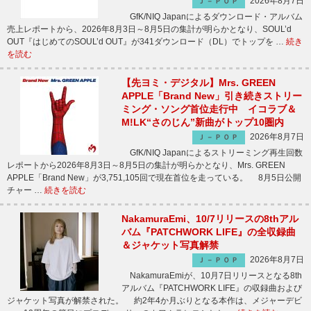
2026年8月7日
Ｊ－ＰＯＰ
GfK/NIQ Japanによるダウンロード・アルバム
売上レポートから、2026年8月3日～8月5日の集計が明らかとなり、SOUL’d
OUT『はじめてのSOUL’d OUT』が341ダウンロード（DL）でトップを …
続き
を読む
【先ヨミ・デジタル】Mrs. GREEN
APPLE「Brand New」引き続きストリー
ミング・ソング首位走行中 イコラブ＆
M!LK“さのじん”新曲がトップ10圏内
2026年8月7日
Ｊ－ＰＯＰ
GfK/NIQ Japanによるストリーミング再生回数
レポートから2026年8月3日～8月5日の集計が明らかとなり、Mrs. GREEN
APPLE「Brand New」が3,751,105回で現在首位を走っている。 8月5日公開
チャー …
続きを読む
NakamuraEmi、10/7リリースの8thアル
バム『PATCHWORK LIFE』の全収録曲
＆ジャケット写真解禁
2026年8月7日
Ｊ－ＰＯＰ
NakamuraEmiが、10月7日リリースとなる8th
アルバム『PATCHWORK LIFE』の収録曲および
ジャケット写真が解禁された。 約2年4か月ぶりとなる本作は、メジャーデビ