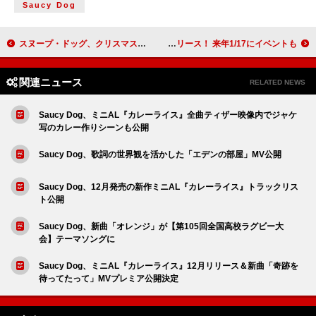
Saucy Dog
スヌープ・ドッグ、クリスマスに『Snoop's Holiday Halftime Party』がNetflix配信 ジョージ・クリントンが予告ナレーション
ナカヤマユキコ（ex.BiS）高田メタル（ELLEGARDEN/MAYKIDZ）ら擁するthe End「カーテンコール」リリース！ 来年1/17にイベントも
関連ニュース
RELATED NEWS
Saucy Dog、ミニAL『カレーライス』全曲ティザー映像内でジャケ
写のカレー作りシーンも公開
Saucy Dog、歌詞の世界観を活かした「エデンの部屋」MV公開
Saucy Dog、12月発売の新作ミニAL『カレーライス』トラックリス
ト公開
Saucy Dog、新曲「オレンジ」が【第105回全国高校ラグビー大
会】テーマソングに
Saucy Dog、ミニAL『カレーライス』12月リリース＆新曲「奇跡を
待ってたって」MVプレミア公開決定