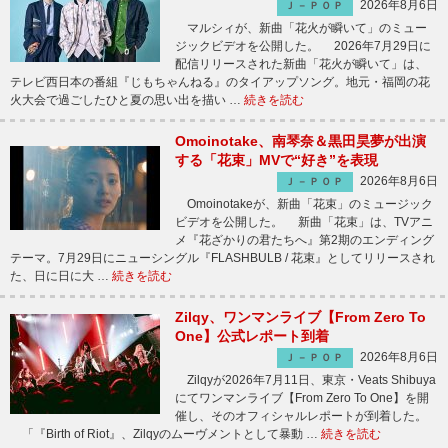
2026年8月6日
Ｊ－ＰＯＰ
マルシィが、新曲「花火が瞬いて」のミュー
ジックビデオを公開した。 2026年7月29日に
配信リリースされた新曲「花火が瞬いて」は、
テレビ西日本の番組『じもちゃんねる』のタイアップソング。地元・福岡の花
火大会で過ごしたひと夏の思い出を描い …
続きを読む
Omoinotake、南琴奈＆黒田昊夢が出演
する「花束」MVで“好き”を表現
2026年8月6日
Ｊ－ＰＯＰ
Omoinotakeが、新曲「花束」のミュージック
ビデオを公開した。 新曲「花束」は、TVアニ
メ『花ざかりの君たちへ』第2期のエンディング
テーマ。7月29日にニューシングル『FLASHBULB / 花束』としてリリースされ
た、日に日に大 …
続きを読む
Zilqy、ワンマンライブ【From Zero To
One】公式レポート到着
2026年8月6日
Ｊ－ＰＯＰ
Zilqyが2026年7月11日、東京・Veats Shibuya
にてワンマンライブ【From Zero To One】を開
催し、そのオフィシャルレポートが到着した。
「『Birth of Riot』、Zilqyのムーヴメントとして暴動 …
続きを読む