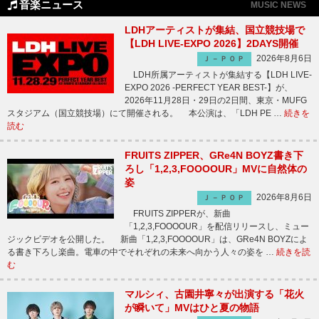
音楽ニュース
MUSIC NEWS
LDHアーティストが集結、国立競技場で
【LDH LIVE-EXPO 2026】2DAYS開催
2026年8月6日
Ｊ－ＰＯＰ
LDH所属アーティストが集結する【LDH LIVE-
EXPO 2026 -PERFECT YEAR BEST-】が、
2026年11月28日・29日の2日間、東京・MUFG
スタジアム（国立競技場）にて開催される。 本公演は、「LDH PE …
続きを
読む
FRUITS ZIPPER、GRe4N BOYZ書き下
ろし「1,2,3,FOOOOUR」MVに自然体の
姿
2026年8月6日
Ｊ－ＰＯＰ
FRUITS ZIPPERが、新曲
「1,2,3,FOOOOUR」を配信リリースし、ミュー
ジックビデオを公開した。 新曲「1,2,3,FOOOOUR」は、GRe4N BOYZによ
る書き下ろし楽曲。電車の中でそれぞれの未来へ向かう人々の姿を …
続きを読
む
マルシィ、古園井寧々が出演する「花火
が瞬いて」MVはひと夏の物語