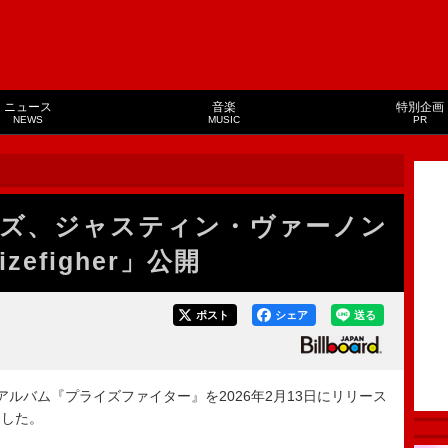
ニュース
音楽
特別企画
NEWS
MUSIC
PR
ズ、ジャスティン・ヴァーノン
efigher」公開
ポスト
シェア
送る
ルバム『プライズファイター』を2026年2月13日にリリース
開した。