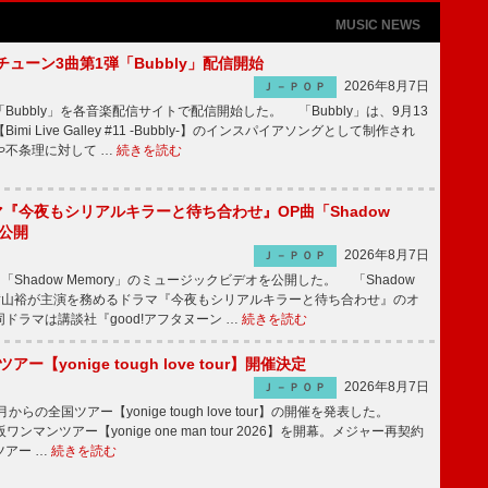
MUSIC NEWS
ーチューン3曲第1弾「Bubbly」配信開始
2026年8月7日
Ｊ－ＰＯＰ
Bubbly」を各音楽配信サイトで配信開始した。 「Bubbly」は、9月13
mi Live Galley #11 -Bubbly-】のインスパイアソングとして制作され
や不条理に対して …
続きを読む
ラマ『今夜もシリアルキラーと待ち合わせ』OP曲「Shadow
V公開
2026年8月7日
Ｊ－ＰＯＰ
「Shadow Memory」のミュージックビデオを公開した。 「Shadow
、横山裕が主演を務めるドラマ『今夜もシリアルキラーと待ち合わせ』のオ
ドラマは講談社『good!アフタヌーン …
続きを読む
ツアー【yonige tough love tour】開催決定
2026年8月7日
Ｊ－ＰＯＰ
月からの全国ツアー【yonige tough love tour】の開催を発表した。
阪ワンマンツアー【yonige one man tour 2026】を開幕。メジャー再契約
ツアー …
続きを読む