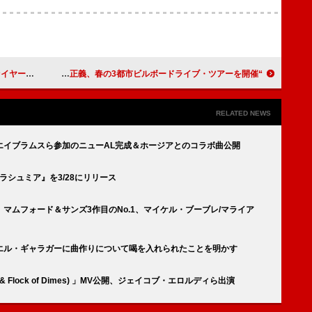
One」MV公開
“J-FUSION”を牽引するギター・ヒーロー高中正義、春の3都市ビルボードライブ・ツアーを開催
RELATED NEWS
エイブラムスら参加のニューAL完成＆ホージアとのコラボ曲公開
ラシュミア』を3/28にリリース
マムフォード＆サンズ3作目のNo.1、マイケル・ブーブレ/マライア
エル・ギャラガーに曲作りについて喝を入れられたことを明かす
on & Flock of Dimes) 」MV公開、ジェイコブ・エロルディら出演