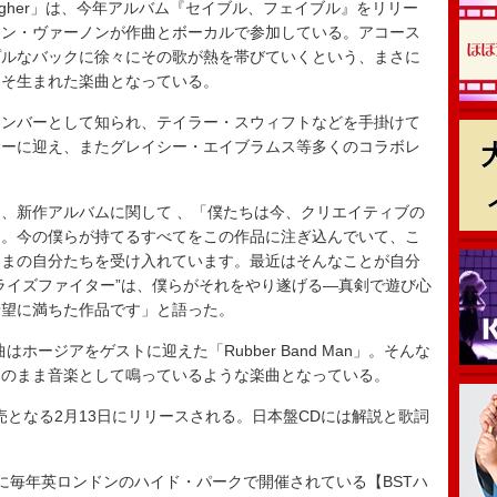
figher」は、今年アルバム『セイブル、フェイブル』をリリー
ィン・ヴァーノンが作曲とボーカルで参加している。アコース
プルなバックに徐々にその歌が熱を帯びていくという、まさに
こそ生まれた楽曲となっている。
ンバーとして知られ、テイラー・スウィフトなどを手掛けて
サーに迎え、またグレイシー・エイブラムス等多くのコラボレ
、新作アルバムに関して 、「僕たちは今、クリエイティブの
す。今の僕らが持てるすべてをこの作品に注ぎ込んでいて、こ
ままの自分たちを受け入れています。最近はそんなことが自分
ライズファイター”は、僕らがそれをやり遂げる—真剣で遊び心
希望に満ちた作品です」と語った。
ホージアをゲストに迎えた「Rubber Band Man」。そんな
そのまま音楽として鳴っているような楽曲となっている。
となる2月13日にリリースされる。日本盤CDには解説と歌詞
毎年英ロンドンのハイド・パークで開催されている【BSTハ