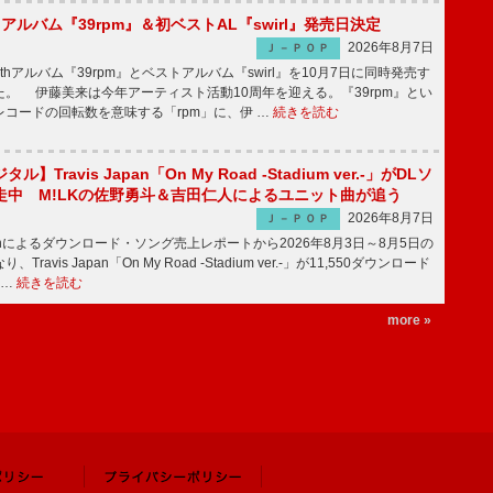
hアルバム『39rpm』＆初ベストAL『swirl』発売日決定
2026年8月7日
Ｊ－ＰＯＰ
hアルバム『39rpm』とベストアルバム『swirl』を10月7日に同時発売す
。 伊藤美来は今年アーティスト活動10周年を迎える。『39rpm』とい
コードの回転数を意味する「rpm」に、伊 …
続きを読む
】Travis Japan「On My Road -Stadium ver.-」がDLソ
走中 M!LKの佐野勇斗＆吉田仁人によるユニット曲が追う
2026年8月7日
Ｊ－ＰＯＰ
apanによるダウンロード・ソング売上レポートから2026年8月3日～8月5日の
ravis Japan「On My Road -Stadium ver.-」が11,550ダウンロード
 …
続きを読む
more »