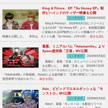
King & Prince、EP『So Honey EP』制
作ビハインドのティザー映像を公開
2026年8月8日
Ｊ－ＰＯＰ
King & Princeが、2026年9月2日にリリースと
なる1st EP『So Honey EP』より、初回限定盤B
に収録されるEP制作ビハインド映像のティザー
映像を公開した。 本作は、タイトル曲「So Honey」の中の印 …
続きを読む
葛葉、ミニアルバム『Adamantite』より
Ayase提供曲「王道」MV公開
2026年8月8日
Ｊ－ＰＯＰ
葛葉が、新曲「王道」のミュージックビデオ
を公開した。 新曲「王道」は、2026年7月29
日にリリースされたニューミニアルバム
『Adamantite』の収録曲。Ayaseによる提供曲で、“王者の苦悩”と“これからの
意思表明”が込められてい …
続きを読む
Ado、ビビッドでエネルギッシュな「モ
ンストロ」MV公開
2026年8月8日
Ｊ－ＰＯＰ
Adoが、新曲「モンストロ」を配信リリース