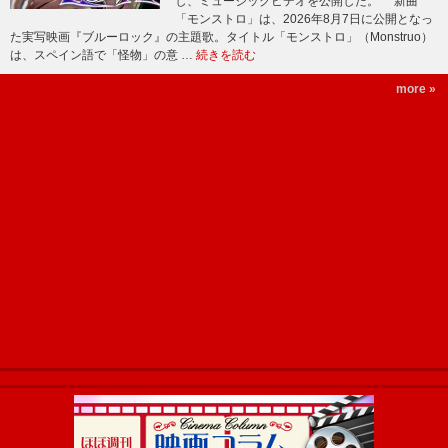
し、ミュージックビデオを公開した。 新曲
「モンストロ」は、2026年8月7日に公開となっ
た実写映画『ブルーロック』の主題歌。タイトル「モンストロ」（Monstruo）
は、スペイン語で「怪物」の意 …
続きを読む
more »