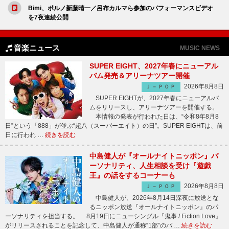
Bimi、ポルノ新藤晴一／呂布カルマら参加のパフォーマンスビデオ
を7夜連続公開
音楽ニュース
MUSIC NEWS
SUPER EIGHT、2027年春にニューアル
バム発売＆アリーナツアー開催
2026年8月8日
Ｊ－ＰＯＰ
SUPER EIGHTが、2027年春にニューアルバ
ムをリリースし、アリーナツアーを開催する。
本情報の発表が行われた日は、“令和8年8月8
日”という「888」が並ぶ“超八（スーパーエイト）の日”。SUPER EIGHTは、前
日に行われ …
続きを読む
中島健人が『オールナイトニッポン』パ
ーソナリティ、人生相談を受け『遊戯
王』の話をするコーナーも
2026年8月8日
Ｊ－ＰＯＰ
中島健人が、2026年8月14日深夜に放送とな
るニッポン放送『オールナイトニッポン』のパ
ーソナリティを担当する。 8月19日にニューシングル『鬼事 / Fiction Love』
がリリースされることを記念して、中島健人が通称“1部”のパ …
続きを読む