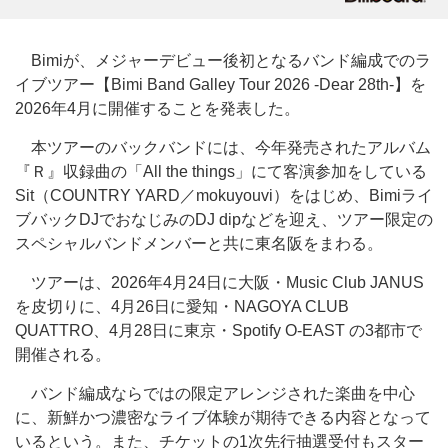
Bimiが、メジャーデビュー後初となるバンド編成でのラ
イブツアー【Bimi Band Galley Tour 2026 -Dear 28th-】を
2026年4月に開催することを発表した。
本ツアーのバックバンドには、今年発売されたアルバム
『Ｒ』収録曲の「All the things」にて客演参加をしている
Sit（COUNTRY YARD／mokuyouvi）をはじめ、Bimiライ
ブバックDJでおなじみのDJ dipなどを迎え、ツアー限定の
スペシャルバンドメンバーと共に東名阪をまわる。
ツアーは、2026年4月24日に大阪・Music Club JANUS
を皮切りに、4月26日に愛知・NAGOYA CLUB
QUATTRO、4月28日に東京・Spotify O-EAST の3都市で
開催される。
バンド編成ならではの限定アレンジされた楽曲を中心
に、新鮮かつ濃密なライブ体験が期待できる内容となって
いるという。また、チケットの1次先行抽選受付もスター