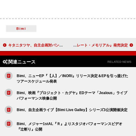
Bimi
キタニタツヤ、自主企画対バンライブ【Hugs Vol.6】開催＆ニューAL2枚同時リリース決定
小倉 唯、ニューSG『チョコレート・メモリアル』発売決定
関連ニュース
RELATED NEWS
Bimi、ニューEP『【人】／INORI』リリース決定＆EPを引っ提げた
ツアースケジュール発表
Bimi、映画『プロジェクト・カグヤ』EDテーマ「Jealous」ライブ
パフォーマンス映像公開
Bimi、自主企画ライブ【Bimi Live Galley】シリーズ3公演開催決定
Bimi、メジャー1stAL『Ｒ』よりスタジオパフォーマンスビデオ
『辻斬り』公開