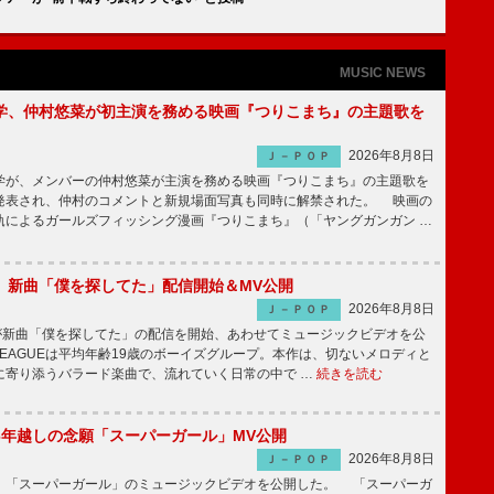
MUSIC NEWS
学、仲村悠菜が初主演を務める映画『つりこまち』の主題歌を
2026年8月8日
Ｊ－ＰＯＰ
が、メンバーの仲村悠菜が主演を務める映画『つりこまち』の主題歌を
発表され、仲村のコメントと新規場面写真も同時に解禁された。 映画の
軌によるガールズフィッシング漫画『つりこまち』（「ヤングガンガン …
GUE、新曲「僕を探してた」配信開始＆MV公開
2026年8月8日
Ｊ－ＰＯＰ
UEが新曲「僕を探してた」の配信を開始、あわせてミュージックビデオを公
 LEAGUEは平均年齢19歳のボーイズグループ。本作は、切ないメロディと
に寄り添うバラード楽曲で、流れていく日常の中で …
続きを読む
6年越しの念願「スーパーガール」MV公開
2026年8月8日
Ｊ－ＰＯＰ
「スーパーガール」のミュージックビデオを公開した。 「スーパーガ