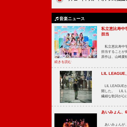
音楽ニュース
私立恵比寿中
担当
私立恵比寿中学
担当することが
原作は、山崎夏
続きを読む
LIL LEA
LIL LEAG
開した。 LIL
繊細な歌詞が心
あいみょん、
あいみょんが、