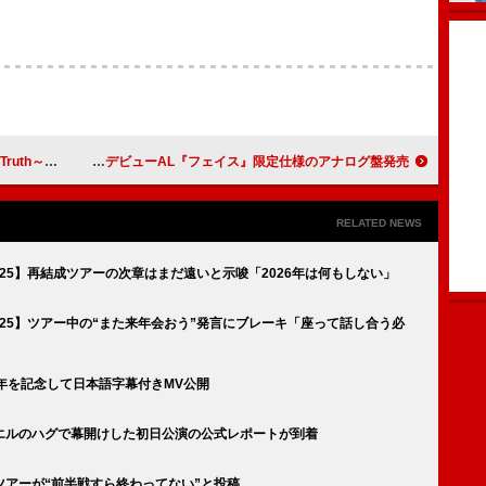
主題歌を担当
故ジョージ・マイケル、ソロ・デビューAL『フェイス』限定仕様のアナログ盤発売
RELATED NEWS
 '25】再結成ツアーの次章はまだ遠いと示唆「2026年は何もしない」
 '25】ツアー中の“また来年会おう”発言にブレーキ「座って話し合う必
年を記念して日本語字幕付きMV公開
エルのハグで幕開けした初日公演の公式レポートが到着
アーが“前半戦すら終わってない”と投稿