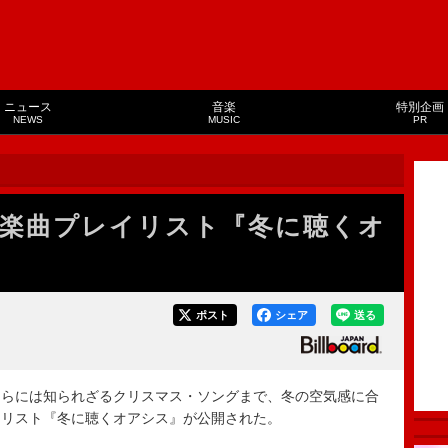
ニュース
音楽
特別企画
NEWS
MUSIC
PR
楽曲プレイリスト『冬に聴くオ
ポスト
シェア
送る
らには知られざるクリスマス・ソングまで、冬の空気感に合
イリスト『冬に聴くオアシス』が公開された。