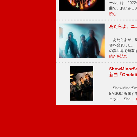
ール」は、202
曲で、あいみょ
読む
あたらよ、ニ
あたらよが、8
容を発表した。
の異世界で無双
続きを読む
ShowMinorS
新曲「Grada
ShowMinor
BMSGに所属するAi
ニット・Sho …