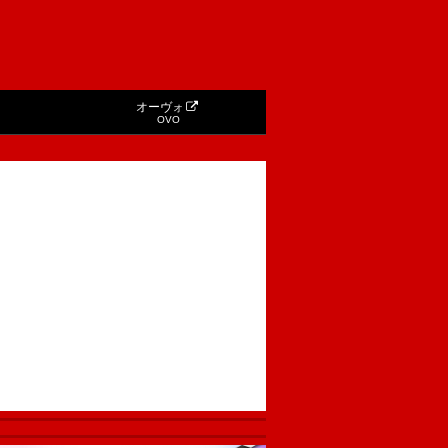
オーヴォ
OVO