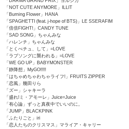
「DARMA GRAND PRIX」ヨルシカ
「NOT CUTE ANYMORE」ILLIT
「Burning Flower」HANA
「SPAGHETTI (feat. j-hope of BTS)」LE SSERAFIM
「倍倍FIGHT!」CANDY TUNE
「SAD SONG」ちゃんみな
「ハレンチ」ちゃんみな
「とくべチュ、して」=LOVE
「ラブソングに襲われる」=LOVE
「WE GO UP」BABYMONSTER
「静降想」MyGO!!!!!
「はちゃめちゃわちゃライフ!」FRUITS ZIPPER
「恋風」幾田りら
「ズー」シャキーラ
「盛れ!ミ・アモーレ」Juice=Juice
「有心論」ずっと真夜中でいいのに。
「JUMP」BLACKPINK
「ふたりごと」iri
「恋人たちのクリスマス」マライア・キャリー