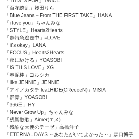
「THIS IS FOR」TWICE
「百花繚乱」幾田りら
「Blue Jeans – From THE FIRST TAKE」HANA
「i love you」ちゃんみな
「STYLE」Hearts2Hearts
「超特急逃走中」=LOVE
「it’s okay」LANA
「FOCUS」Hearts2Hearts
「夜に駆ける」YOASOBI
「IS THIS LOVE」XG
「春泥棒」ヨルシカ
「like JENNIE」JENNIE
「アイノカタチ feat.HIDE(GReeeeN)」MISIA
「群青」YOASOBI
「366日」HY
「Never Grow Up」ちゃんみな
「残響散歌」Aimer(エメ)
「残酷な天使のテーゼ」高橋洋子
「ETERNAL DAYS ～あなたがいてよかった～」森口博子