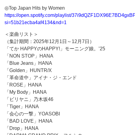
◎Top Japan Hits by Women
https://open.spotify.com/playlist/37i9dQZF1DX96E7BD4gxB
si=51b21ecba4af4134&nd=1
＜楽曲リスト＞
（集計期間：2025年12月1日～12月7日）
「てか HAPPYのHAPPY!」モーニング娘。’25
「NON STOP」HANA
「Blue Jeans」HANA
「Golden」HUNTR/X
「革命道中」アイナ・ジ・エンド
「ROSE」HANA
「My Body」HANA
「ビリヤニ」乃木坂46
「Tiger」HANA
「会心の一撃」YOASOBI
「BAD LOVE」HANA
「Drop」HANA