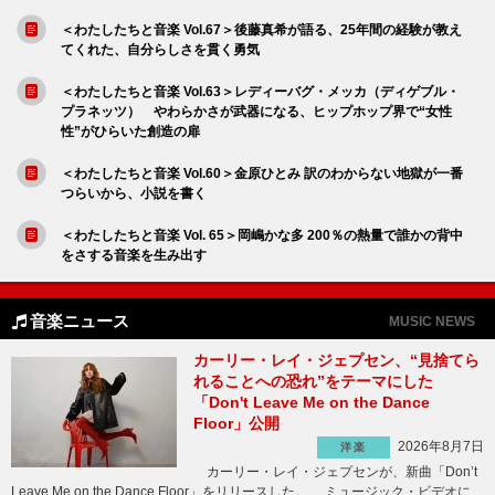
＜わたしたちと音楽 Vol.67＞後藤真希が語る、25年間の経験が教え
てくれた、自分らしさを貫く勇気
＜わたしたちと音楽 Vol.63＞レディーバグ・メッカ（ディゲブル・
プラネッツ） やわらかさが武器になる、ヒップホップ界で“女性
性”がひらいた創造の扉
＜わたしたちと音楽 Vol.60＞金原ひとみ 訳のわからない地獄が一番
つらいから、小説を書く
＜わたしたちと音楽 Vol. 65＞岡嶋かな多 200％の熱量で誰かの背中
をさする音楽を生み出す
音楽ニュース
MUSIC NEWS
カーリー・レイ・ジェプセン、“見捨てら
れることへの恐れ”をテーマにした
「Don't Leave Me on the Dance
Floor」公開
2026年8月7日
洋楽
カーリー・レイ・ジェプセンが、新曲「Don’t
Leave Me on the Dance Floor」をリリースした。 ミュージック・ビデオに