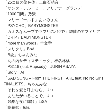
「25コ目の染色体」上白石萌音
「サンタ・テル・ミー」アリアナ・グランデ
「1000日間」乃紫
「マリーゴールド」あいみょん
「PSYCHO」BABYMONSTER
「カオスなムーブでラブリのバグ!?」純情のアフィリア
「DRIP」BABYMONSTER
「more than words」羊文学
「メリクリ」BoA
「B級」ちゃんみな
「丸の内サディスティック」椎名林檎
「PS118 (feat. Rapsody)」JURIN ASAYA
「Story」AI
「SAD SONG – From THE FIRST TAKE feat. No No Girls
FINALISTS」ちゃんみな
「それを愛と呼ぶなら」Uru
「あなたがいることで」Uru
「残酷な夜に輝け」LiSA
「晩餐歌」tuki.