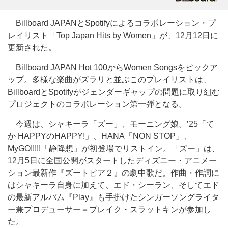
Billboard JAPANとSpotifyによるコラボレーション・プ
レイリスト「Top Japan Hits by Women」が、12月12日に
更新された。
Billboard JAPAN Hot 100からWomen Songsをピックア
ップ。多様な楽曲がズラリと並ぶこのプレイリストは、
BillboardとSpotifyがジェンダーギャップの問題に取り組む
プロジェクトのコラボレーション第一弾となる。
今週は、シャキーラ「ズー」、モーニング娘。’25「て
か HAPPYのHAPPY!」、HANA「NON STOP」、
MyGO!!!!!「静降想」が初登場でリストイン。「ズー」は、
12月5日に全国公開がスタートしたディズニー・アニメー
ション最新作『ズートピア２』の劇中歌だ。作曲・作詞に
はシャキーラ自身に加えて、エド・シーラン、そしてエド
の最新アルバム『Play』も手掛けたシンガーソングライタ
ー兼プロデューサー＝ブレイク・スラットキンが参加し
た。