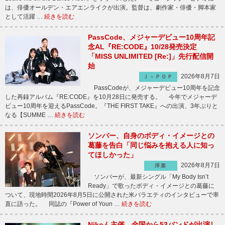
は、俳優オールデン・エアエンライクが出演。監督は、劇作家・俳優・脚本家
として活躍 …
続きを読む
PassCode、メジャーデビュー10周年記
念AL『RE:CODE』10/28発売決定
「MISS UNLIMITED [Re:]」先行配信開
始
2026年8月7日
Ｊ－ＰＯＰ
PassCodeが、メジャーデビュー10周年を記念
した再録アルバム『RE:CODE』を10月28日に発売する。 今年でメジャーデ
ビュー10周年を迎えるPassCode。『THE FIRST TAKE』への出演、3年ぶりと
なる【SUMME …
続きを読む
ソンバー、自身のボディ・イメージとの
葛藤を告白「同じ悩みを抱える人に知っ
てほしかった」
2026年8月7日
洋楽
ソンバーが、最新シングル「My Body Isn’t
Ready」で歌ったボディ・イメージとの葛藤に
ついて、現地時間2026年8月5日に公開された米バラエティのインタビューで率
直に語った。 同誌の『Power of Youn …
続きを読む
Nikoん主催、全国から53バンドが出演し