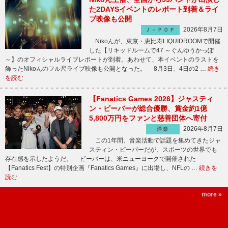
た2DAYSイベントのレポート到着＆ライ
ブ映像も公開
2026年8月7日
Ｊ－ＰＯＰ
Nikoんが、東京・恵比寿LIQUIDROOMで開催
した【リキッドルームで47 ～ぐんゆうかっぽ
～】のオフィシャルライブレポートが到着。あわせて、本イベントのラストを
飾ったNikoんのフル尺ライブ映像も公開となった。 8月3日、4日の2 …
続き
を読む
【Fanatics Games 2026】ジャスティ
ン・ビーバーが総合優勝、賞金約1億
5,800万円をファンと慈善団体へ寄付
2026年8月7日
洋楽
この1年間、音楽活動で話題を集めてきたジャ
スティン・ビーバーだが、スポーツの世界でも
存在感を示したようだ。 ビーバーは、米ニューヨークで開催された
【Fanatics Fest】の特別企画『Fanatics Games』に出場し、NFLの …
続きを
読む
more »