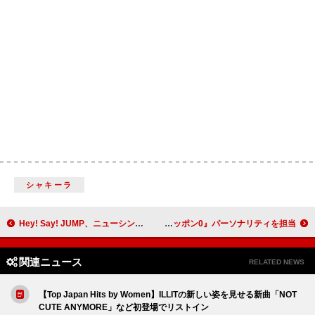
シャキーラ
Hey! Say! JUMP、ニューシングルは伊野尾慧×松本穂香W主演ドラマ『50分間の恋人』主題歌
IMP.、7人全員で『オールナイトニッポン0』パーソナリティを担当
関連ニュース
RELATED NEWS
【Top Japan Hits by Women】ILLITの新しい姿を見せる新曲「NOT
CUTE ANYMORE」など初登場でリストイン