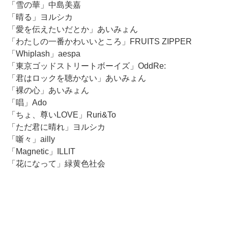
「雪の華」中島美嘉
「晴る」ヨルシカ
「愛を伝えたいだとか」あいみょん
「わたしの一番かわいいところ」FRUITS ZIPPER
「Whiplash」aespa
「東京ゴッドストリートボーイズ」OddRe:
「君はロックを聴かない」あいみょん
「裸の心」あいみょん
「唱」Ado
「ちょ、尊いLOVE」Ruri&To
「ただ君に晴れ」ヨルシカ
「噺々」ailly
「Magnetic」ILLIT
「花になって」緑黄色社会