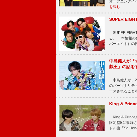
オープニングイ
を読む
SUPER E
SUPER EI
る。 本情報の発
パーエイト）の日”
中島健人が『
戯王』の話を
中島健人が、2
のパーソナリティを
ースされることを
King & P
King & Pri
限定盤Bに収録
トル曲「So Ho