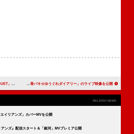
信リリース
ano、2/18発売のLIVE Blu-ray『呪いをかけて、まぼろしをといて。』武道館公演より「骨バキ☆ゆうぐれダイアリー」のライブ映像を公開
RELATED NEWS
「エイリアンズ」カバーMVを公開
エイリアンズ』配信スタート＆「銀河」MVプレミア公開