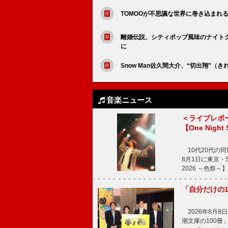
TOMOOが不思議な世界に巻き込まれ
離婚伝説、シティポップ風味のナイト
に
Snow Man佐久間大介、“切出翔”
音楽ニュース
＜ライブレポ
【One Night
10代20代の
8月1日に東京・Sp
2026 ～色祭
「自分だけの
2026年8月
潮文庫の100