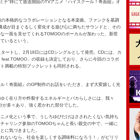
イタミナ”枠にて放送開始のTVアニメ『ハイスクール！奇面組』オ
初の本格的なコラボレーションとなる本楽曲。ファンクを基調
ムや構成が目まぐるしく変化する遊び心に満ちたサウンドと、その
な一面を見せてくれるTOMOOのボーカルが加わった、新世
っているという。
タートし、2月18日にはCDシングルとして発売。CDには、カ
feat.TOMOO」の収録も決定しており、さらに今回のコラボ
ット満載の特別ブックレットも同封される。
ル！奇面組』のOP制作のお話をいただき、まず大変嬉しく光
をゆく在り方や炸裂するエネルギーとバカらしさには、我々
部分が多々あり、強く惹かれた部分でした。
アニメ化という事で、うしろゆびだけはさされたくない気持ち
チャリング参加のTOMOOちゃんと長い親交の中で、一緒に
ことに気づきました。
なれないなら、社会を楽しくする調味料になろう！」がピリリ