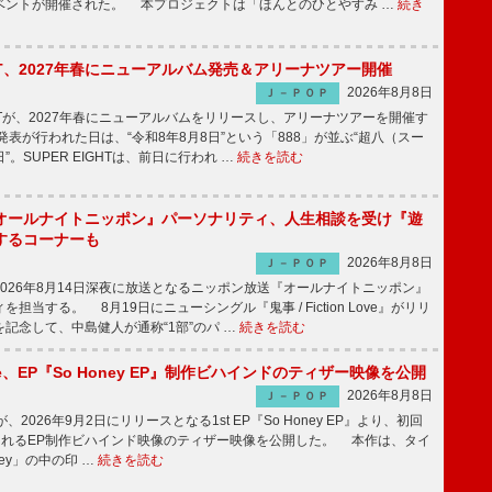
ベントが開催された。 本プロジェクトは「ほんとのひとやすみ …
続き
IGHT、2027年春にニューアルバム発売＆アリーナツアー開催
2026年8月8日
Ｊ－ＰＯＰ
GHTが、2027年春にニューアルバムをリリースし、アリーナツアーを開催す
表が行われた日は、“令和8年8月8日”という「888」が並ぶ“超八（スー
。SUPER EIGHTは、前日に行われ …
続きを読む
オールナイトニッポン』パーソナリティ、人生相談を受け『遊
するコーナーも
2026年8月8日
Ｊ－ＰＯＰ
026年8月14日深夜に放送となるニッポン放送『オールナイトニッポン』
担当する。 8月19日にニューシングル『鬼事 / Fiction Love』がリリ
記念して、中島健人が通称“1部”のパ …
続きを読む
rince、EP『So Honey EP』制作ビハインドのティザー映像を公開
2026年8月8日
Ｊ－ＰＯＰ
nceが、2026年9月2日にリリースとなる1st EP『So Honey EP』より、初回
されるEP制作ビハインド映像のティザー映像を公開した。 本作は、タイ
ney」の中の印 …
続きを読む