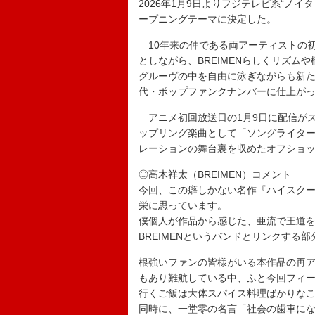
2026年1月9日よりフジテレビ系“ノ
ープニングテーマに決定した。
10年来の仲である両アーティストの
としながら、BREIMENらしくリズ
グルーヴの中を自由に泳ぎながらも新た
代・ポップファンクナンバーに仕上が
アニメ初回放送日の1月9日に配信がス
ップリング楽曲として「ソングライター 
レーションの舞台裏を収めたオフショ
◎高木祥太（BREIMEN）コメント
今回、この癖しかない名作『ハイスクー
栄に思っています。
僕個人が作品から感じた、亜流で王道
BREIMENというバンドとリンクする
根強いファンの皆様がいる本作品の再
もあり難航している中、ふと今回フィー
行くご飯は大体スパイス料理ばかりな
同時に、一堂零の名言「社会の歯車に