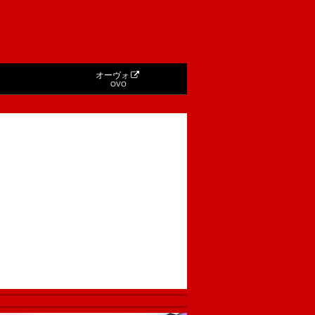
オーヴォ
OVO