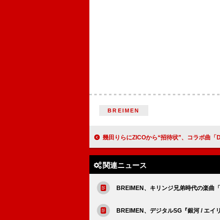
BREIMEN
幾田りらにZICOから“招待状”、コラボ曲「DUET」配
関連ニュース
BREIMEN、キリンジ兄弟時代の楽曲
BREIMEN、デジタルSG『銀河 / 