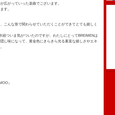
ンが広がっていった楽曲でございます。
います。
に、こんな形で関わらせていただくことができてとても嬉しく
0年経ついま気がついたのですが、わたしにとってBREIMENは
も隠し味になって、黄金色にきらきら光る素直な嬉しさやエネ
す。
MOO』