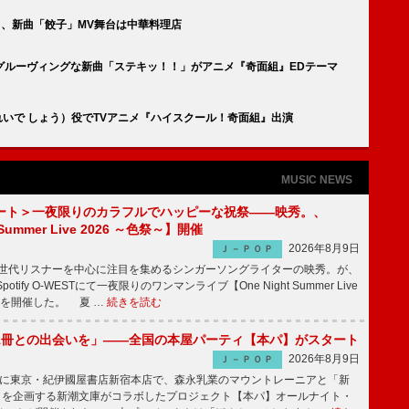
る、新曲「餃子」MV舞台は中華料理店
グルーヴィングな新曲「ステキッ！！」がアニメ『奇面組』EDテーマ
（きれいで しょう）役でTVアニメ『ハイスクール！奇面組』出演
MUSIC NEWS
ート＞一夜限りのカラフルでハッピーな祝祭――映秀。、
 Summer Live 2026 ～色祭～】開催
2026年8月9日
Ｊ－ＰＯＰ
同世代リスナーを中心に注目を集めるシンガーソングライターの映秀。が、
otify O-WESTにて一夜限りのワンマンライブ【One Night Summer Live
～】を開催した。 夏 …
続きを読む
1冊との出会いを」――全国の本屋パーティ【本パ】がスタート
2026年8月9日
Ｊ－ＰＯＰ
8日に東京・紀伊國屋書店新宿本店で、森永乳業のマウントレーニアと「新
冊」を企画する新潮文庫がコラボしたプロジェクト【本パ】オールナイト・