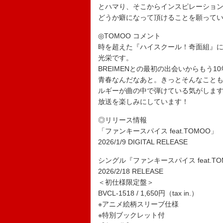
とハマり、そこからインスピレーショ
どうか癖になって頂けることを願って
◎TOMOO コメント
時を超えた『ハイスクール！奇面組』
光栄です。
BREIMENとの最初の出会いからもう1
青春なんだなあと。きっとそんなこと
ルギーが曲の中で弾けている気がしま
放送を楽しみにしています！
◎リリース情報
「ファンキースパイス feat.TOMOO」
2026/1/9 DIGITAL RELEASE
シングル『ファンキースパイス feat.TO
2026/2/18 RELEASE
＜初仕様限定盤＞
BVCL-1518 / 1,650円（tax in.）
※アニメ絵柄スリーブ仕様
※特別ブックレット付