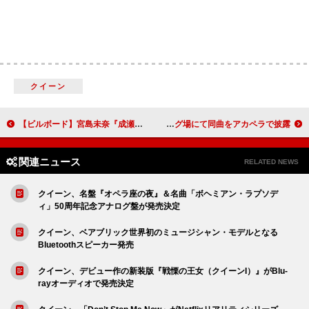
クイーン
【ビルボード】宮島未奈『成瀬は都を駆け抜ける』が“Bungei Books”首位獲得＜12/12訂正＞
ジャスティン・ビーバー、「Baby」MVのボウリング場にて同曲をアカペラで披露
関連ニュース
RELATED NEWS
クイーン、名盤『オペラ座の夜』＆名曲「ボヘミアン・ラプソデ
ィ」50周年記念アナログ盤が発売決定
クイーン、ベアブリック世界初のミュージシャン・モデルとなる
Bluetoothスピーカー発売
クイーン、デビュー作の新装版『戦慄の王女（クイーンI）』がBlu-
rayオーディオで発売決定