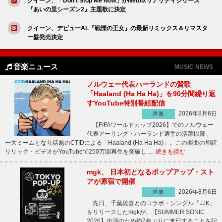
クイーン、「Don’t Stop Me Now」がNetflixリアリティシリーズ
『あいの里シーズン2』主題歌に決定
クイーン、デビューAL『戦慄の王女』の最新リミックス＆リマスタ
ー盤発売決定
音楽ニュース
MUSIC NEWS
ノルウェー代表ハーランドの賛歌
「Haaland (Ha Ha Ha)」を90分間繰り返
すYouTube特別番組配信
2026年8月6日
洋楽
【FIFAワールドカップ2026】でのノルウェー
代表アーリング・ハーランド選手の活躍以降、
一大ミームとなり話題のCTIDによる「Haaland (Ha Ha Ha)」。この楽曲の和訳
リリック・ビデオがYouTubeで250万回再生を突破し …
続きを読む
mgk、 日本初となるポップアップ・スト
アが原宿で開催
2026年8月6日
洋楽
先日、千葉雄喜とのコラボ・シングル「JJK」
をリリースしたmgkが、【SUMMER SONIC
2026】出演のため約7年ぶりに来日することを記