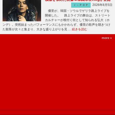
2026年8月5日
Ｊ－ＰＯＰ
優里が、韓国・ソウルでゲリラ路上ライブを
開催した。 路上ライブの舞台は、ストリート
カルチャーが根付く街として知られる弘大（ホ
ンデ）。突然始まったパフォーマンスにもかかわらず、優里の歌声を聴きつけ
た観客が次々と集まり、大きな盛り上がりを見 …
続きを読む
more »