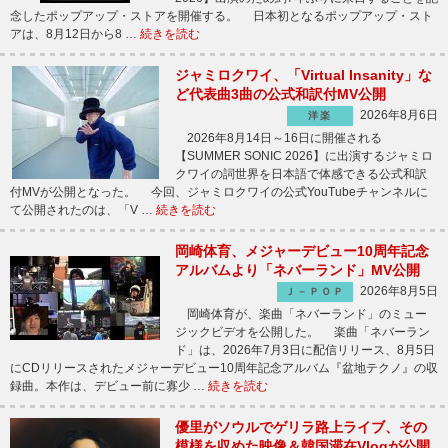
念したポップアップ・ストアを開催する。 日本初となるポップアップ・スト
アは、8月12日から8 …
続きを読む
ジャミロクワイ、「Virtual Insanity」な
ど代表曲3曲の公式和訳付MV公開
2026年8月6日
洋楽
2026年8月14日～16日に開催される
【SUMMER SONIC 2026】に出演するジャミロ
クワイの詞世界を日本語で体感できる公式和訳
付MVが公開となった。 今回、ジャミロクワイの公式YouTubeチャンネルに
て公開されたのは、「V …
続きを読む
岡崎体育、メジャーデビュー10周年記念
アルバムより「ネバーランド」MV公開
2026年8月5日
Ｊ－ＰＯＰ
岡崎体育が、楽曲「ネバーランド」のミュー
ジックビデオを公開した。 楽曲「ネバーラン
ド」は、2026年7月3日に配信リリース、8月5日
にCDリリースされたメジャーデビュー10周年記念アルバム『盆地テクノ』の収
録曲。本作は、デビュー前に寡少 …
続きを読む
優里がソウルでゲリラ路上ライブ、その
模様を収めた映像＆韓国滞在Vlogが公開