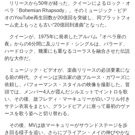
リリースから50年が経った、クイーンによるロック・オ
ペラ「Bohemian Rhapsody」。そのミュージック・ビデ
オのYouTube再生回数が20億回を突破し、同プラットフォ
ーム史上もっとも古い“20億回到達曲”となった。
クイーンが、1975年に発表したアルバム『オペラ座の
夜』からの6分間に及ぶリード・シングルは、バラード、
ハードロック、幾重にも重なるコーラスを融合させた伝説
的な大作だ。
ミュージック・ビデオが、楽曲リリースの必須要素にな
る前の時代、クイーンは演出家の故ブルース・ガワーズに
依頼し、パフォーマンス・スタイルの映像を撮影した。冒
頭では、メンバー4人が霞んだシルエットでイントロを歌
い、その後、故フレディ・マーキュリーが白いフリル付き
サテン衣装をまとい、グランドピアノに座って最初のヴァ
ースを歌う姿へと切り替わる。
その後、MVは故マーキュリーがサウンドステージを歩
き回る様子を追い、さらにブライアン・メイの伸びやかな