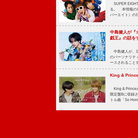
SUPER EI
る。 本情報の発
パーエイト）の日”
中島健人が『
戯王』の話を
中島健人が、2
のパーソナリティを
ースされることを
King & P
King & Pri
限定盤Bに収録
トル曲「So Ho