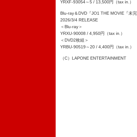
YRXF-93054～5 / 13,500円（tax in.）
Blu-ray＆DVD『JO1 THE MOVIE『未完
2026/3/4 RELEASE
＜Blu-ray＞
YRXU-90008 / 4,950円（tax in.）
＜DVD2枚組＞
YRBU-90519～20 / 4,400円（tax in.）
（C）LAPONE ENTERTAINMENT