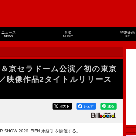
ニュース
音楽
特別企画
NEWS
MUSIC
PR
東京＆京セラドーム公演／初の東京
／映像作品2タイトルリリース
ポスト
シェア
送る
SHOW 2026 ‘EIEN 永縁’】を開催する。