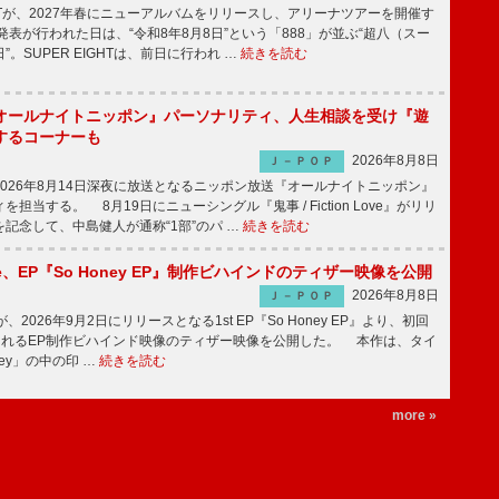
GHTが、2027年春にニューアルバムをリリースし、アリーナツアーを開催す
表が行われた日は、“令和8年8月8日”という「888」が並ぶ“超八（スー
。SUPER EIGHTは、前日に行われ …
続きを読む
オールナイトニッポン』パーソナリティ、人生相談を受け『遊
するコーナーも
2026年8月8日
Ｊ－ＰＯＰ
026年8月14日深夜に放送となるニッポン放送『オールナイトニッポン』
担当する。 8月19日にニューシングル『鬼事 / Fiction Love』がリリ
記念して、中島健人が通称“1部”のパ …
続きを読む
rince、EP『So Honey EP』制作ビハインドのティザー映像を公開
2026年8月8日
Ｊ－ＰＯＰ
nceが、2026年9月2日にリリースとなる1st EP『So Honey EP』より、初回
されるEP制作ビハインド映像のティザー映像を公開した。 本作は、タイ
ney」の中の印 …
続きを読む
more »