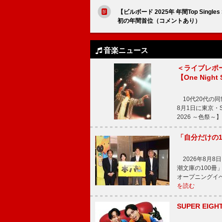
【ビルボード 2025年 年間Top Single
初の年間首位（コメントあり）
音楽ニュース
＜ライブレポ
【One Night
10代20代の
8月1日に東京・Sp
2026 ～色祭
「自分だけの
2026年8月
潮文庫の100
オープニングイ
を読む
SUPER E