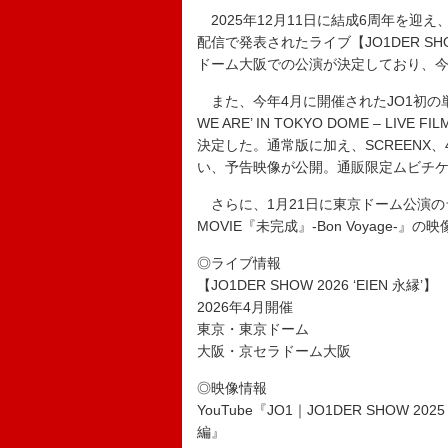
2025年12月11日に結成6周年を迎え
配信で発表されたライブ【JO1DER SHO
ドーム大阪での公演が決定しており、
また、今年4月に開催されたJO1初の単独東京
WE ARE’ IN TOKYO DOME – 
決定した。通常版に加え、SCREENX、
い、予告映像が公開。通販限定ムビチケ
さらに、1月21日に東京ドーム公演のラ
MOVIE『未完成』-Bon Voyage
◎ライブ情報
【JO1DER SHOW 2026 ‘EIEN 永縁’】
2026年4月開催
東京・東京ドーム
大阪・京セラドーム大阪
◎映像情報
YouTube『JO1｜JO1DER SHOW 2025 ‘
編』