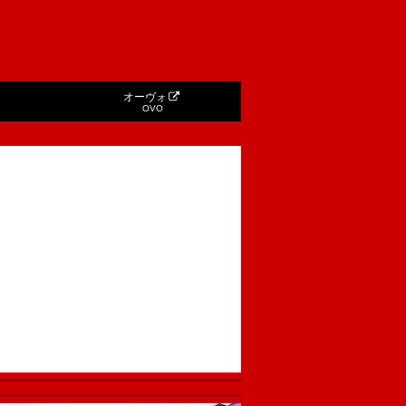
オーヴォ
OVO