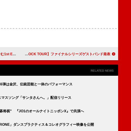
』3月リリース
サバシスター、【JUST PUNK ROCK TOUR】ファイナルシリーズゲストバンド発表
RELATED NEWS
N」第6弾は金沢、伝統芸能と一体のパフォーマンス
スマスソング「サンタさんへ。」配信リリース
碁将棋” 『JO1のオールナイトニッポンX』で共演へ
 THRONE」ダンスプラクティス＆コレオグラフィー映像を公開