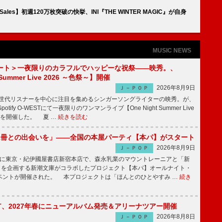
s Sales】初週120万枚突破の快挙、INI『THE WINTER MAGIC』が自身
MUSIC NEWS
ート＞一夜限りのカラフルでハッピーな祝祭――映秀。、
 Summer Live 2026 ～色祭～】開催
2026年8月9日
Ｊ－ＰＯＰ
同世代リスナーを中心に注目を集めるシンガーソングライターの映秀。が、
otify O-WESTにて一夜限りのワンマンライブ【One Night Summer Live
～】を開催した。 夏 …
続きを読む
1冊との出会いを」――全国の本屋パーティ【本パ】がスタート
2026年8月9日
Ｊ－ＰＯＰ
8日に東京・紀伊國屋書店新宿本店で、森永乳業のマウントレーニアと「新
冊」を企画する新潮文庫がコラボしたプロジェクト【本パ】オールナイト・
ベントが開催された。 本プロジェクトは「ほんとのひとやすみ …
続き
IGHT、2027年春にニューアルバム発売＆アリーナツアー開催
2026年8月8日
Ｊ－ＰＯＰ