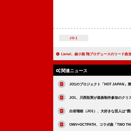
JO1
Lienel、綾小路 翔プロデュースのリード曲含む1st EP『Osyan
関連ニュース
JO1のプロジェクト「HOT JAPA
JO1、川西拓実が楽曲制作参加のクリ
白岩瑠姫（JO1）、大好きな芸人は“囲
OWV×OCTPATH、コラボ曲「TWO