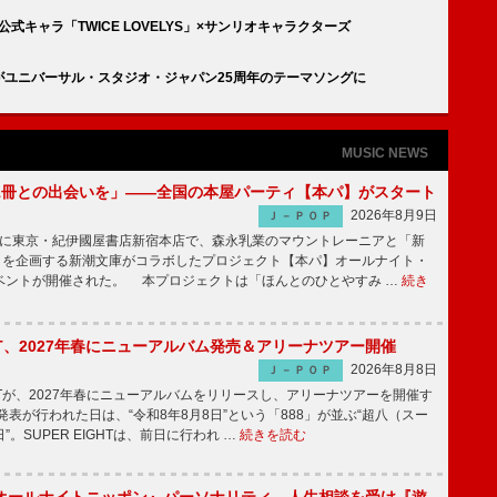
 公式キャラ「TWICE LOVELYS」×サンリオキャラクターズ
rneys」がユニバーサル・スタジオ・ジャパン25周年のテーマソングに
MUSIC NEWS
1冊との出会いを」――全国の本屋パーティ【本パ】がスタート
2026年8月9日
Ｊ－ＰＯＰ
8日に東京・紀伊國屋書店新宿本店で、森永乳業のマウントレーニアと「新
冊」を企画する新潮文庫がコラボしたプロジェクト【本パ】オールナイト・
ベントが開催された。 本プロジェクトは「ほんとのひとやすみ …
続き
IGHT、2027年春にニューアルバム発売＆アリーナツアー開催
2026年8月8日
Ｊ－ＰＯＰ
GHTが、2027年春にニューアルバムをリリースし、アリーナツアーを開催す
表が行われた日は、“令和8年8月8日”という「888」が並ぶ“超八（スー
。SUPER EIGHTは、前日に行われ …
続きを読む