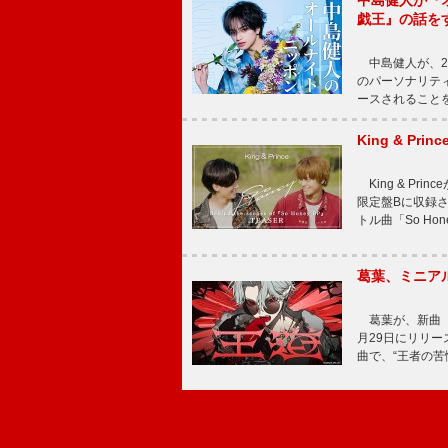
中島健人が『
戯王』の話を
中島健人が、2
のパーソナリティを
ースされることを
King & P
King & Pri
限定盤Bに収録
トル曲「So Ho
葛葉、ミニアル
葛葉が、新曲「
月29日にリリース
曲で、“王者の苦