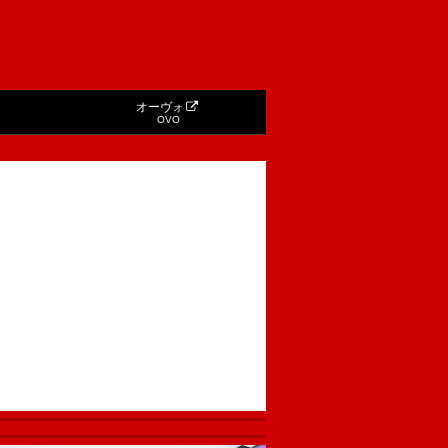
オーヴォ
OVO