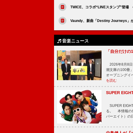
TWICE、コラボ“LINEスタンプ”登場
Vaundy、新曲「Destiny Jou
音楽ニュース
「自分だけの
2026年8月
潮文庫の100
オープニングイ
を読む
SUPER E
SUPER EI
る。 本情報の発
パーエイト）の日”