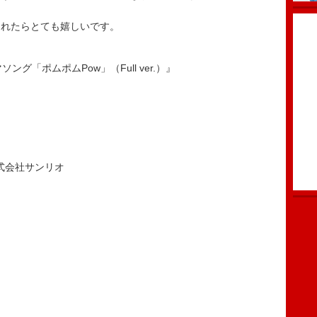
くれたらとても嬉しいです。
ング「ポムポムPow」（Full ver.）』
作 株式会社サンリオ