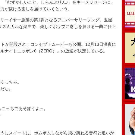
、「むずかしいこと、しらんぷりん♪」をキーメッセージに、
の力が抜ける癒しを届けていくという。
リーイヤー施策の第1弾となるアニバーサリーソング。玉屋
曲したリズミカルな楽曲で、楽しくポップに癒しを届ける一曲に仕上
トが開設され、コンセプトムービーも公開。12月13日深夜に
ルナイトニッポン0（ZERO）』の放送が決定している。
。
なくっちゃ。
もだち。
もこっちであそぼうよ～。
ー
ようにスイートに、ポムポムしながら飛び跳ねる音符と追いか