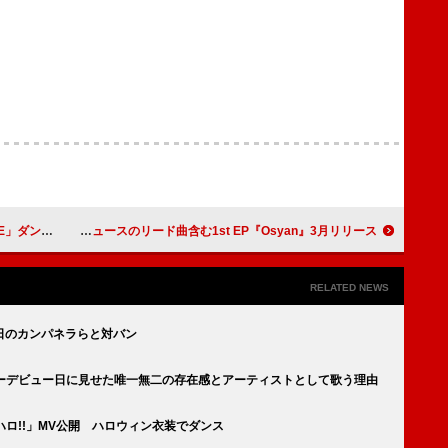
フィー映像を公開
Lienel、綾小路 翔プロデュースのリード曲含む1st EP『Osyan』3月リリース
RELATED NEWS
／水曜日のカンパネラらと対バン
ャーデビュー日に見せた唯一無二の存在感とアーティストとして歌う理由
ハロ!!」MV公開 ハロウィン衣装でダンス