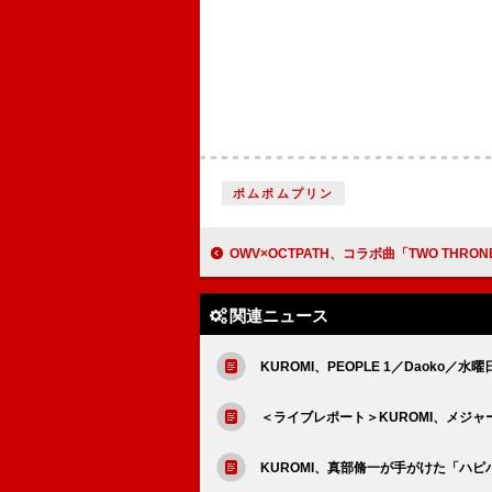
ポムポムプリン
OWV×OCTPATH、コラボ曲「TWO THRONE」ダンスプラクティス＆コレオグラ
関連ニュース
KUROMI、PEOPLE 1／Daoko
＜ライブレポート＞KUROMI、メジ
KUROMI、真部脩一が手がけた「ハピ