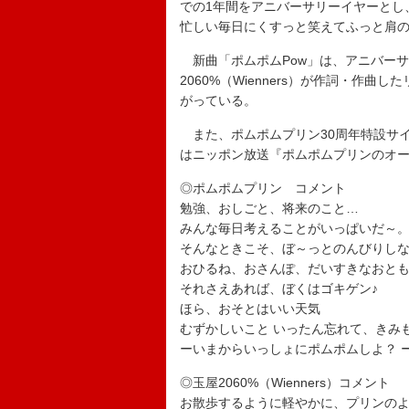
での1年間をアニバーサリーイヤーとし
忙しい毎日にくすっと笑えてふっと肩
新曲「ポムポムPow」は、アニバーサ
2060%（Wienners）が作詞・作
がっている。
また、ポムポムプリン30周年特設サイ
はニッポン放送『ポムポムプリンのオー
◎ポムポムプリン コメント
勉強、おしごと、将来のこと…
みんな毎日考えることがいっぱいだ～
そんなときこそ、ぼ～っとのんびりし
おひるね、おさんぽ、だいすきなおと
それさえあれば、ぼくはゴキゲン♪
ほら、おそとはいい天気
むずかしいこと いったん忘れて、きみ
ーいまからいっしょにポムポムしよ？ 
◎玉屋2060%（Wienners）コメント
お散歩するように軽やかに、プリンの