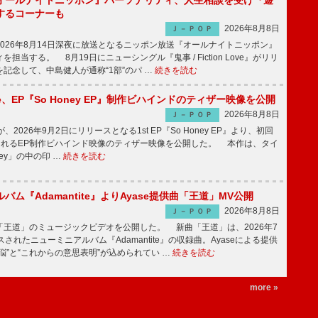
オールナイトニッポン』パーソナリティ、人生相談を受け『遊
するコーナーも
2026年8月8日
Ｊ－ＰＯＰ
026年8月14日深夜に放送となるニッポン放送『オールナイトニッポン』
担当する。 8月19日にニューシングル『鬼事 / Fiction Love』がリリ
記念して、中島健人が通称“1部”のパ …
続きを読む
rince、EP『So Honey EP』制作ビハインドのティザー映像を公開
2026年8月8日
Ｊ－ＰＯＰ
nceが、2026年9月2日にリリースとなる1st EP『So Honey EP』より、初回
されるEP制作ビハインド映像のティザー映像を公開した。 本作は、タイ
ney」の中の印 …
続きを読む
バム『Adamantite』よりAyase提供曲「王道」MV公開
2026年8月8日
Ｊ－ＰＯＰ
王道」のミュージックビデオを公開した。 新曲「王道」は、2026年7
されたニューミニアルバム『Adamantite』の収録曲。Ayaseによる提供
悩”と“これからの意思表明”が込められてい …
続きを読む
more »