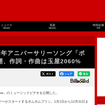
ニュース
音楽
特別企画
NEWS
MUSIC
PR
周年アニバーサリーソング「ポ
開、作詞・作曲は玉屋2060%
ポスト
シェア
送る
ow」のミュージックビデオを公開した。
ヤーがスタートするポムポムプリン。1月1日から12月31日ま