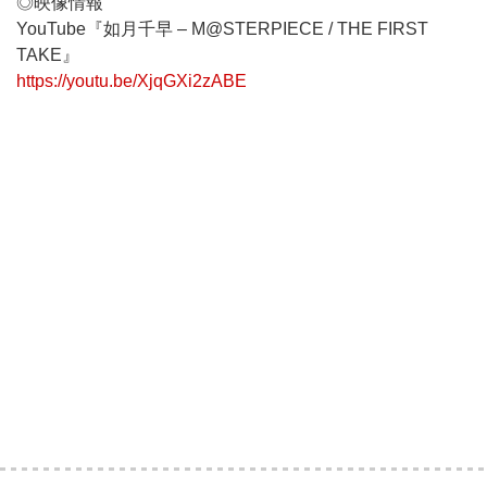
◎映像情報
YouTube『如月千早 – M@STERPIECE / THE FIRST
TAKE』
https://youtu.be/XjqGXi2zABE