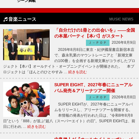
シーン満載
音楽ニュース
MUSIC NEWS
「自分だけの1冊との出会いを」――全国
の本屋パーティ【本パ】がスタート
2026年8月9日
Ｊ－ＰＯＰ
2026年8月8日に東京・紀伊國屋書店新宿本店
で、森永乳業のマウントレーニアと「新潮文庫
の100冊」を企画する新潮文庫がコラボしたプロ
ジェクト【本パ】オールナイト・オープニングイベントが開催された。 本プ
ロジェクトは「ほんとのひとやすみ …
続きを読む
SUPER EIGHT、2027年春にニューアル
バム発売＆アリーナツアー開催
2026年8月8日
Ｊ－ＰＯＰ
SUPER EIGHTが、2027年春にニューアルバ
ムをリリースし、アリーナツアーを開催する。
本情報の発表が行われた日は、“令和8年8月8
日”という「888」が並ぶ“超八（スーパーエイト）の日”。SUPER EIGHTは、前
日に行われ …
続きを読む