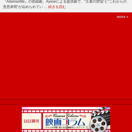
『Adamantite』の収録曲。Ayaseによる提供曲で、“王者の苦悩”と“これからの
意思表明”が込められてい …
続きを読む
more »