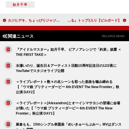
如月千早
カジヒデキ、ちょっぴりジャジー＆ハートウォーミングな新曲クリスマスソング配信
【ビルボード】葦原大介『ワールドトリガー 29巻』総合書籍チャート首位 宮島未奈『成瀬は都を駆け抜ける』トップ3入り
関連ニュース
RELATED NEWS
『アイドルマスター』如月千早、 ピアノアレンジで「約束」披露 ＜
THE FIRST TAKE＞
水瀬いのり、誕生日＆アーティスト活動10周年記念日の12/2夜に
YouTubeでスタジオライブ公開
＜ライブレポート＞数々の名シーンを彩った楽曲を噛み締める
【「ウマ娘 プリティーダービー 6th EVENT The New Frontier」秋
公演 DAY2】
＜ライブレポート＞[Alexandros]とオーイシマサヨシの登場に会場
が沸いた【「ウマ娘 プリティーダービー 6th EVENT The New
Frontier」秋公演 DAY1】
麻倉もも、15thシングル表題曲「めいきゅーらぶみー」MVはダンス