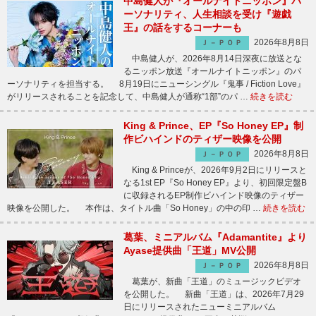
中島健人が『オールナイトニッポン』パ
ーソナリティ、人生相談を受け『遊戯
王』の話をするコーナーも
2026年8月8日
Ｊ－ＰＯＰ
中島健人が、2026年8月14日深夜に放送とな
るニッポン放送『オールナイトニッポン』のパ
ーソナリティを担当する。 8月19日にニューシングル『鬼事 / Fiction Love』
がリリースされることを記念して、中島健人が通称“1部”のパ …
続きを読む
King & Prince、EP『So Honey EP』制
作ビハインドのティザー映像を公開
2026年8月8日
Ｊ－ＰＯＰ
King & Princeが、2026年9月2日にリリースと
なる1st EP『So Honey EP』より、初回限定盤B
に収録されるEP制作ビハインド映像のティザー
映像を公開した。 本作は、タイトル曲「So Honey」の中の印 …
続きを読む
葛葉、ミニアルバム『Adamantite』より
Ayase提供曲「王道」MV公開
2026年8月8日
Ｊ－ＰＯＰ
葛葉が、新曲「王道」のミュージックビデオ
を公開した。 新曲「王道」は、2026年7月29
日にリリースされたニューミニアルバム