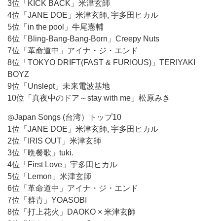
3位「KICK BACK」米津玄師
4位「JANE DOE」米津玄師, 宇多田ヒカル
5位「in the pool」牛尾憲輔
6位「Bling-Bang-Bang-Born」Creepy Nuts
7位「革命道中」アイナ・ジ・エンド
8位「TOKYO DRIFT(FAST & FURIOUS)」TERIYAKI
BOYZ
9位「Unslept」未来電波基地
10位「真夜中のドア～stay with me」松原みき
◎Japan Songs (台湾）トップ10
1位「JANE DOE」米津玄師, 宇多田ヒカル
2位「IRIS OUT」米津玄師
3位「晩餐歌」tuki.
4位「First Love」宇多田ヒカル
5位「Lemon」米津玄師
6位「革命道中」アイナ・ジ・エンド
7位「群青」YOASOBI
8位「打上花火」DAOKO × 米津玄師