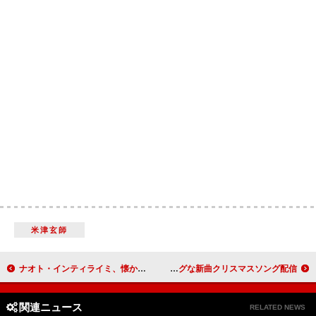
米津玄師
ナオト・インティライミ、懐かしさと新しさが融合「タカラモノ～この声がなくなるまで～(REBOOT ver.)」MV公開
カジヒデキ、ちょっぴりジャジー＆ハートウォーミングな新曲クリスマスソング配信
関連ニュース
RELATED NEWS