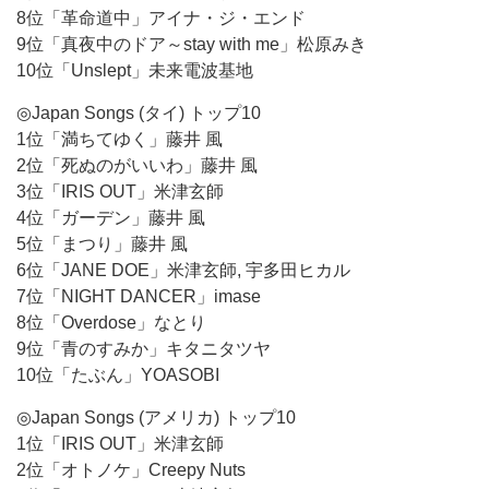
8位「革命道中」アイナ・ジ・エンド
9位「真夜中のドア～stay with me」松原みき
10位「Unslept」未来電波基地
◎Japan Songs (タイ) トップ10
1位「満ちてゆく」藤井 風
2位「死ぬのがいいわ」藤井 風
3位「IRIS OUT」米津玄師
4位「ガーデン」藤井 風
5位「まつり」藤井 風
6位「JANE DOE」米津玄師, 宇多田ヒカル
7位「NIGHT DANCER」imase
8位「Overdose」なとり
9位「青のすみか」キタニタツヤ
10位「たぶん」YOASOBI
◎Japan Songs (アメリカ) トップ10
1位「IRIS OUT」米津玄師
2位「オトノケ」Creepy Nuts