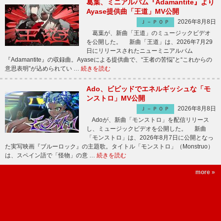
葛葉、ミニアルバム『Adamantite』より
Ayase提供曲「王道」MV公開
2026年8月8日
Ｊ－ＰＯＰ
葛葉が、新曲「王道」のミュージックビデオ
を公開した。 新曲「王道」は、2026年7月29
日にリリースされたニューミニアルバム
『Adamantite』の収録曲。Ayaseによる提供曲で、“王者の苦悩”と“これからの
意思表明”が込められてい …
続きを読む
Ado、ビビッドでエネルギッシュな「モ
ンストロ」MV公開
2026年8月8日
Ｊ－ＰＯＰ
Adoが、新曲「モンストロ」を配信リリース
し、ミュージックビデオを公開した。 新曲
「モンストロ」は、2026年8月7日に公開となっ
た実写映画『ブルーロック』の主題歌。タイトル「モンストロ」（Monstruo）
は、スペイン語で「怪物」の意 …
続きを読む
more »