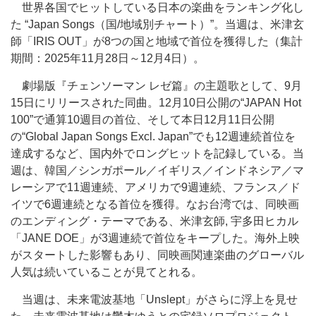
世界各国でヒットしている日本の楽曲をランキング化し
た “Japan Songs（国/地域別チャート）”。当週は、米津玄
師「IRIS OUT」が8つの国と地域で首位を獲得した（集計
期間：2025年11月28日～12月4日）。
劇場版『チェンソーマン レゼ篇』の主題歌として、9月
15日にリリースされた同曲。12月10日公開の“JAPAN Hot
100”で通算10週目の首位、そして本日12月11日公開
の“Global Japan Songs Excl. Japan”でも12週連続首位を
達成するなど、国内外でロングヒットを記録している。当
週は、韓国／シンガポール／イギリス／インドネシア／マ
レーシアで11週連続、アメリカで9週連続、フランス／ド
イツで6週連続となる首位を獲得。なお台湾では、同映画
のエンディング・テーマである、米津玄師, 宇多田ヒカル
「JANE DOE」が3週連続で首位をキープした。海外上映
がスタートした影響もあり、同映画関連楽曲のグローバル
人気は続いていることが見てとれる。
当週は、未来電波基地「Unslept」がさらに浮上を見せ