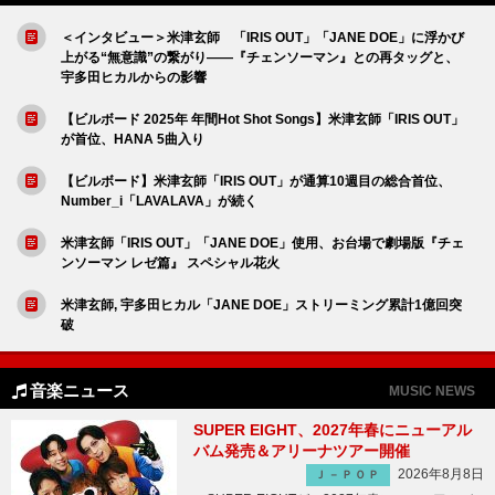
＜インタビュー＞米津玄師 「IRIS OUT」「JANE DOE」に浮かび
上がる“無意識”の繋がり――『チェンソーマン』との再タッグと、
宇多田ヒカルからの影響
【ビルボード 2025年 年間Hot Shot Songs】米津玄師「IRIS OUT」
が首位、HANA 5曲入り
【ビルボード】米津玄師「IRIS OUT」が通算10週目の総合首位、
Number_i「LAVALAVA」が続く
米津玄師「IRIS OUT」「JANE DOE」使用、お台場で劇場版『チェ
ンソーマン レゼ篇』 スペシャル花火
米津玄師, 宇多田ヒカル「JANE DOE」ストリーミング累計1億回突
破
音楽ニュース
MUSIC NEWS
SUPER EIGHT、2027年春にニューアル
バム発売＆アリーナツアー開催
2026年8月8日
Ｊ－ＰＯＰ