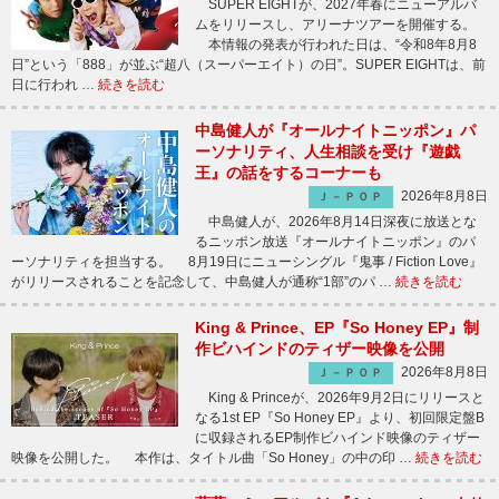
SUPER EIGHTが、2027年春にニューアルバ
ムをリリースし、アリーナツアーを開催する。
本情報の発表が行われた日は、“令和8年8月8
日”という「888」が並ぶ“超八（スーパーエイト）の日”。SUPER EIGHTは、前
日に行われ …
続きを読む
中島健人が『オールナイトニッポン』パ
ーソナリティ、人生相談を受け『遊戯
王』の話をするコーナーも
2026年8月8日
Ｊ－ＰＯＰ
中島健人が、2026年8月14日深夜に放送とな
るニッポン放送『オールナイトニッポン』のパ
ーソナリティを担当する。 8月19日にニューシングル『鬼事 / Fiction Love』
がリリースされることを記念して、中島健人が通称“1部”のパ …
続きを読む
King & Prince、EP『So Honey EP』制
作ビハインドのティザー映像を公開
2026年8月8日
Ｊ－ＰＯＰ
King & Princeが、2026年9月2日にリリースと
なる1st EP『So Honey EP』より、初回限定盤B
に収録されるEP制作ビハインド映像のティザー
映像を公開した。 本作は、タイトル曲「So Honey」の中の印 …
続きを読む