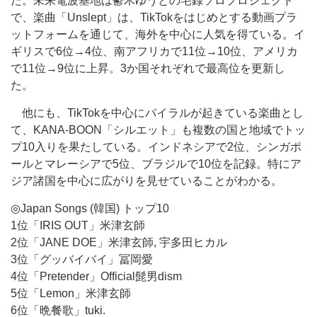
た。未来電波基地は鬱木ゆうとの宅録ソロプロジェクト
で、楽曲「Unslept」は、TikTokをはじめとする動画プラ
ットフォームを通じて、海外を中心に人気を得ている。イ
ギリスで6位→4位、南アフリカで11位→10位、アメリカ
で11位→9位に上昇。3か国それぞれで最高位を更新し
た。
他にも、TikTokを中心にバイラルが起きている楽曲とし
て、KANA-BOON「シルエット」も複数の国と地域でトッ
プ10入りを果たしている。インドネシアで2位、シンガポ
ールとマレーシアで5位、ブラジルで10位を記録。特にア
ジア諸国を中心に広がりを見せていることがわかる。
◎Japan Songs (韓国) トップ10
1位「IRIS OUT」米津玄師
2位「JANE DOE」米津玄師, 宇多田ヒカル
3位「グッバイバイ」冨岡愛
4位「Pretender」Official髭男dism
5位「Lemon」米津玄師
6位「晩餐歌」tuki.